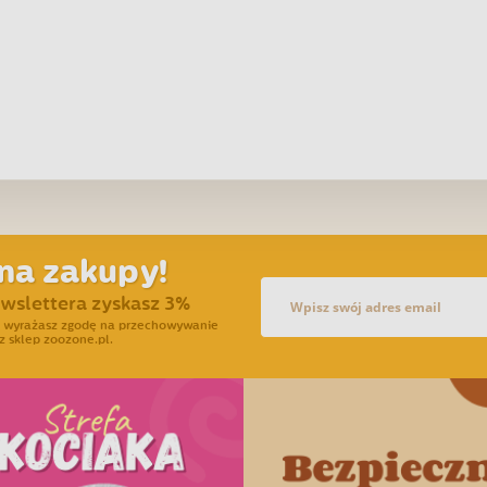
na zakupy!
ewslettera zyskasz 3%
ra wyrażasz zgodę na przechowywanie
z sklep zoozone.pl.