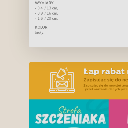
WYMIARY:
- 0.4 l/ 13 cm,
- 0.9 l/ 16 cm,
- 1.6 l/ 20 cm,
KOLOR:
biały,
Łap rabat 
Zapisując się do n
Zapisując się do newslette
i przetwarzanie danych prze