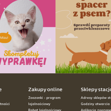
e
Zakupy online
Sklepy stac
Zoozonki - program
Adresy sklepów st
tności
lojalnościowy
Godziny otwarcia
Rabat lojalnościowy
Aplikacja zoozone