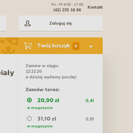
Pn - Pt 9:00 - 17:00
Kontakt
(42) 235 16 66
Zaloguj się
Twój koszyk
0
Zamów w ciągu:
12:22:19
iały
a dzisiaj wyślemy paczkę!
Zamów teraz:
0,4l
20,90 zł
w magazynie
0,9l
31,10 zł
w magazynie