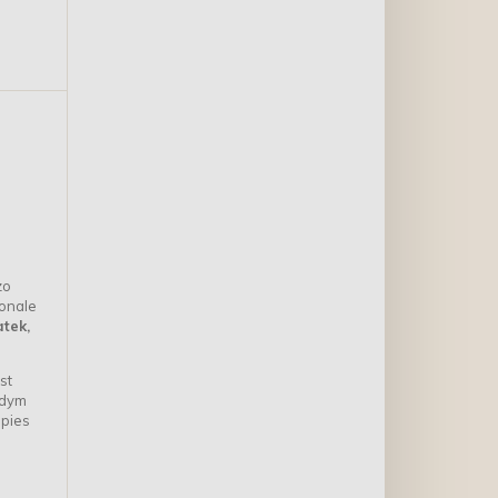
zo
konale
tek,
st
żdym
 pies