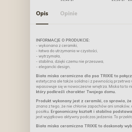
Opis
Opinie
INFORMACJE O PRODUKCIE:
- wykonana z ceramiki,
- łatwa do utrzymania w czystości,
- wytrzymała,
- stabilna, dzięki czemu nie przesuwa,
- elegancki design,
Biała miska ceramiczna dla psa TRIXIE to połączen
estetyczna ale także solidna i z pewnością przetrwa 
wpasowuje się w nowoczesne wnętrza. Miska ta to ni
który podkreśli charakter Twojego domu.
Produkt wykonany jest z ceramiki, co sprawia, że 
znana z tego, że nie chłonie zapachów ani smaków,
posiłku.
Ergonomiczny kształt i stabilna podstaw
jest wyjątkowo aktywny podczas jedzenia. To przekł
Biała
miska ceramiczna TRIXIE to doskonały wyb