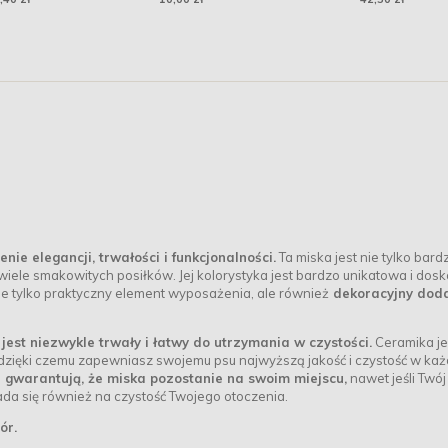
ie elegancji, trwałości i funkcjonalności.
Ta miska jest nie tylko bard
wiele smakowitych posiłków. Jej kolorystyka jest bardzo unikatowa i dos
e tylko praktyczny element wyposażenia, ale również
dekoracyjny doda
jest niezwykle trwały i łatwy do utrzymania w czystości.
Ceramika je
 dzięki czemu zapewniasz swojemu psu najwyższą jakość i czystość w ka
a gwarantują, że miska pozostanie na swoim miejscu,
nawet jeśli Twój
ada się również na czystość Twojego otoczenia.
ór.