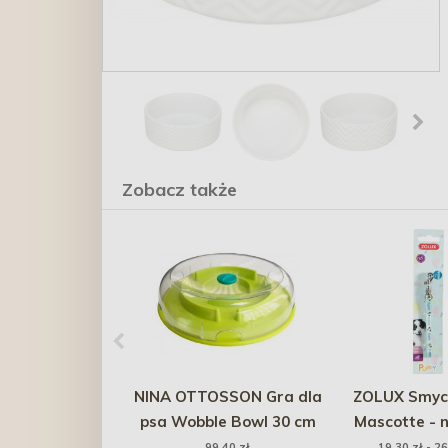
Zobacz także
NINA OTTOSSON Gra dla
ZOLUX Smyc
psa Wobble Bowl 30 cm
Mascotte - n
99,40 zł
19,30 zł - 26