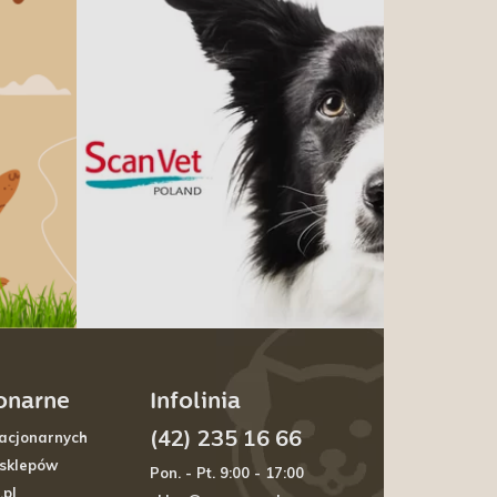
jonarne
Infolinia
(42) 235 16 66
acjonarnych
 sklepów
Pon. - Pt. 9:00 - 17:00
.pl