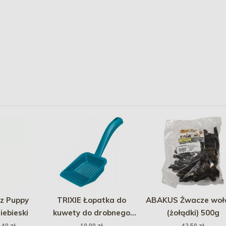
z Puppy
TRIXIE Łopatka do
ABAKUS Żwacze woł
iebieski
kuwety do drobnego
(żołądki) 500g
podłoża - Rozmiar: L
,40 zł
10,00 zł
42,50 zł