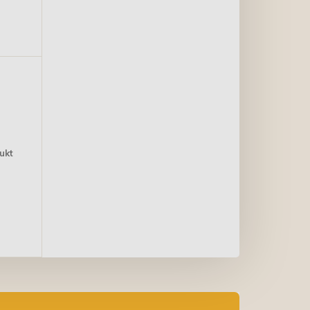
12kg - Czerwona
ukt