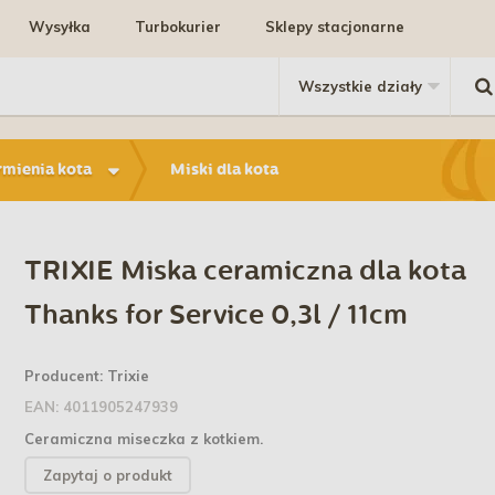
Wysyłka
Turbokurier
Sklepy stacjonarne
rmienia kota
Miski dla kota
TRIXIE Miska ceramiczna dla kota
Thanks for Service 0,3l / 11cm
Producent:
Trixie
EAN:
4011905247939
Ceramiczna miseczka z kotkiem.
Zapytaj o produkt