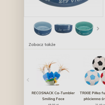
Zobacz także
RECOSNACK Ca-Tumbler
TRIXIE Piłka f
Smiling Face
płócienna śr
49,00 zł
21,40 z