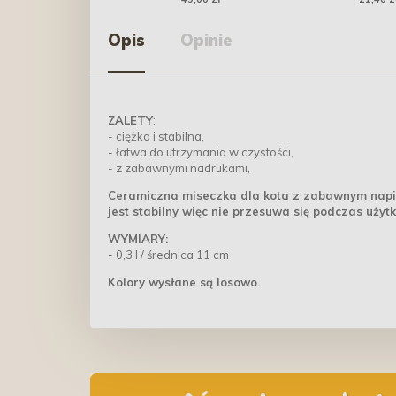
Opis
Opinie
ZALETY
:
- ciężka i stabilna,
- łatwa do utrzymania w czystości,
- z zabawnymi nadrukami,
Ceramiczna miseczka dla kota z zabawnym napis
jest stabilny więc nie przesuwa się podczas użyt
WYMIARY:
- 0,3 l / średnica 11 cm
Kolory wysłane są losowo.