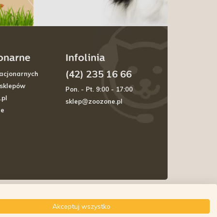
jonarne
Infolinia
(42) 235 16 66
acjonarnych
 sklepów
Pon. - Pt. 9:00 - 17:00
.pl
sklep@zoozone.pl
je
Akceptuj wszystko