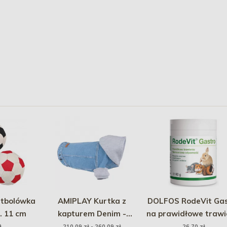
utbolówka
AMIPLAY Kurtka z
DOLFOS RodeVit Gas
. 11 cm
kapturem Denim -
na prawidłowe trawi
niebieski
60g
ł
210,09 zł - 260,09 zł
26,70 zł