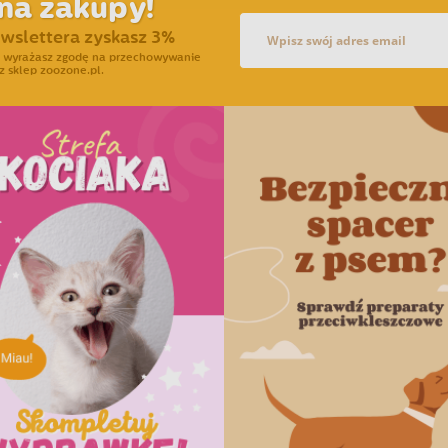
na zakupy!
ewslettera zyskasz 3%
ra wyrażasz zgodę na przechowywanie
z sklep zoozone.pl.