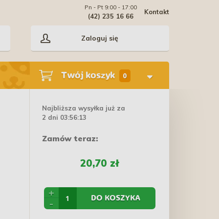
Pn - Pt 9:00 - 17:00
Kontakt
(42) 235 16 66
Zaloguj się
Twój koszyk
0
Najbliższa wysyłka już za
2 dni 03:56:13
Zamów teraz:
20,70 zł
+
DO KOSZYKA
-