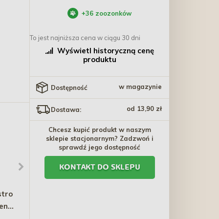
+
36
zoozonków
To jest najniższa cena w ciągu 30 dni
Wyświetl historyczną cenę
produktu
w magazynie
Dostępność
od 13,90 zł
Dostawa:
Chcesz kupić produkt w naszym
sklepie stacjonarnym? Zadzwoń i
sprawdź jego dostępność
KONTAKT DO SKLEPU
tro
FLEXI Smycz
YUMMEEZ Kosteczki
enie
automatyczna New
Łososiowe 175 g
Classic Linka S (8m) do
73,80 zł
15,00 zł