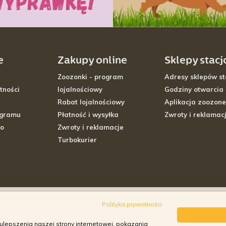
e
Zakupy online
Sklepy stac
Zoozonki - program
Adresy sklepów st
tności
lojalnościowy
Godziny otwarcia
Rabat lojalnościowy
Aplikacja zoozone
ogramu
Płatność i wysyłka
Zwroty i reklamac
go
Zwroty i reklamacje
Turbokurier
Polityka prywatności
ulepszenia naszej strony internetowej, pokazania