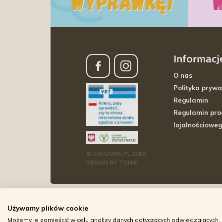
Informacj
O nas
Polityka prywa
Regulamin
Regulamin pr
lojalnościowe
© ZOOZONE.PL 2018
DESIGN BY TONIK
Używamy plików cookie
Możemy je zamieścić w celu analizy danych dotyczących odwiedzających, 