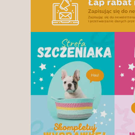
Łap rabat 
Zapisując się do n
Zapisując się do newslette
i przetwarzanie danych prze