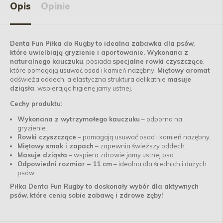
Opis
Opinie
Denta Fun Piłka do Rugby
to idealna zabawka dla psów,
które uwielbiają gryzienie i aportowanie. Wykonana z
naturalnego kauczuku
, posiada
specjalne rowki czyszczące
,
które pomagają usuwać osad i kamień nazębny.
Miętowy aromat
odświeża oddech, a elastyczna struktura delikatnie
masuje
dziąsła
, wspierając higienę jamy ustnej.
Cechy produktu:
Wykonana z wytrzymałego kauczuku
– odporna na
gryzienie.
Rowki czyszczące
– pomagają usuwać osad i kamień nazębny.
Miętowy smak i zapach
– zapewnia świeższy oddech.
Masuje dziąsła
– wspiera zdrowie jamy ustnej psa.
Odpowiedni rozmiar – 11 cm
– idealna dla średnich i dużych
psów.
Piłka Denta Fun Rugby to doskonały wybór dla aktywnych
psów, które cenią sobie zabawę i zdrowe zęby!