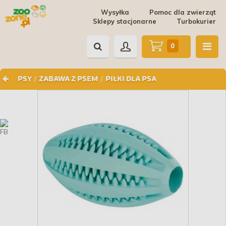
Wysyłka
Pomoc dla zwierząt
Sklepy stacjonarne
Turbokurier
0
/
/
PSY
ZABAWA Z PSEM
PIŁKI DLA PSA