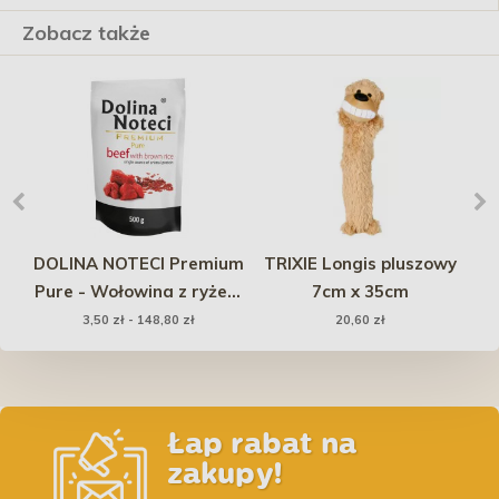
Zobacz także
ta
DOLINA NOTECI Premium
TRIXIE Longis pluszowy
Pure - Wołowina z ryżem
7cm x 35cm
brązowym (Saszetka)
3,50 zł - 148,80 zł
20,60 zł
Łap rabat na
zakupy!