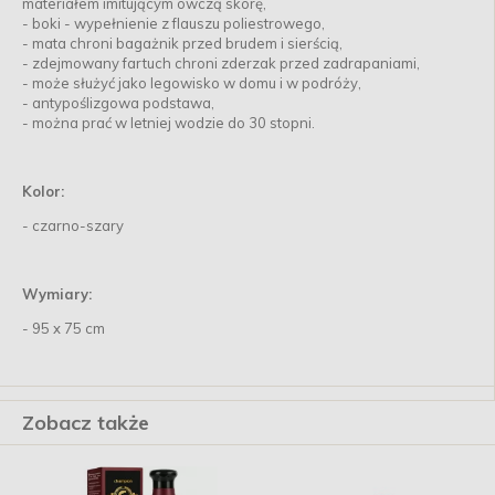
materiałem imitującym owczą skórę,
- boki - wypełnienie z flauszu poliestrowego,
- mata chroni bagażnik przed brudem i sierścią,
- zdejmowany fartuch chroni zderzak przed zadrapaniami,
- może służyć jako legowisko w domu i w podróży,
- antypoślizgowa podstawa,
- można prać w letniej wodzie do 30 stopni.
Kolor:
- czarno-szary
Wymiary:
- 95 x 75 cm
Zobacz także