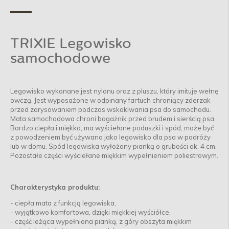
TRIXIE Legowisko
samochodowe
Legowisko wykonane jest nylonu oraz z pluszu, który imituje wełnę
owczą. Jest wyposażone w odpinany fartuch chroniący zderzak
przed zarysowaniem podczas wskakiwania psa do samochodu.
Mata samochodowa chroni bagażnik przed brudem i sierścią psa.
Bardzo ciepła i miękka, ma wyściełane poduszki i spód, może być
z powodzeniem być używana jako legowisko dla psa w podróży
lub w domu. Spód legowiska wyłożony pianką o grubości ok. 4 cm.
Pozostałe części wyściełane miękkim wypełnieniem poliestrowym.
Charakterystyka produktu:
- ciepła mata z funkcją legowiska,
- wyjątkowo komfortowa, dzięki miękkiej wyściółce,
- część leżąca wypełniona pianką, z góry obszyta miękkim