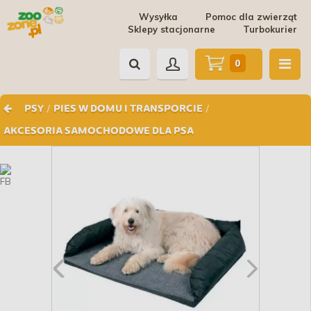
Wysyłka
Pomoc dla zwierząt
Sklepy stacjonarne
Turbokurier
0
/
/
PSY
PIES W DOMU I TRANSPORCIE
AKCESORIA SAMOCHODOWE DLA PSA