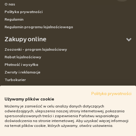
O nas
Polityka prywatności
Regulamin
Regulamin programu lojalnościowego
Zakupy online
Zoozonki - program lojalnościowy
Rabat lojalnościowy
Płatność i wysyłka
Zwroty i reklamacje
Turbokurier
Sklepy stacjonarne
Polityka prywatności
Używamy plików cookie
Adresy sklepów stacjonarnych
Możemy je zamieścić w celu analizy danych dotyczących
Godziny otwarcia sklepów
odwiedzających, ulepszenia naszej strony internetowej, pokazania
spersonalizowanych treści i zapewnienia Państwu wspaniałego
Aplikacja zoozone.pl
doświadczenia na stronie internetowej. Aby uzyskać więcej informacji
Zwroty i reklamacje
na temat plików cookie, których używamy, otwórz ustawienia.