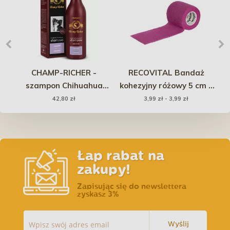
na
CHAMP-RICHER -
RECOVITAL Bandaż
szampon Chihuahua
kohezyjny różowy 5 cm x
Ch
250ml
4,5 m
42,80 zł
3,99 zł - 3,99 zł
Łap rabat na
zakupy!
Zapisując się do newslettera
zyskasz 3%
Wyślij