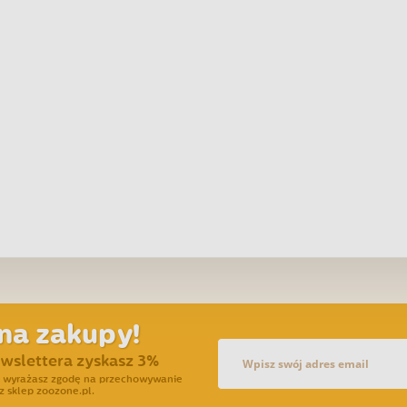
na zakupy!
ewslettera zyskasz 3%
ra wyrażasz zgodę na przechowywanie
z sklep zoozone.pl.