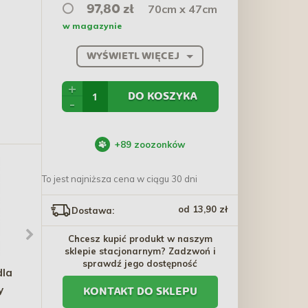
70cm x 47cm
97,80 zł
w magazynie
WYŚWIETL WIĘCEJ
+
DO KOSZYKA
-
+
89
zoozonków
To jest najniższa cena w ciągu 30 dni
od 13,90 zł
Dostawa:
Chcesz kupić produkt w naszym
sklepie stacjonarnym? Zadzwoń i
sprawdź jego dostępność
dla
BRIT FRESH Fish &
TRIXIE Kosz na rower do
y
Pumpkin Adult Large
8kg
KONTAKT DO SKLEPU
Muscles & Joints
54,10 zł - 355,20 zł
219,70 zł