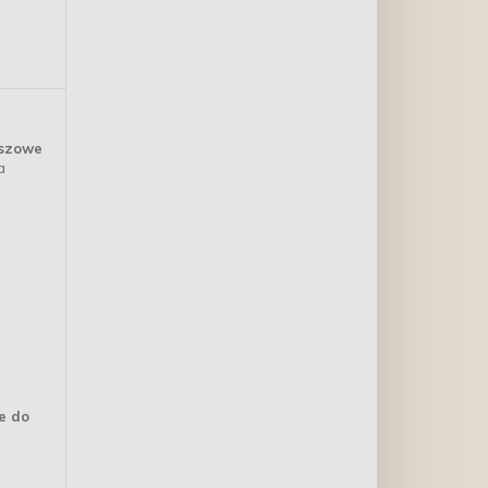
uszowe
a
ce do