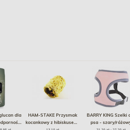
lucan dla
HAM-STAKE Przysmak
BARRY KING Szelki 
odporność
kocankowy z hibiskusem i
psa - szary/różow
k)
topinamburem
8,95 zł
13,10 zł
21,20 zł - 27,20 zł