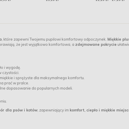
o
, które zapewni Twojemu pupilowi komfortowy odpoczynek.
Miękkie pl
rawiają, że jest wyjątkowo komfortowa, a
zdejmowane pokrycie
ułatwi
ło i wygodę.
 czystości.
miękkie i sprężyste dla maksymalnego komfortu.
na prać w pralce.
lne dopasowanie do popularnych modeli.
niu.
ór dla psów i kotów
, zapewniający im
komfort, ciepło i miękkie miejs