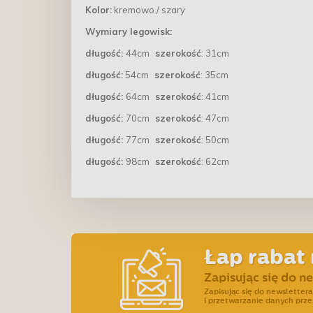
Kolor:
kremowo / szary
Wymiary legowisk:
długość:
44cm
szerokość
: 31cm
długość:
54cm
szerokość
: 35cm
długość:
64cm
szerokość
: 41cm
długość:
70cm
szerokość
: 47cm
długość:
77cm
szerokość
: 50cm
długość:
98cm
szerokość
: 62cm
Łap rabat 
Zapisując się do n
Zapisując się do newslette
i przetwarzanie danych prze