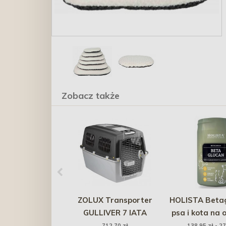
Zobacz także
ZOLUX Transporter
HOLISTA Betag
GULLIVER 7 IATA
psa i kota na 
(prosze
712,70 zł
138,95 zł - 27