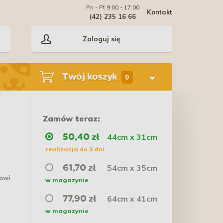
Pn - Pt 9:00 - 17:00
Kontakt
(42) 235 16 66
Zaloguj się
Twój koszyk
0
Zamów teraz:
44cm x 31cm
50,40 zł
realizacja do 3 dni
54cm x 35cm
61,70 zł
lowi
w magazynie
64cm x 41cm
77,90 zł
w magazynie