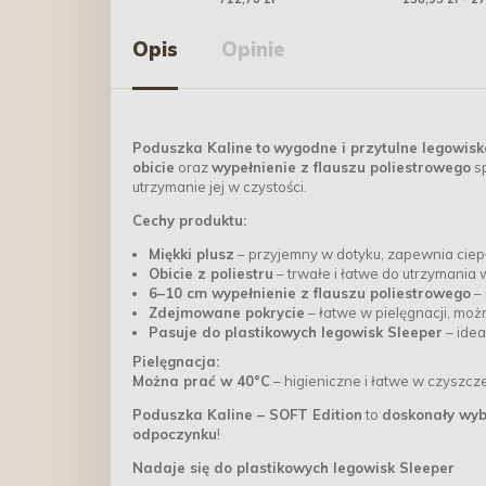
Opis
Opinie
Poduszka Kaline
to
wygodne i przytulne legowisk
obicie
oraz
wypełnienie z flauszu poliestrowego
sp
utrzymanie jej w czystości.
Cechy produktu:
Miękki plusz
– przyjemny w dotyku, zapewnia ciep
Obicie z poliestru
– trwałe i łatwe do utrzymania w
6–10 cm wypełnienie z flauszu poliestrowego
– 
Zdejmowane pokrycie
– łatwe w pielęgnacji, moż
Pasuje do plastikowych legowisk Sleeper
– idea
Pielęgnacja:
Można prać w 40°C
– higieniczne i łatwe w czyszcze
Poduszka Kaline – SOFT Edition
to
doskonały wyb
odpoczynku
!
Nadaje się do plastikowych legowisk Sleeper