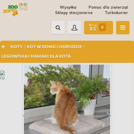
Wysyłka
Pomoc dla zwierząt
Sklepy stacjonarne
Turbokurier
0
/
/
KOTY
KOT W DOMU I OGRODZIE
LEGOWISKA I HAMAKI DLA KOTA