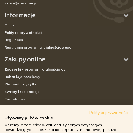
sklep@zoozone.pl
Informacje
O nas
Polityka prywatności
Regulamin
Regulamin programu lojalnościowego
Zakupy online
Zoozonki - program lojalnościowy
Rabat lojalnościowy
Płatność i wysyłka
Zwroty i reklamacje
Turbokurier
Sklepy stacjonarne
Polityka prywatności
Używamy plików cookie
Adresy sklepów stacjonarnych
Możemy je zamieścić w celu analizy danych dotyczących
Godziny otwarcia sklepów
odwiedzających, ulepszenia naszej strony internetowej, pokazania