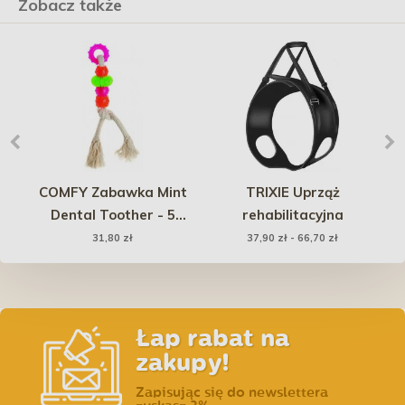
Zobacz także
COMFY Zabawka Mint
TRIXIE Uprząż
O
g
Dental Toother - 5
rehabilitacyjna
elementów
31,80 zł
37,90 zł - 66,70 zł
Łap rabat na
zakupy!
Zapisując się do newslettera