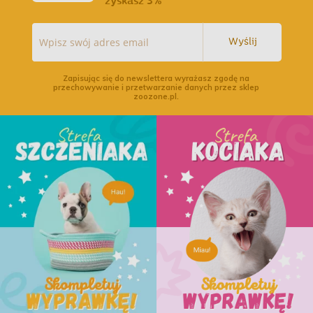
zyskasz 3%
Wyślij
Zapisując się do newslettera wyrażasz zgodę na
przechowywanie i przetwarzanie danych przez sklep
zoozone.pl.