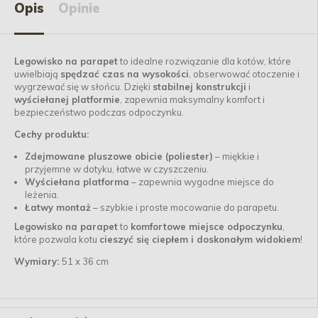
Opis
Opinie
Legowisko na parapet
to idealne rozwiązanie dla kotów, które
uwielbiają
spędzać czas na wysokości
, obserwować otoczenie i
wygrzewać się w słońcu. Dzięki
stabilnej konstrukcji
i
wyściełanej platformie
, zapewnia maksymalny komfort i
bezpieczeństwo podczas odpoczynku.
Cechy produktu:
Zdejmowane pluszowe obicie (poliester)
– miękkie i
przyjemne w dotyku, łatwe w czyszczeniu.
Wyściełana platforma
– zapewnia wygodne miejsce do
leżenia.
Łatwy montaż
– szybkie i proste mocowanie do parapetu.
Legowisko na parapet
to
komfortowe miejsce odpoczynku
,
które pozwala kotu
cieszyć się ciepłem i doskonałym widokiem
!
Wymiary:
51 x 36 cm