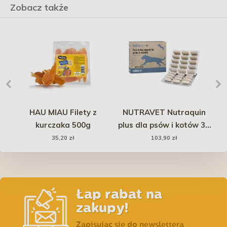
Zobacz także
ża
HAU MIAU Filety z
NUTRAVET Nutraquin
QR-
kurczaka 500g
plus dla psów i kotów 30
t
kaps.
35,20 zł
103,90 zł
do
s
Łap rabat na
zakupy!
Zapisując się do newslettera