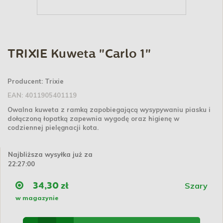
TRIXIE Kuweta "Carlo 1"
Producent:
Trixie
EAN:
4011905401119
Owalna kuweta z ramką zapobiegającą wysypywaniu piasku i
dołączoną łopatką zapewnia wygodę oraz higienę w
codziennej pielęgnacji kota.
Najbliższa wysyłka już za
22:27:00
Szary
34,30 zł
w magazynie