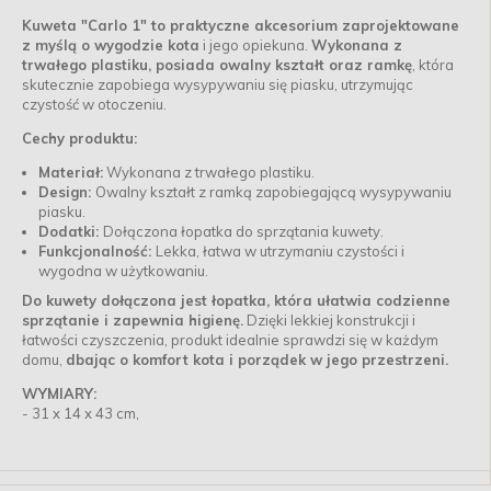
Kuweta "Carlo 1" to praktyczne akcesorium zaprojektowane
z myślą o wygodzie kota
i jego opiekuna.
Wykonana z
trwałego plastiku, posiada owalny kształt oraz ramkę
, która
skutecznie zapobiega wysypywaniu się piasku, utrzymując
czystość w otoczeniu.
Cechy produktu:
Materiał:
Wykonana z trwałego plastiku.
Design:
Owalny kształt z ramką zapobiegającą wysypywaniu
piasku.
Dodatki:
Dołączona łopatka do sprzątania kuwety.
Funkcjonalność:
Lekka, łatwa w utrzymaniu czystości i
wygodna w użytkowaniu.
Do kuwety dołączona jest łopatka, która ułatwia codzienne
sprzątanie i zapewnia higienę.
Dzięki lekkiej konstrukcji i
łatwości czyszczenia, produkt idealnie sprawdzi się w każdym
domu,
dbając o komfort kota i porządek w jego przestrzeni.
WYMIARY:
- 31 x 14 x 43 cm,