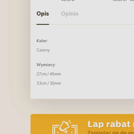
Opis
Opinie
Kolor:
Czarny
Wymiary:
27cm / 45mm
33cm / 30mm
Łap rabat 
Zapisując się do n