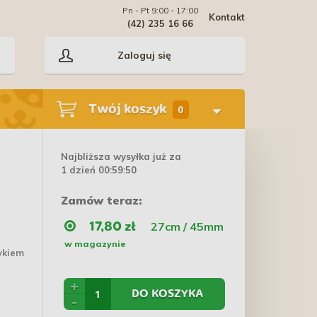
Pn - Pt 9:00 - 17:00
Kontakt
(42) 235 16 66
Zaloguj się
Twój koszyk
0
Najbliższa wysyłka już za
1 dzień 00:59:49
Zamów teraz:
27cm / 45mm
17,80 zł
w magazynie
ykiem
+
DO KOSZYKA
-