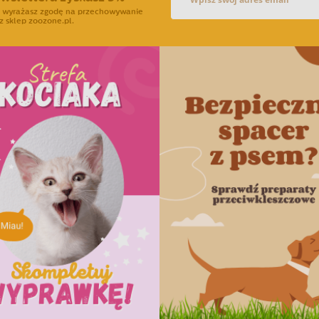
ra wyrażasz zgodę na przechowywanie
z sklep zoozone.pl.