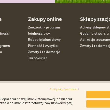
e
Zakupy online
Sklepy stac
Zoozonki - program
Adresy sklepów st
tności
lojalnościowy
Godziny otwarcia
Rabat lojalnościowy
Aplikacja zoozone
ogramu
Płatność i wysyłka
Zwroty i reklamac
go
Zwroty i reklamacje
Turbokurier
Polityka prywatności
ulepszenia naszej strony internetowej, pokazania
enia na stronie internetowej. Aby uzyskać więcej