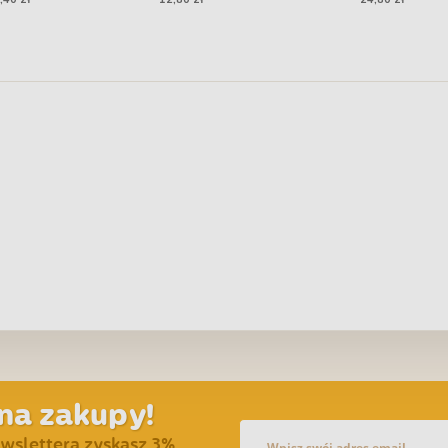
11,5 cm - biała
na zakupy!
ewslettera zyskasz 3%