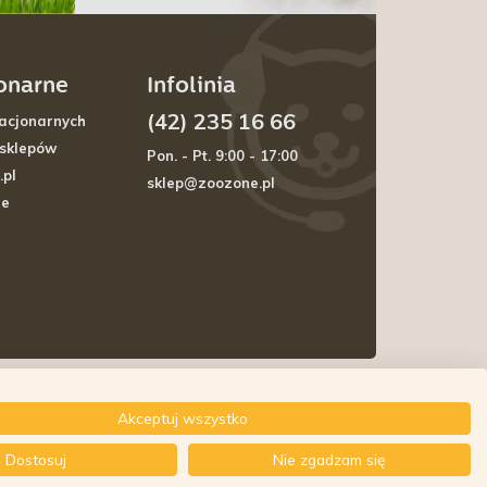
jonarne
Infolinia
(42) 235 16 66
acjonarnych
 sklepów
Pon. - Pt. 9:00 - 17:00
.pl
sklep@zoozone.pl
je
Akceptuj wszystko
Dostosuj
Nie zgadzam się