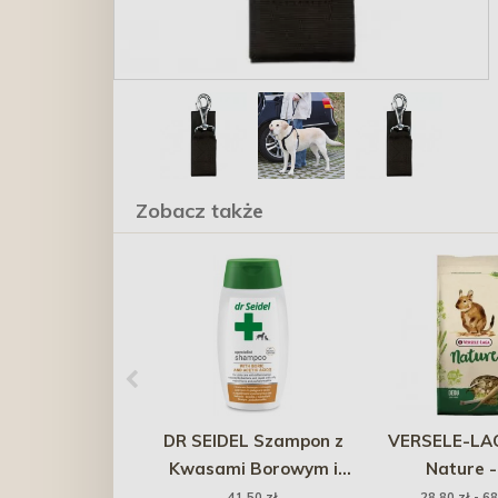
Zobacz także
DR SEIDEL Szampon z
VERSELE-LA
Kwasami Borowym i
Nature -
Octowym 220 ml
koszatni
41,50 zł
28,80 zł - 68