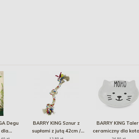
GA Degu
BARRY KING Sznur z
BARRY KING Taler
 dla
supłami z jutą 42cm /
ceramiczny dla kot
czek
165g
kształcie pyszczka k
,40 zł
12,80 zł
24,80 zł