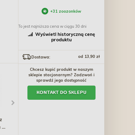
+
31
zoozonków
To jest najniższa cena w ciągu 30 dni
Wyświetl historyczną cenę
produktu
od 13,90 zł
Dostawa:
Chcesz kupić produkt w naszym
sklepie stacjonarnym? Zadzwoń i
sprawdź jego dostępność
KONTAKT DO SKLEPU
z
MEET MEAT
RAFI z kaczką
a w
Hypoallergenic -
ota
Kompleksowa Formuła
83,70 zł - 338,50 zł
50,10 zł - 151,00 zł