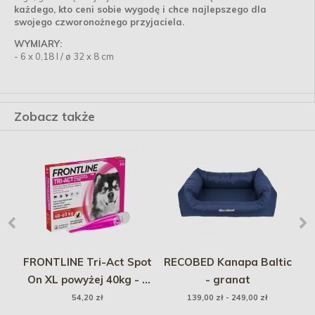
każdego, kto ceni sobie wygodę i chce najlepszego dla
swojego czworonożnego przyjaciela.
WYMIARY:
- 6 x 0,18 l / ø 32 x 8 cm
Zobacz także
n
FRONTLINE Tri-Act Spot
RECOBED Kanapa Baltic
ma
On XL powyżej 40kg - 1
- granat
k
pipeta
54,20 zł
139,00 zł - 249,00 zł
en