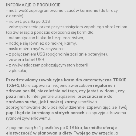
INFORMACJE O PRODUKCIE:
- możliwość zaprogramowania czasów karmienia (do 5 razy
dziennie),
- na 5+1 posiłki po 0,18 l,
- zabezpieczenie przed przytrzaśnięciem zapobiega obrażeniom
łap zwierzęcia podczas obracania się karmidła,
- automatyczna blokada bezpieczeństwa,
- nadaje się również do mokrej karmy,
- miski można myć w zmywarce,
- z połączeniem USB (opcjonalnie zasilanie bateryjne),
- zawiera kabel USB,
- z wyświetlaczem pokazującym stan baterii,
- z plastiku,
Przedstawiamy rewolucyjne karmidło automatyczne TRIXIE
TX5+1,
które zapewnia Twojemu zwierzakowi
regularne i
zdrowe posiłki, niezależnie od tego, czy jesteś w domu, czy
poza nim.
To inteligentne urządzenie,
przeznaczone do
zarówno suchej, jak i mokrej karmy,
umożliwia
zaprogramowanie do 5 posiłków dziennie, zapewniając, że
Twój
pupil będzie karmiony o stałych porach,
co sprzyja zdrowemu
rytmowi żywieniowemu.
Z pojemnością 5+1 posiłków po 0,18 litra,
karmidło oferuje
elastyczność w planowaniu diety Twojego zwierzęcia,
a