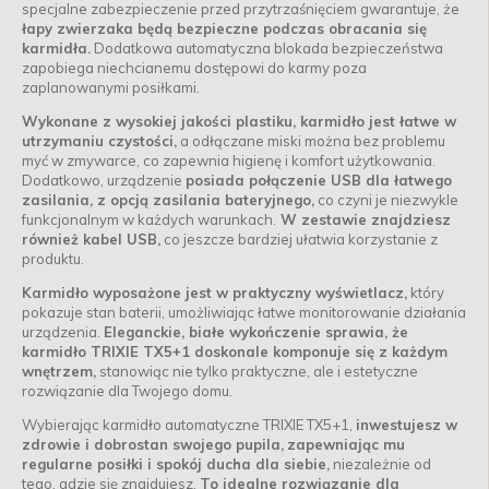
specjalne zabezpieczenie przed przytrzaśnięciem gwarantuje, że
łapy zwierzaka będą bezpieczne podczas obracania się
karmidła.
Dodatkowa automatyczna blokada bezpieczeństwa
zapobiega niechcianemu dostępowi do karmy poza
zaplanowanymi posiłkami.
Wykonane z wysokiej jakości plastiku, karmidło jest łatwe w
utrzymaniu czystości,
a odłączane miski można bez problemu
myć w zmywarce, co zapewnia higienę i komfort użytkowania.
Dodatkowo, urządzenie
posiada połączenie USB dla łatwego
zasilania, z opcją zasilania bateryjnego,
co czyni je niezwykle
funkcjonalnym w każdych warunkach.
W zestawie znajdziesz
również kabel USB,
co jeszcze bardziej ułatwia korzystanie z
produktu.
Karmidło wyposażone jest w praktyczny wyświetlacz,
który
pokazuje stan baterii, umożliwiając łatwe monitorowanie działania
urządzenia.
Eleganckie, białe wykończenie sprawia, że
karmidło TRIXIE TX5+1 doskonale komponuje się z każdym
wnętrzem,
stanowiąc nie tylko praktyczne, ale i estetyczne
rozwiązanie dla Twojego domu.
Wybierając karmidło automatyczne TRIXIE TX5+1,
inwestujesz w
zdrowie i dobrostan swojego pupila,
zapewniając mu
regularne posiłki i spokój ducha dla siebie,
niezależnie od
tego, gdzie się znajdujesz.
To idealne rozwiązanie dla