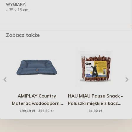
WYMIARY:
-
35 x 15 cm,
Zobacz także
AMIPLAY Country
HAU MIAU Pause Snack -
A
m
Materac wodoodporny
Paluszki miękkie z kaczką
ZipClean - Granatowy
i ryżem 500g
199,19 zł - 366,89 zł
31,90 zł