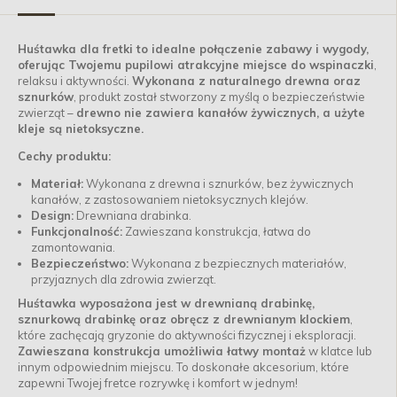
Huśtawka dla fretki to idealne połączenie zabawy i wygody,
oferując Twojemu pupilowi atrakcyjne miejsce do wspinaczki
,
relaksu i aktywności.
Wykonana z naturalnego drewna oraz
sznurków
, produkt został stworzony z myślą o bezpieczeństwie
zwierząt –
drewno nie zawiera kanałów żywicznych, a użyte
kleje są nietoksyczne.
Cechy produktu:
Materiał:
Wykonana z drewna i sznurków, bez żywicznych
kanałów, z zastosowaniem nietoksycznych klejów.
Design:
Drewniana drabinka.
Funkcjonalność:
Zawieszana konstrukcja, łatwa do
zamontowania.
Bezpieczeństwo:
Wykonana z bezpiecznych materiałów,
przyjaznych dla zdrowia zwierząt.
Huśtawka wyposażona jest w drewnianą drabinkę,
sznurkową drabinkę oraz obręcz z drewnianym klockiem
,
które zachęcają gryzonie do aktywności fizycznej i eksploracji.
Zawieszana konstrukcja umożliwia łatwy montaż
w klatce lub
innym odpowiednim miejscu. To doskonałe akcesorium, które
zapewni Twojej fretce rozrywkę i komfort w jednym!