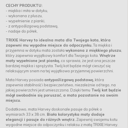
CECHY PRODUKTU:
- miękka i miła w dotyku,
- wykonana z pluszu,
- wypełnienie z pianki,
- z antypoślizgową podstawą,
- nadaje do półek,
TRIXIE Harvey to idealna mata dla Twojego kota, która
zapewni mu wygodne miejsce do odpoczynku.
Ta miękka i
przyjemna w dotyku mata została
wykonana z miękkiego pluszu
,
który zapewnia wyjątkowy komfort dla Twojego kota.
Wnętrze
maty wypełnione jest pianką,
co sprawia, że jest ona jeszcze
bardziej miękka i sprężysta. Twój kot będzie mógł cieszyć się
relaksującym snem na tej wyjątkowo przyjemnej powierzchni.
Mata Harvey posiada
antypoślizgową podstawę,
która
zapewnia stabilność i bezpieczeństwo, niezależnie od tego, na
jakiej powierzchni jest umieszczona. Dzięki temu
Twój kot będzie
mógł swobodnie się poruszać, a mata pozostanie na swoim
miejscu.
Dodatkowo, mata Harvey doskonale pasuje do półek o
wymiarach 33 x 38 cm.
Biała kolorystyka maty dodaje
elegancji i pasuje do różnych wnętrz.
Zapewnij swojemu kotu
wygodne miejsce do odpoczynku i relaksu z matą TRIXIE Harvey.