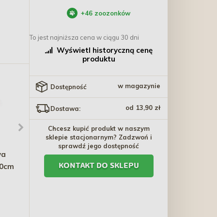
+
46
zoozonków
To jest najniższa cena w ciągu 30 dni
Wyświetl historyczną cenę
produktu
w magazynie
Dostępność
od 13,90 zł
Dostawa:
Chcesz kupić produkt w naszym
sklepie stacjonarnym? Zadzwoń i
sprawdź jego dostępność
wa
TRIXIE Miska plastikowa
ZOLUX NEOLIFE
60cm
dla kota na gumie 0,25l
Drewniany domek dla
KONTAKT DO SKLEPU
kawii domowej - niebieski
6,30 zł
73,00 zł