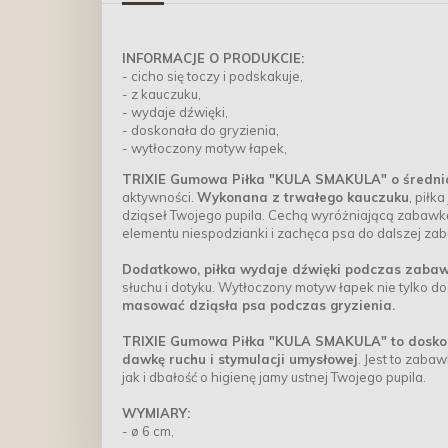
INFORMACJE O PRODUKCIE:
- cicho się toczy i podskakuje,
- z kauczuku,
- wydaje dźwięki,
- doskonała do gryzienia,
- wytłoczony motyw łapek,
TRIXIE Gumowa Piłka "KULA SMAKULA" o średni
aktywności.
Wykonana z trwałego kauczuku
, piłk
dziąseł Twojego pupila. Cechą wyróżniającą zabawkę 
elementu niespodzianki i zachęca psa do dalszej za
Dodatkowo, piłka wydaje dźwięki podczas zaba
słuchu i dotyku. Wytłoczony motyw łapek nie tylko do
masować dziąsła psa podczas gryzienia.
TRIXIE Gumowa Piłka "KULA SMAKULA" to doskon
dawkę ruchu i stymulacji umysłowej
. Jest to zaba
jak i dbałość o higienę jamy ustnej Twojego pupila.
WYMIARY:
- ø 6 cm,