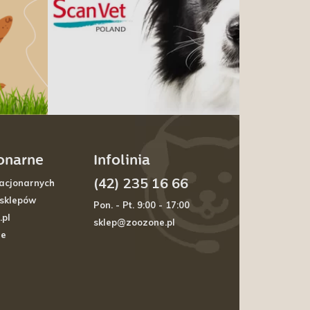
jonarne
Infolinia
(42) 235 16 66
acjonarnych
 sklepów
Pon. - Pt. 9:00 - 17:00
.pl
sklep@zoozone.pl
je