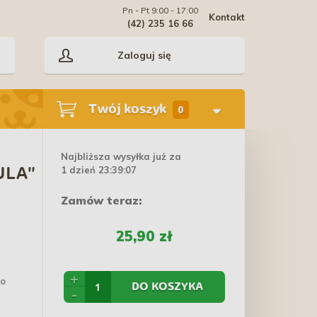
Pn - Pt 9:00 - 17:00
Kontakt
(42) 235 16 66
Zaloguj się
Twój koszyk
0
Najbliższa wysyłka już za
1 dzień 23:39:07
ULA"
Zamów teraz:
25,90 zł
+
go
DO KOSZYKA
-