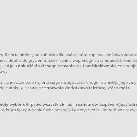
cy 6 cm
to atrakcyjna zabawka dla psów, która zapewni mnóstwo zabawy
a jest idealna do gryzienia, dzięki czemu wspomaga utrzymanie zdrowia z
jest jej
zdolność do cichego toczenia się i podskakiwania
, co dodaje
bawy.
wy
, co jeszcze bardziej przyciąga uwagę czworonoga i stymuluje jego zmy
daje uroku, ale również
zapewnia dodatkową teksturę, która może
ały wybór dla psów wszystkich ras i rozmiarów, zapewniający zd
wka, która łączy w sobie funkcjonalność i estetykę, oferując zarówno rozry