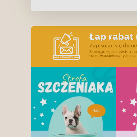
Łap rabat 
Zapisując się do n
Zapisując się do newslette
i przetwarzanie danych prze