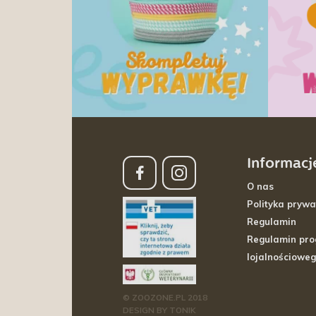
Informacj
O nas
Polityka prywa
Regulamin
Regulamin pr
lojalnościowe
© ZOOZONE.PL 2018
DESIGN BY TONIK