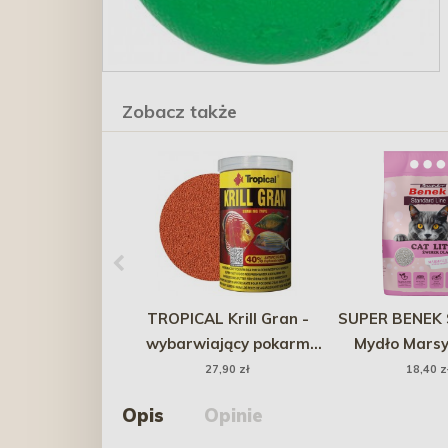
Zobacz także
TROPICAL Krill Gran -
SUPER BENEK 
wybarwiający pokarm
Mydło Marsy
(granulat) z krylem dla
27,90 zł
18,40 z
ryb 100ml/54g
Opis
Opinie