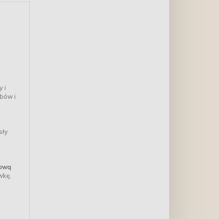
 i
ębów i
sły
rową
wkę,