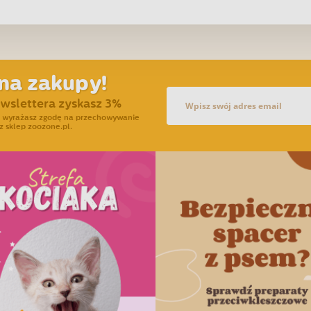
na zakupy!
ewslettera zyskasz 3%
ra wyrażasz zgodę na przechowywanie
z sklep zoozone.pl.