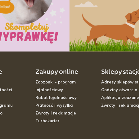
e
Zakupy online
Sklepy stac
Zoozonki - program
Adresy sklepów st
tności
lojalnościowy
Godziny otwarcia
Rabat lojalnościowy
Aplikacja zoozone
ogramu
Płatność i wysyłka
Zwroty i reklamac
go
Zwroty i reklamacje
Turbokurier