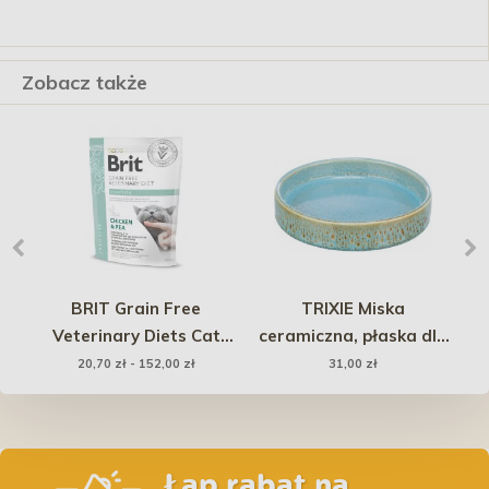
Zobacz także
l
BRIT Grain Free
TRIXIE Miska
oni
Veterinary Diets Cat
ceramiczna, płaska dla
Struvite
kotów 0.25 l/ 15 cm -
20,70 zł - 152,00 zł
31,00 zł
niebieski
Łap rabat na