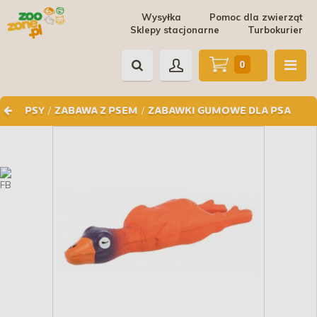
Wysyłka
Pomoc dla zwierząt
Sklepy stacjonarne
Turbokurier
0
/
/
PSY
ZABAWA Z PSEM
ZABAWKI GUMOWE DLA PSA