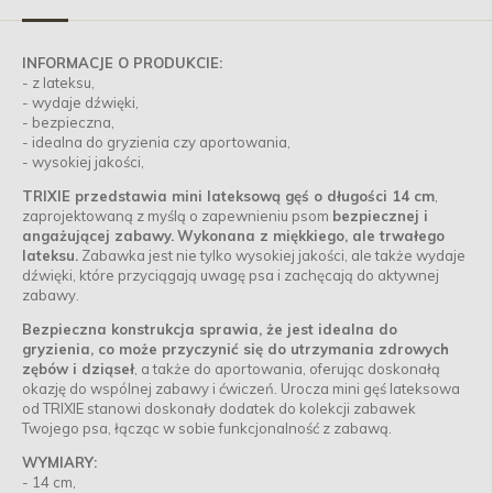
INFORMACJE O PRODUKCIE:
- z lateksu,
- wydaje dźwięki,
- bezpieczna,
- idealna do gryzienia czy aportowania,
- wysokiej jakości,
TRIXIE przedstawia mini lateksową gęś o długości 14 cm
,
zaprojektowaną z myślą o zapewnieniu psom
bezpiecznej i
angażującej zabawy.
Wykonana z miękkiego, ale trwałego
lateksu.
Zabawka jest nie tylko wysokiej jakości, ale także wydaje
dźwięki, które przyciągają uwagę psa i zachęcają do aktywnej
zabawy.
Bezpieczna konstrukcja sprawia, że jest idealna do
gryzienia, co może przyczynić się do utrzymania zdrowych
zębów i dziąseł
, a także do aportowania, oferując doskonałą
okazję do wspólnej zabawy i ćwiczeń. Urocza mini gęś lateksowa
od TRIXIE stanowi doskonały dodatek do kolekcji zabawek
Twojego psa, łącząc w sobie funkcjonalność z zabawą.
WYMIARY:
- 14 cm,