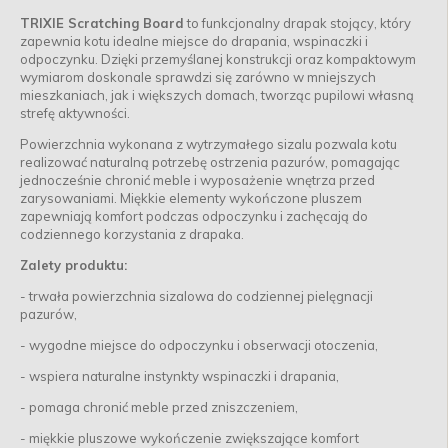
TRIXIE Scratching Board
to funkcjonalny drapak stojący, który
zapewnia kotu idealne miejsce do drapania, wspinaczki i
odpoczynku. Dzięki przemyślanej konstrukcji oraz kompaktowym
wymiarom doskonale sprawdzi się zarówno w mniejszych
mieszkaniach, jak i większych domach, tworząc pupilowi własną
strefę aktywności.
Powierzchnia wykonana z wytrzymałego sizalu pozwala kotu
realizować naturalną potrzebę ostrzenia pazurów, pomagając
jednocześnie chronić meble i wyposażenie wnętrza przed
zarysowaniami. Miękkie elementy wykończone pluszem
zapewniają komfort podczas odpoczynku i zachęcają do
codziennego korzystania z drapaka.
Zalety produktu:
- trwała powierzchnia sizalowa do codziennej pielęgnacji
pazurów,
- wygodne miejsce do odpoczynku i obserwacji otoczenia,
- wspiera naturalne instynkty wspinaczki i drapania,
- pomaga chronić meble przed zniszczeniem,
- miękkie pluszowe wykończenie zwiększające komfort