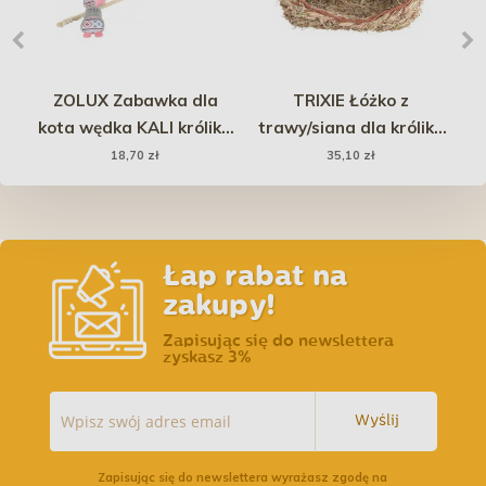
oom
ZOLUX Zabawka dla
TRIXIE Łóżko z
wka
kota wędka KALI królik -
trawy/siana dla królika
 24
szary
33 x 12 x 26 cm
18,70 zł
35,10 zł
Łap rabat na
zakupy!
Zapisując się do newslettera
zyskasz 3%
Wyślij
Zapisując się do newslettera wyrażasz zgodę na