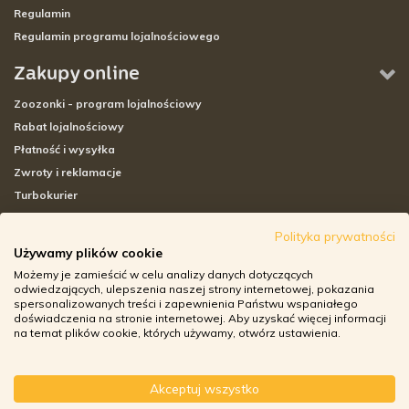
Regulamin
Regulamin programu lojalnościowego
Zakupy online
Zoozonki - program lojalnościowy
Rabat lojalnościowy
Płatność i wysyłka
Zwroty i reklamacje
Turbokurier
Sklepy stacjonarne
Polityka prywatności
Używamy plików cookie
Adresy sklepów stacjonarnych
Możemy je zamieścić w celu analizy danych dotyczących
Godziny otwarcia sklepów
odwiedzających, ulepszenia naszej strony internetowej, pokazania
spersonalizowanych treści i zapewnienia Państwu wspaniałego
Aplikacja zoozone.pl
doświadczenia na stronie internetowej. Aby uzyskać więcej informacji
Zwroty i reklamacje
na temat plików cookie, których używamy, otwórz ustawienia.
Akceptuj wszystko