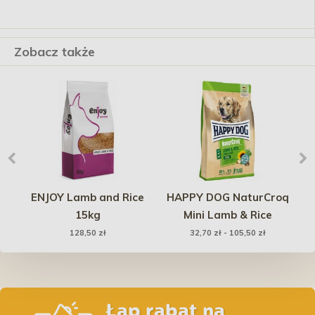
Zobacz także
 z
ENJOY Lamb and Rice
HAPPY DOG NaturCroq
i w
15kg
Mini Lamb & Rice
128,50 zł
32,70 zł - 105,50 zł
Łap rabat na