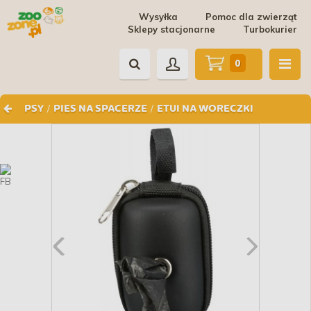
Wysyłka
Pomoc dla zwierząt
Sklepy stacjonarne
Turbokurier
0
/
/
PSY
PIES NA SPACERZE
ETUI NA WORECZKI