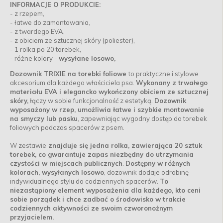
INFORMACJE O PRODUKCIE:
- z rzepem,
- łatwe do zamontowania,
- z twardego EVA,
- z obiciem ze sztucznej skóry (poliester),
- 1 rolka po 20 torebek,
- różne kolory -
wysyłane losowo,
Dozownik TRIXIE na torebki foliowe
to praktyczne i stylowe
akcesorium dla każdego właściciela psa.
Wykonany z trwałego
materiału EVA i elegancko wykończony obiciem ze sztucznej
skóry,
łączy w sobie funkcjonalność z estetyką.
Dozownik
wyposażony w rzep, umożliwia łatwe i szybkie montowanie
na smyczy lub pasku
, zapewniając wygodny dostęp do torebek
foliowych podczas spacerów z psem.
W zestawie
znajduje się jedna rolka, zawierająca 20 sztuk
torebek, co gwarantuje zapas niezbędny do utrzymania
czystości w miejscach publicznych
.
Dostępny w różnych
kolorach, wysyłanych losowo
, dozownik dodaje odrobinę
indywidualnego stylu do codziennych spacerów.
To
niezastąpiony element wyposażenia dla każdego, kto ceni
sobie porządek i chce zadbać o środowisko w trakcie
codziennych aktywności ze swoim czworonożnym
przyjacielem.