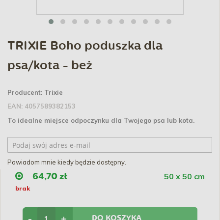
TRIXIE Boho poduszka dla
psa/kota - beż
Producent:
Trixie
EAN:
4057589382153
To idealne miejsce odpoczynku dla Twojego psa lub kota.
Powiadom mnie kiedy będzie dostępny.
50 x 50 cm
64,70 zł
brak
-
+
DO KOSZYKA