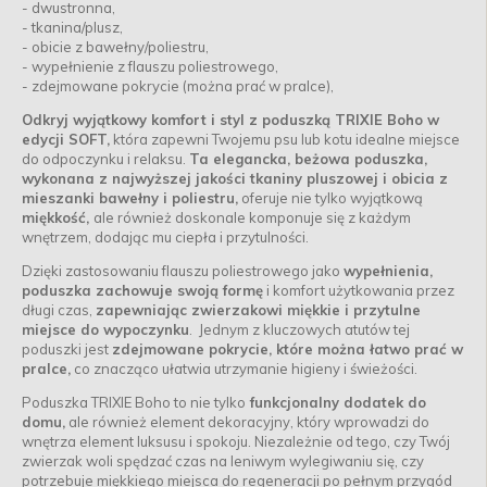
- dwustronna,
- tkanina/plusz,
- obicie z bawełny/poliestru,
- wypełnienie z flauszu poliestrowego,
- zdejmowane pokrycie (można prać w pralce),
Odkryj wyjątkowy komfort i styl z poduszką TRIXIE Boho w
edycji SOFT,
która zapewni Twojemu psu lub kotu idealne miejsce
do odpoczynku i relaksu.
Ta elegancka, beżowa poduszka,
wykonana z najwyższej jakości tkaniny pluszowej i obicia z
mieszanki bawełny i poliestru,
oferuje nie tylko wyjątkową
miękkość,
ale również doskonale komponuje się z każdym
wnętrzem, dodając mu ciepła i przytulności.
Dzięki zastosowaniu flauszu poliestrowego jako
wypełnienia,
poduszka zachowuje swoją formę
i komfort użytkowania przez
długi czas,
zapewniając zwierzakowi miękkie i przytulne
miejsce do wypoczynku
. Jednym z kluczowych atutów tej
poduszki jest
zdejmowane pokrycie, które można łatwo prać w
pralce,
co znacząco ułatwia utrzymanie higieny i świeżości.
Poduszka TRIXIE Boho to nie tylko
funkcjonalny dodatek do
domu,
ale również element dekoracyjny, który wprowadzi do
wnętrza element luksusu i spokoju. Niezależnie od tego, czy Twój
zwierzak woli spędzać czas na leniwym wylegiwaniu się, czy
potrzebuje miękkiego miejsca do regeneracji po pełnym przygód