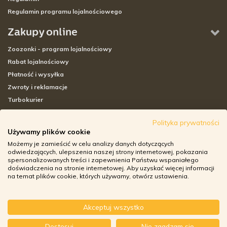
Regulamin programu lojalnościowego
Zakupy online
Zoozonki - program lojalnościowy
Rabat lojalnościowy
Płatność i wysyłka
Zwroty i reklamacje
Turbokurier
Sklepy stacjonarne
Polityka prywatności
Używamy plików cookie
Adresy sklepów stacjonarnych
Możemy je zamieścić w celu analizy danych dotyczących
Godziny otwarcia sklepów
odwiedzających, ulepszenia naszej strony internetowej, pokazania
spersonalizowanych treści i zapewnienia Państwu wspaniałego
Aplikacja zoozone.pl
doświadczenia na stronie internetowej. Aby uzyskać więcej informacji
Zwroty i reklamacje
na temat plików cookie, których używamy, otwórz ustawienia.
Akceptuj wszystko
© ZOOZONE.PL 2018
Dostosuj
Nie zgadzam się