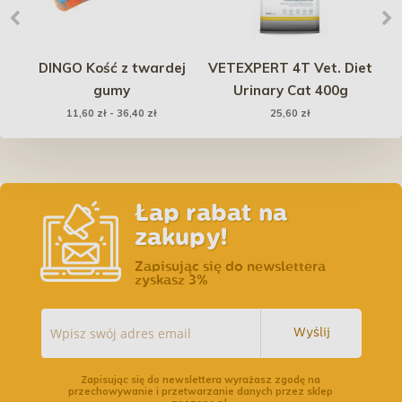
i
DINGO Kość z twardej
VETEXPERT 4T Vet. Diet
gumy
Urinary Cat 400g
11,60 zł - 36,40 zł
25,60 zł
pu
Łap rabat na
zakupy!
Zapisując się do newslettera
zyskasz 3%
Wyślij
Zapisując się do newslettera wyrażasz zgodę na
przechowywanie i przetwarzanie danych przez sklep