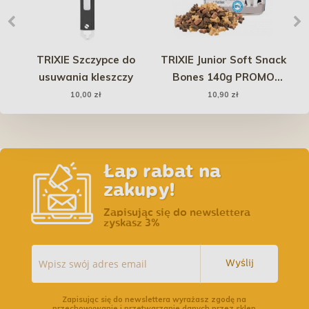
TRIXIE Szczypce do
TRIXIE Junior Soft Snack
la
usuwania kleszczy
Bones 140g PROMO
p
Uszkodzenie
10,00 zł
10,90 zł
.
Łap rabat na
zakupy!
Zapisując się do newslettera
zyskasz 3%
Wyślij
Zapisując się do newslettera wyrażasz zgodę na
przechowywanie i przetwarzanie danych przez sklep