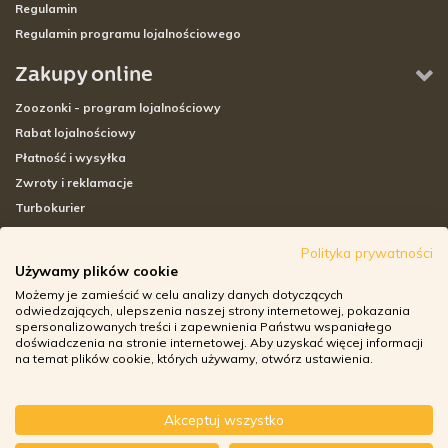
Regulamin
Regulamin programu lojalnościowego
Zakupy online
Zoozonki - program lojalnościowy
Rabat lojalnościowy
Płatność i wysyłka
Zwroty i reklamacje
Turbokurier
Sklepy stacjonarne
Polityka prywatności
Używamy plików cookie
Adresy sklepów stacjonarnych
Możemy je zamieścić w celu analizy danych dotyczących
Godziny otwarcia sklepów
odwiedzających, ulepszenia naszej strony internetowej, pokazania
spersonalizowanych treści i zapewnienia Państwu wspaniałego
Aplikacja zoozone.pl
doświadczenia na stronie internetowej. Aby uzyskać więcej informacji
Zwroty i reklamacje
na temat plików cookie, których używamy, otwórz ustawienia.
Akceptuj wszystko