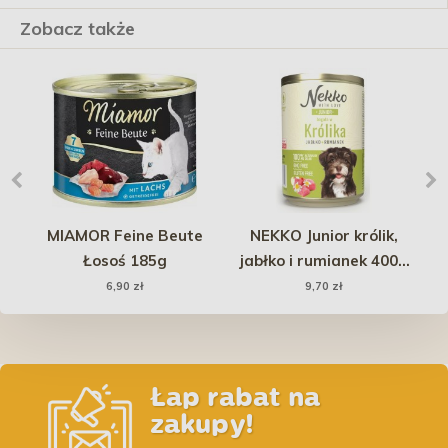
Zobacz także
MIAMOR Feine Beute
NEKKO Junior królik,
W
Łosoś 185g
jabłko i rumianek 400g
(puszka)
6,90 zł
9,70 zł
Łap rabat na
zakupy!