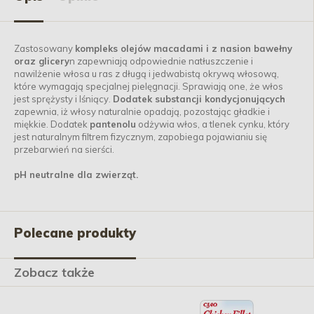
Zastosowany
kompleks olejów macadami i z nasion bawełny
oraz glicery
n zapewniają odpowiednie natłuszczenie i
nawilżenie włosa u ras z długą i jedwabistą okrywą włosową,
które wymagają specjalnej pielęgnacji. Sprawiają one, że włos
jest sprężysty i lśniący.
Dodatek substancji kondycjonujących
zapewnia, iż włosy naturalnie opadają, pozostając gładkie i
miękkie. Dodatek
pantenolu
odżywia włos, a tlenek cynku, który
jest naturalnym filtrem fizycznym, zapobiega pojawianiu się
przebarwień na sierści.
pH neutralne dla zwierząt.
Polecane produkty
Zobacz także