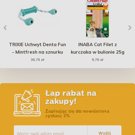
y
TRIXIE Uchwyt Denta Fun
INABA Cat Filet z
er
- Mintfresh na sznurku
kurczaka w bulionie 25g
30,70 zł
9,70 zł
Łap rabat na
zakupy!
Zapisując się do newslettera
zyskasz 3%
Wyślij