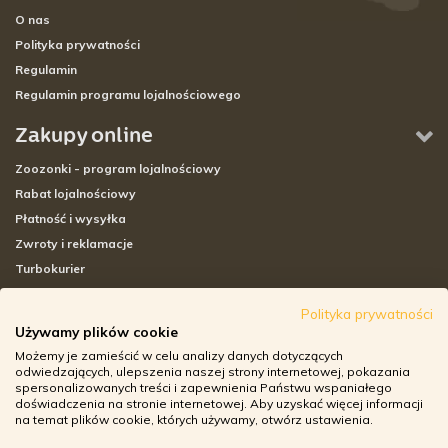
O nas
Polityka prywatności
Regulamin
Regulamin programu lojalnościowego
Zakupy online
Zoozonki - program lojalnościowy
Rabat lojalnościowy
Płatność i wysyłka
Zwroty i reklamacje
Turbokurier
Sklepy stacjonarne
Polityka prywatności
Używamy plików cookie
Adresy sklepów stacjonarnych
Możemy je zamieścić w celu analizy danych dotyczących
Godziny otwarcia sklepów
odwiedzających, ulepszenia naszej strony internetowej, pokazania
spersonalizowanych treści i zapewnienia Państwu wspaniałego
Aplikacja zoozone.pl
doświadczenia na stronie internetowej. Aby uzyskać więcej informacji
Zwroty i reklamacje
na temat plików cookie, których używamy, otwórz ustawienia.