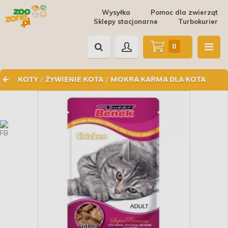
Wysyłka
Pomoc dla zwierząt
Sklepy stacjonarne
Turbokurier
0
/
/
KOTY
ŻYWIENIE KOTA
MOKRA KARMA DLA KOTA