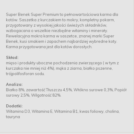
Super Benek Super Premium to pełnowartościowa karma dla
kotów. Saszetka z kurczakiem to mokry, kompletny pokarm,
przygotowany z wysokiej jakości świeżych składników,
wzbogacana o wszelkie niezbędne witaminy i minerały.
Rewelacyjna mokra karma w saszetce, znanej marki Super
Benek, kusi smakiem i zapachem najbardziej wybredne koty.
Karma przygotowana jest dla kotów dorosłych.
Skład:
mięso i produkty uboczne pochodzenia zwierzęcego ( w tym z
kurczaka nie mniej niż 4%), mąka z ziarna, białko pszenne,
trójpolifosforan sodu.
Analiza:
Białko 8%, zawartość Tłuszczu 4,5%, Włókno surowe 0,3%, Popiół
surowy 2,5%, Wilgotność 82%.
Dodatki:
Witamina D3, Witamina E, Witamina B1, kwas foliowy, cholina,
tauryna