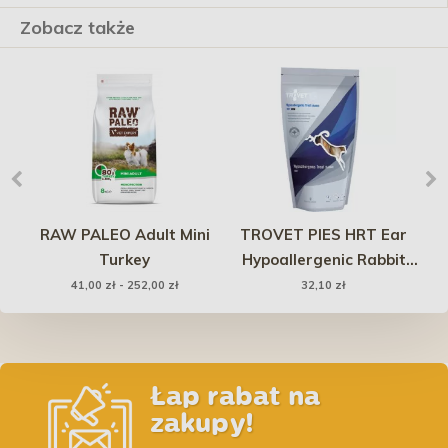
Zobacz także
RAW PALEO Adult Mini
TROVET PIES HRT Ear
18
Turkey
Hypoallergenic Rabbit
g
Treat (królicze uszy)
41,00 zł - 252,00 zł
32,10 zł
100g
Łap rabat na
zakupy!