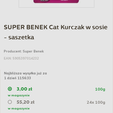
SUPER BENEK Cat Kurczak w sosie
- saszetka
Producent:
Super Benek
EAN:
5905397014232
Najbliższa wysyłka już za
1 dzień 11:56:33
100g
3,00 zł
w magazynie
24x 100g
55,20 zł
w magazynie