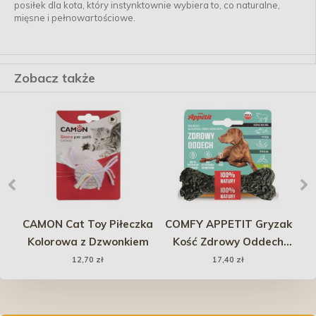
posiłek dla kota, który instynktownie wybiera to, co naturalne,
mięsne i pełnowartościowe.
Zobacz także
a
CAMON Cat Toy Piłeczka
COMFY APPETIT Gryzak
VE
Kolorowa z Dzwonkiem
Kość Zdrowy Oddech
12cm 55g
12,70 zł
17,40 zł
y