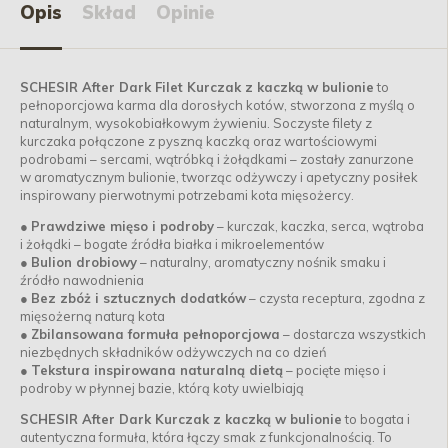
Opis
Skład
Opinie
SCHESIR After Dark Filet Kurczak z kaczką w bulionie
to
pełnoporcjowa karma dla dorosłych kotów, stworzona z myślą o
naturalnym, wysokobiałkowym żywieniu. Soczyste filety z
kurczaka połączone z pyszną kaczką oraz wartościowymi
podrobami – sercami, wątróbką i żołądkami – zostały zanurzone
w aromatycznym bulionie, tworząc odżywczy i apetyczny posiłek
inspirowany pierwotnymi potrzebami kota mięsożercy.
●
Prawdziwe mięso i podroby
– kurczak, kaczka, serca, wątroba
i żołądki – bogate źródła białka i mikroelementów
●
Bulion drobiowy
– naturalny, aromatyczny nośnik smaku i
źródło nawodnienia
●
Bez zbóż i sztucznych dodatków
– czysta receptura, zgodna z
mięsożerną naturą kota
●
Zbilansowana formuła pełnoporcjowa
– dostarcza wszystkich
niezbędnych składników odżywczych na co dzień
●
Tekstura inspirowana naturalną dietą
– pocięte mięso i
podroby w płynnej bazie, którą koty uwielbiają
SCHESIR After Dark Kurczak z kaczką w bulionie
to bogata i
autentyczna formuła, która łączy smak z funkcjonalnością. To