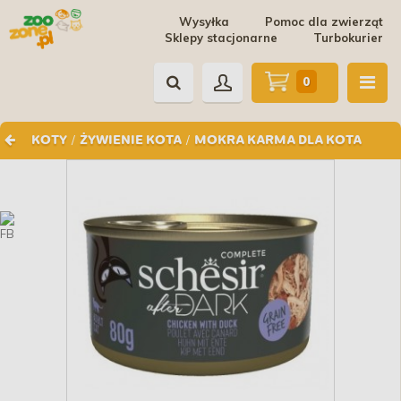
Wysyłka
Pomoc dla zwierząt
Sklepy stacjonarne
Turbokurier
0
/
/
KOTY
ŻYWIENIE KOTA
MOKRA KARMA DLA KOTA