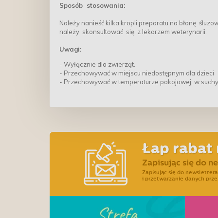
Sposób stosowania:
Należy nanieść kilka kropli preparatu na błonę ślu
należy skonsultować się z lekarzem weterynarii.
Uwagi:
- Wyłącznie dla zwierząt.
- Przechowywać w miejscu niedostępnym dla dzieci
- Przechowywać w temperaturze pokojowej, w suchym
Łap rabat 
Zapisując się do n
Zapisując się do newslette
i przetwarzanie danych prze