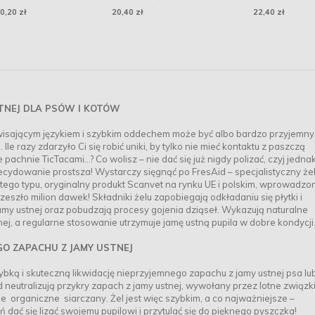
żowa
drewno 22 x 8 x 22 cm
Calming Stress - zaj
0,20 zł
20,40 zł
22,40 zł
zieloną herbatą 20
STNEJ DLA PSÓW I KOTÓW
isającym językiem i szybkim oddechem może być albo bardzo przyjemny,
Ile razy zdarzyło Ci się robić uniki, by tylko nie mieć kontaktu z paszczą
e pachnie TicTacami…? Co wolisz – nie dać się już nigdy polizać, czyj jedna
ecydowanie prostsza! Wystarczy sięgnąć po FresAid – specjalistyczny że
y tego typu, oryginalny produkt Scanvet na rynku UE i polskim, wprowadzo
szło milion dawek! Składniki żelu zapobiegają odkładaniu się płytki i
amy ustnej oraz pobudzają procesy gojenia dziąseł. Wykazują naturalne
ej, a regularne stosowanie utrzymuje jamę ustną pupila w dobre kondycji
O ZAPACHU Z JAMY USTNEJ
bką i skuteczną likwidację nieprzyjemnego zapachu z jamy ustnej psa lu
id neutralizują przykry zapach z jamy ustnej, wywołany przez lotne związk
 organiczne siarczany. Żel jest więc szybkim, a co najważniejsze –
ać się lizać swojemu pupilowi i przytulać się do pięknego pyszczka!