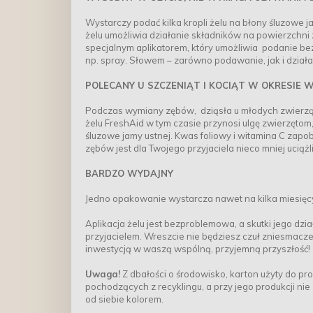
Wystarczy podać kilka kropli żelu na błony śluzowe 
żelu umożliwia działanie składników na powierzchni
specjalnym aplikatorem, który umożliwia podanie be
np. spray. Słowem – zarówno podawanie, jak i działan
POLECANY U SZCZENIĄT I KOCIĄT W OKRESIE
Podczas wymiany zębów, dziąsła u młodych zwierząt 
żelu FreshAid w tym czasie przynosi ulgę zwierzętom
śluzowe jamy ustnej. Kwas foliowy i witamina C zap
zębów jest dla Twojego przyjaciela nieco mniej uciążl
BARDZO WYDAJNY
Jedno opakowanie wystarcza nawet na kilka miesięc
Aplikacja żelu jest bezproblemowa, a skutki jego d
przyjacielem. Wreszcie nie będziesz czuł zniesmaczeni
inwestycją w waszą wspólną, przyjemną przyszłość!
Uwaga!
Z dbałości o środowisko, karton użyty do p
pochodzących z recyklingu, a przy jego produkcji nie
od siebie kolorem.