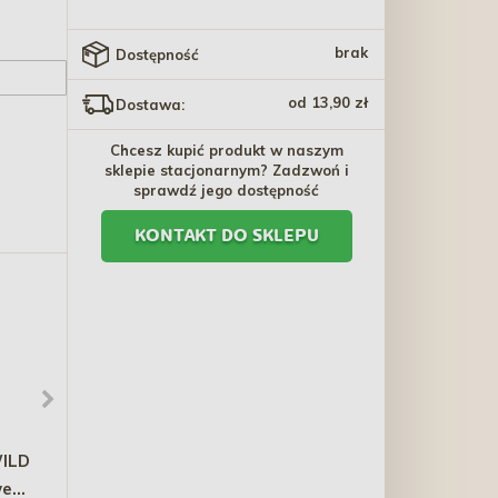
brak
Dostępność
od 13,90 zł
Dostawa:
Chcesz kupić produkt w naszym
sklepie stacjonarnym? Zadzwoń i
sprawdź jego dostępność
KONTAKT DO SKLEPU
ILD
MILORD Kabanosy z
DOLINA NOTECI Premium
we
kaczki 150g
- Indyk (Saszetka)