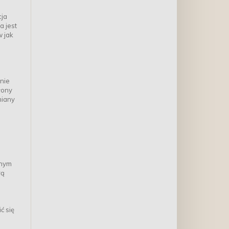
cja
a jest
w jak
nie
łony
miany
żnym
rą
ć się