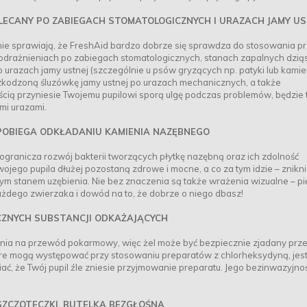
LECANY PO ZABIEGACH STOMATOLOGICZNYCH I URAZACH JAMY US
ie sprawiają, że FreshAid bardzo dobrze się sprawdza do stosowania pr
odrażnieniach po zabiegach stomatologicznych, stanach zapalnych dziąs
 urazach jamy ustnej (szczególnie u psów gryzących np. patyki lub kamie
zkodzoną śluzówkę jamy ustnej po urazach mechanicznych, a także
cią przyniesie Twojemu pupilowi sporą ulgę podczas problemów, będzie 
mi urazami.
APOBIEGA ODKŁADANIU KAMIENIA NAZĘBNEGO
 ogranicza rozwój bakterii tworzących płytkę nazębną oraz ich zdolność
ojego pupila dłużej pozostaną zdrowe i mocne, a co za tym idzie – znikni
m stanem uzębienia. Nie bez znaczenia są także wrażenia wizualne – p
ażdego zwierzaka i dowód na to, że dobrze o niego dbasz!
UCZNYCH SUBSTANCJI ODKAŻAJĄCYCH
ania na przewód pokarmowy, więc żel może być bezpiecznie zjadany prz
óre mogą występować przy stosowaniu preparatów z chlorheksydyną, jest
ać, że Twój pupil źle zniesie przyjmowanie preparatu. Jego bezinwazyjno
ZCZOTECZKI, BUTELKA BEZGŁOŚNA