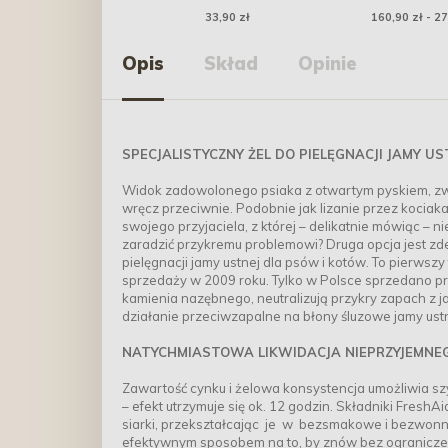
szt.
Flex - ró
33,90 zł
160,90 zł - 27
Opis
Skład
Opinie
SPECJALISTYCZNY ŻEL DO PIELĘGNACJI JAMY U
Widok zadowolonego psiaka z otwartym pyskiem, zw
wręcz przeciwnie. Podobnie jak lizanie przez kociaka. 
swojego przyjaciela, z której – delikatnie mówiąc – ni
zaradzić przykremu problemowi? Druga opcja jest zd
pielęgnacji jamy ustnej dla psów i kotów. To pierwsz
sprzedaży w 2009 roku. Tylko w Polsce sprzedano prze
kamienia nazębnego, neutralizują przykry zapach z j
działanie przeciwzapalne na błony śluzowe jamy ustn
NATYCHMIASTOWA LIKWIDACJA NIEPRZYJEMNEG
Zawartość cynku i żelowa konsystencja umożliwia szy
– efekt utrzymuje się ok. 12 godzin. Składniki FreshA
siarki, przekształcając je w bezsmakowe i bezwonne
efektywnym sposobem na to, by znów bez ograniczeń d