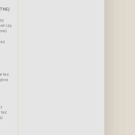
TNEJ
zy
eł czy
nie).
też
e tez
iękne
ez
 też
ść