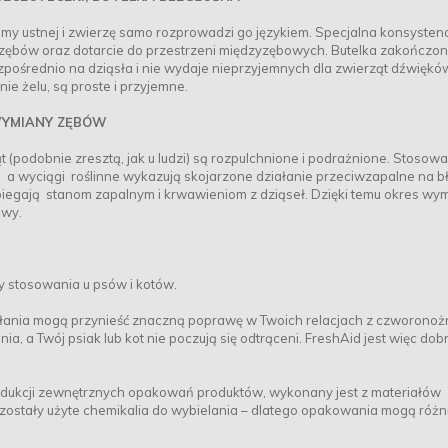
jamy ustnej i zwierzę samo rozprowadzi go językiem. Specjalna konsysten
 zębów oraz dotarcie do przestrzeni międzyzębowych. Butelka zakończon
zpośrednio na dziąsła i nie wydaje nieprzyjemnych dla zwierząt dźwiękó
ie żelu, są proste i przyjemne.
 WYMIANY ZĘBÓW
(podobnie zresztą, jak u ludzi) są rozpulchnione i podrażnione. Stosowa
, a wyciągi roślinne wykazują skojarzone działanie przeciwzapalne na b
obiegają stanom zapalnym i krwawieniom z dziąseł. Dzięki temu okres wy
iwy.
y stosowania u psów i kotów.
ziałania mogą przynieść znaczną poprawę w Twoich relacjach z czworono
a, a Twój psiak lub kot nie poczują się odtrąceni. FreshAid jest więc dob
rodukcji zewnętrznych opakowań produktów, wykonany jest z materiałów
 zostały użyte chemikalia do wybielania – dlatego opakowania mogą różni