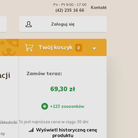
Pn - Pt 9:00 - 17:00
Kontakt
(42) 235 16 66
Zaloguj się
Twój koszyk
0
Zamów teraz:
cji
69,30 zł
+
123
zoozonków
To jest najniższa cena w ciągu 30 dni
Składniki
Wyświetl historyczną cenę
esy
produktu