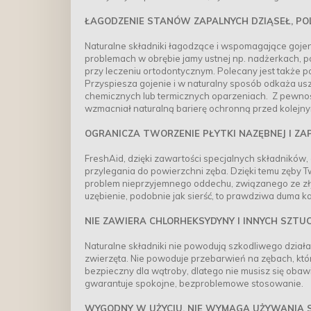
ŁAGODZENIE STANÓW ZAPALNYCH DZIĄSEŁ, PO
Naturalne składniki łagodzące i wspomagające gojen
problemach w obrębie jamy ustnej np. nadżerkach, p
przy leczeniu ortodontycznym. Polecany jest także po
Przyspiesza gojenie i w naturalny sposób odkaża us
chemicznych lub termicznych oparzeniach. Z pewnoś
wzmacniał naturalną barierę ochronną przed kolejny
OGRANICZA TWORZENIE PŁYTKI NAZĘBNEJ I Z
FreshAid, dzięki zawartości specjalnych składników,
przylegania do powierzchni zęba. Dzięki temu zęby Tw
problem nieprzyjemnego oddechu, związanego ze zły
uzębienie, podobnie jak sierść, to prawdziwa duma k
NIE ZAWIERA CHLORHEKSYDYNY I INNYCH SZT
Naturalne składniki nie powodują szkodliwego dział
zwierzęta. Nie powoduje przebarwień na zębach, kt
bezpieczny dla wątroby, dlatego nie musisz się obawi
gwarantuje spokojne, bezproblemowe stosowanie.
WYGODNY W UŻYCIU, NIE WYMAGA UŻYWANIA S