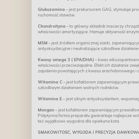
Glukozamina
– jest prekursorem GAG, stymuluje pr
ruchomość stawów.
Chondroityna
– to główny składnik macierzy chrząst
właściwości amortyzujące. Hamuje aktywność enzym
MSM
– jest źródłem organicznej siarki, zapewniają
antyoksydacyjne i neutralizujące szkodliwe działani
Kwasy omega 3 ( EPA/DHA)
– kwas eikozopantoeno
właściwości przeciwzapalne. Efekt ich działanie zwi
zapalenia powstających z kwasu arachidonowego i 
Witamina C
– jest kofaktorem zapewniającym prawid
szkodliwym działaniem wolnych rodników.
Witamina E
– jest silnym antyoksydantem, wspoma
Mangan
– jest kofaktorem zapewniającym prawidło
Półpłynna forma preparatu gwarantuje najlepsze wc
też wyjątkowo wygodna dla opiekuna kota.
SMAKOWITOŚĆ, WYGODA I PRECYZJA DAWKOW