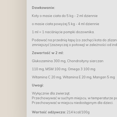
Dawkowanie:
Koty o masie ciała do 5 kg - 2 ml dziennie
o masie ciała powyżej 5 kg - 4 ml dziennie
1 ml = 1 naciśnięcie pompki dozownika.
Podawać na przednią łapę (co zachęci kota do zliza
zmniejszyć (zazwyczaj o połowę) w zależności od i
Zawartość w 2 ml:
Glukozamina 300 mg, Chondroityny siarczan
110 mg, MSM 100 mg, Omega 3 100 mg
Witamina C 20 mg, Witamina E 20 mg, Mangan 5 mg
Uwagi:
Wyłącznie dla zwierząt.
Przechowywać w suchym miejscu, w temperaturze p
Przechowywać w miejscu niedostępnym dla dzieci.
Wartość odżywcza:
214 kcal/100g