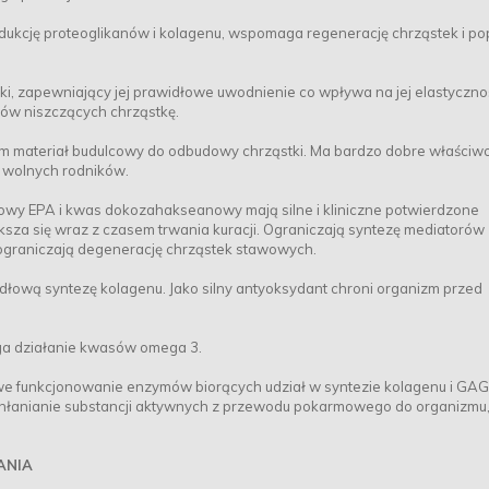
odukcję proteoglikanów i kolagenu, wspomaga regenerację chrząstek i p
ki, zapewniający jej prawidłowe uwodnienie co wpływa na jej elastycznoś
ów niszczących chrząstkę.
cym materiał budulcowy do odbudowy chrząstki. Ma bardzo dobre właściwo
e wolnych rodników.
wy EPA i kwas dokozahakseanowy mają silne i kliniczne potwierdzone
ększa się wraz z czasem trwania kuracji. Ograniczają syntezę mediatorów
ograniczają degenerację chrząstek stawowych.
łową syntezę kolagenu. Jako silny antyoksydant chroni organizm przed
ga działanie kwasów omega 3.
we funkcjonowanie enzymów biorących udział w syntezie kolagenu i GAG
hłanianie substancji aktywnych z przewodu pokarmowego do organizmu, 
ANIA