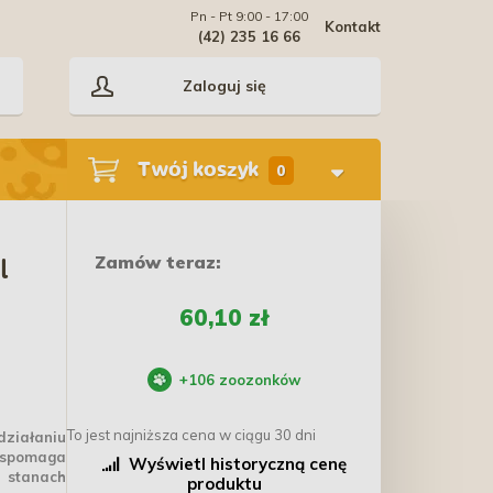
Pn - Pt 9:00 - 17:00
Kontakt
(42) 235 16 66
Zaloguj się
Twój koszyk
0
Zamów teraz:
l
60,10 zł
+
106
zoozonków
To jest najniższa cena w ciągu 30 dni
iałaniu
Wspomaga
Wyświetl historyczną cenę
 stanach
produktu