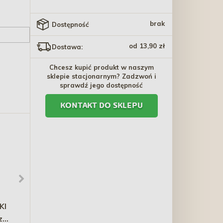
brak
Dostępność
od 13,90 zł
Dostawa:
Chcesz kupić produkt w naszym
sklepie stacjonarnym? Zadzwoń i
sprawdź jego dostępność
KONTAKT DO SKLEPU
KI
BRIT PREMIUM CAT
VERSELE-LAGA Prestige
z
Sterilised Duck fillets in
Premium Budgies -