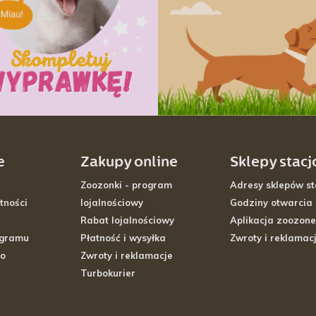
e
Zakupy online
Sklepy stac
Zoozonki - program
Adresy sklepów st
tności
lojalnościowy
Godziny otwarcia
Rabat lojalnościowy
Aplikacja zoozone
ogramu
Płatność i wysyłka
Zwroty i reklamac
go
Zwroty i reklamacje
Turbokurier