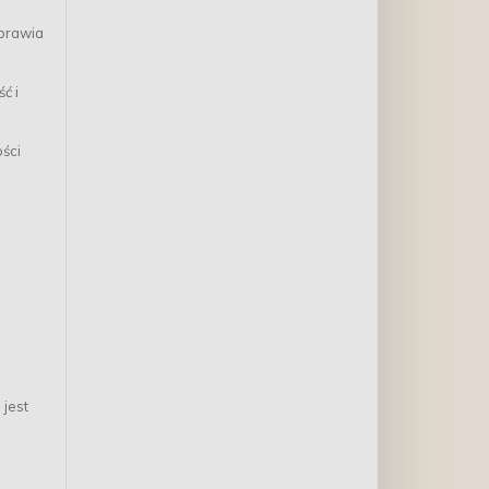
oprawia
ć i
ści
jest