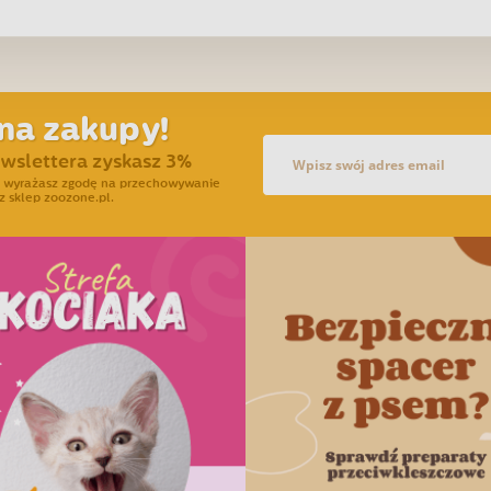
na zakupy!
ewslettera zyskasz 3%
ra wyrażasz zgodę na przechowywanie
z sklep zoozone.pl.