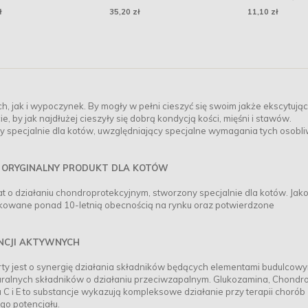
21 cm - Ludzik
owocami leśnymi 1
ł
35,20 zł
11,10 zł
h, jak i wypoczynek. By mogły w pełni cieszyć się swoim jakże ekscytują
 by jak najdłużej cieszyły się dobrą kondycją kości, mięśni i stawów.
y specjalnie dla kotów, uwzględniający specjalne wymagania tych osobl
E ORYGINALNY PRODUKT DLA KOTÓW
t o działaniu chondroprotekcyjnym, stworzony specjalnie dla kotów. Jako
fikowane ponad 10-letnią obecnością na rynku oraz potwierdzone
NCJI AKTYWNYCH
ty jest o synergię działania składników będących elementami budulcowy
turalnych składników o działaniu przeciwzapalnym. Glukozamina, Chondro
 i E to substancje wykazują kompleksowe działanie przy terapii chorób
go potencjału.