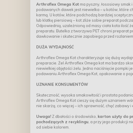
Arthroflex Omega Kot
ma pyszny, łososiowy smak i 
podawanych dawek jest niewielka – u kotów, które c
karmą. U kotów, które podchodzą bardziej sceptyczn
lub klatkę piersiową – kot zliże sobie preparat podcza
Odpowiednią, uzależnioną od masy ciała kota ilość 
preparatu. Butelka z tworzywa PET chroni preparat
dawkowanie i skutecznie zapobiega przed rozlaniem 
DUŻA WYDAJNOŚĆ
Arthroflex Omega Kot charakteryzuje się dużą wydaj
preparacie. Żel Arthroflex Omega kot ma bardzo sko
niewielkiej objętości żelu. Jedno naciśnięcie pompki
podawaniu Arthroflex Omega Kot, opakowanie o pojem
UZNANIE KONSUMENTÓW
Skuteczność, wysoka smakowitość i prostota podania
Arthroflex Omega Kot cieszy się dużym uznaniem wśró
nie skarżą, co więcej – ich sprawność, chęć zabawy i
Uwaga!
Z dbałości o środowisko,
karton użyty do 
pochodzących z recyklingu
, a przy jego produkcji 
od siebie kolorem.