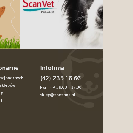
jonarne
Infolinia
(42) 235 16 66
acjonarnych
 sklepów
Pon. - Pt. 9:00 - 17:00
.pl
sklep@zoozone.pl
je