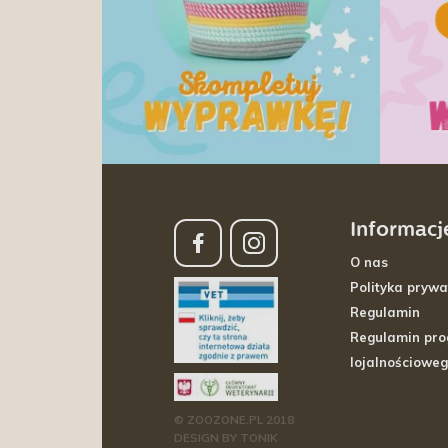
Informacj
O nas
Polityka prywa
Regulamin
Regulamin pr
lojalnościowe
© ZOOZONE.PL 2018
DESIGN BY TONIK