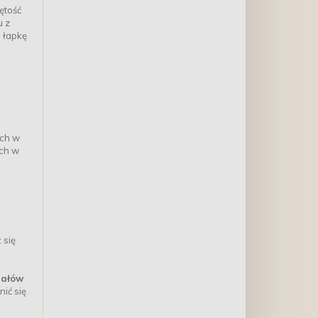
ętość
u z
 łapkę
ych w
ych w
 się
iałów
nić się