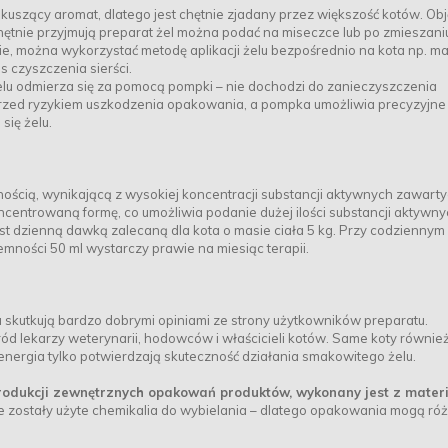
kuszący aromat, dlatego jest chętnie zjadany przez większość kotów. Obj
hętnie przyjmują preparat żel można podać na miseczce lub po zmieszani
ie, można wykorzystać metodę aplikacji żelu bezpośrednio na kota np. ma
s czyszczenia sierści.
żelu odmierza się za pomocą pompki – nie dochodzi do zanieczyszczenia
 przed ryzykiem uszkodzenia opakowania, a pompka umożliwia precyzyjne
się żelu.
nością, wynikającą z wysokiej koncentracji substancji aktywnych zawart
ncentrowaną formę, co umożliwia podanie dużej ilości substancji aktywn
 jest dzienną dawką zalecaną dla kota o masie ciała 5 kg. Przy codziennym
ności 50 ml wystarczy prawie na miesiąc terapii.
 skutkują bardzo dobrymi opiniami ze strony użytkowników preparatu.
d lekarzy weterynarii, hodowców i właścicieli kotów. Same koty również
 energia tylko potwierdzają skuteczność działania smakowitego żelu.
produkcji zewnętrznych opakowań produktów, wykonany jest z mater
nie zostały użyte chemikalia do wybielania – dlatego opakowania mogą róż