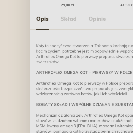
Beti 28 cm
29,80 zł
41,50 z
Opis
Skład
Opinie
Koty to specyficzne stworzenia. Tak samo kochają ruc
kocim życiem, potrzebne jest im odpowiednie wsparcie,
Arthroflex Omega Kot to pierwszy preparat stworzon
zwierzaków.
ARTHROFLEX OMEGA KOT – PIERWSZY W POLC
Arthroflex Omega Kot
to pierwszy w Polsce prepara
skuteczność i bezpieczeństwo preparatu jest zwery
wdzięcznością zarówno kotów, jak i ich właścicieli.
BOGATY SKŁAD I WSPÓLNE DZIAŁANIE SUBSTA
Mechanizm działania żelu Arthroflex Omega Kot opar
stawów, z udziałem witamin i minerałów, a także na
MSM, kwasy omega 3 (EPA, DHA), mangan i witamina C
stawów i pomagają kot korzystać z pełni ich ruchowe