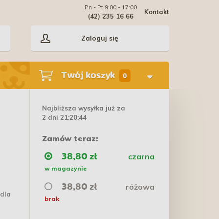
Pn - Pt 9:00 - 17:00
Kontakt
(42) 235 16 66
Zaloguj się
Twój koszyk
0
Najbliższa wysyłka już za
2 dni 21:20:44
Zamów teraz:
czarna
38,80 zł
w magazynie
różowa
38,80 zł
 dla
brak