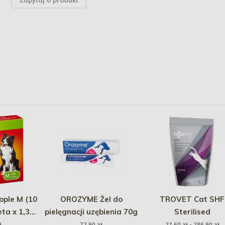
Zapytaj o produkt
ople M (10
OROZYME Żel do
TROVET Cat SHF
eta x 1,34
pielęgnacji uzębienia 70g
Sterilised
ł
72,90 zł
27,60 zł - 286,90 zł