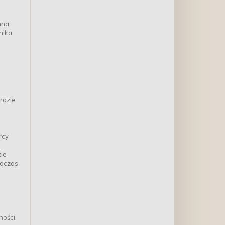
nna
nika
razie
rcy
zie
odczas
ości,