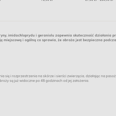
yny, imidachloprydu i geraniolu zapewnia skuteczność działania p
ę miejscową i ogólną co sprawia, że obroża jest bezpieczna podcz
 się i rozprzestrzenia na skórze i sierści zwierzęcia, działając na pasoż
roży są już widoczne po 48 godzinach od jej założenia.