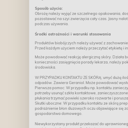
Sposób użycia:
Obrożę należy wyjąć ze szczelnego opakowania, dos
pozostawać na szyi zwierzęcia cały czas. Jasny nalo
podczas używania.
Środki ostrożności i warunki stosowania
Produktów biobójczych należy używać z zachowanie
Przed każdym użyciem należy przeczytać etykietę i i
Może powodować reakcję alergiczną skóry. Działa b
konieczności zasięgnięcia porady lekarza, należy pok
środowiska.
W PRZYPADKU KONTAKTU ZE SKÓRĄ: umyć dużą ilośc
odpadów. Zawiera Geraniol. Może powodować wystąpi
Pierwsza pomoc: W przypadku np. kontaktu zanieczys
potrzeby usunąć szkła kontaktowe, zanieczyszczone 
płukania trzymać powieki szeroko rozwarte i porusza
Skutki uboczne: W przypadku kontaktu ze skórą pr
podrażnienie błon śluzowych oczu objawiające się z
gospodarstwa domowego.
Niewykorzystany produkt przekazać do uprawnioneg