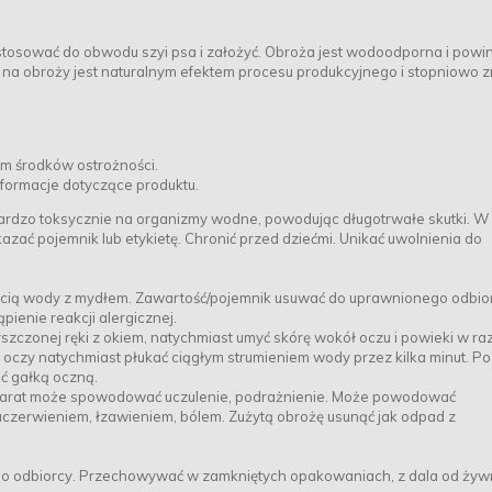
tosować do obwodu szyi psa i założyć. Obroża jest wodoodporna i powi
t na obroży jest naturalnym efektem procesu produkcyjnego i stopniowo z
m środków ostrożności.
nformacje dotyczące produktu.
ardzo toksycznie na organizmy wodne, powodując długotrwałe skutki. W 
azać pojemnik lub etykietę. Chronić przed dziećmi. Unikać uwolnienia do
ią wody z mydłem. Zawartość/pojemnik usuwać do uprawnionego odbio
enie reakcji alergicznej.
zczonej ręki z okiem, natychmiast umyć skórę wokół oczu i powieki w ra
oczy natychmiast płukać ciągłym strumieniem wody przez kilka minut. P
ć gałką oczną.
eparat może spowodować uczulenie, podrażnienie. Może powodować
aczerwieniem, łzawieniem, bólem. Zużytą obrożę usunąć jak odpad z
o odbiorcy. Przechowywać w zamkniętych opakowaniach, z dala od żywn