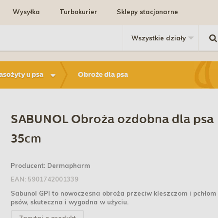
Wysyłka
Turbokurier
Sklepy stacjonarne
pasożyty u psa
Obroże dla psa
SABUNOL Obroża ozdobna dla psa
35cm
Producent:
Dermapharm
EAN:
5901742001339
Sabunol GPI to nowoczesna obroża przeciw kleszczom i pchłom
psów, skuteczna i wygodna w użyciu.