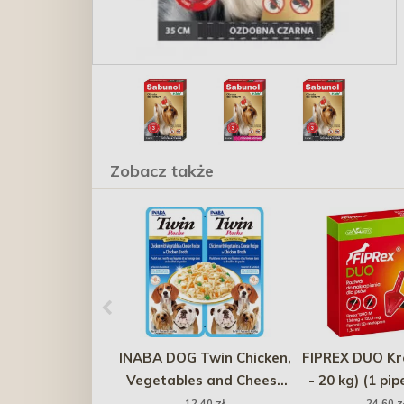
Zobacz także
INABA DOG Twin Chicken,
FIPREX DUO Kr
Vegetables and Cheese
- 20 kg) (1 pip
2x 40g
ml)
12,40 zł
24,60 z