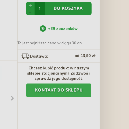
+
DO KOSZYKA
-
+
69
zoozonków
To jest najniższa cena w ciągu 30 dni
od 13,90 zł
Dostawa:
Chcesz kupić produkt w naszym
sklepie stacjonarnym? Zadzwoń i
sprawdź jego dostępność
KONTAKT DO SKLEPU
DOLFOS Dolvit Gland
COMFY Zabawka Snacky
Mini Pies / Kot 60 tabl -
Truskawka 7,5 x 6,5 cm
prawidłowe
43,90 zł
28,40 zł