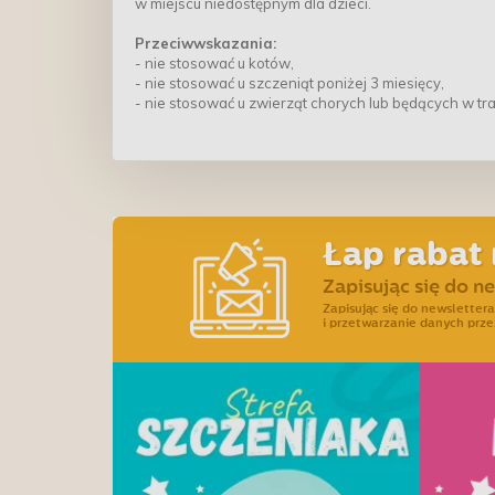
w miejscu niedostępnym dla dzieci.
Przeciwwskazania:
- nie stosować u kotów,
- nie stosować u szczeniąt poniżej 3 miesięcy,
- nie stosować u zwierząt chorych lub będących w tr
Łap rabat 
Zapisując się do n
Zapisując się do newslette
i przetwarzanie danych prze