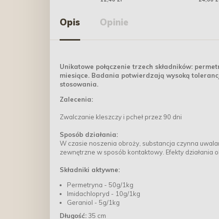
Opis
Opinie
Unikatowe połączenie trzech składników: permetr
miesiące. Badania potwierdzają wysoką tolerancj
stosowania.
Zalecenia:
Zwalczanie kleszczy i pcheł przez 90 dni
Sposób działania:
W czasie noszenia obroży, substancja czynna uwalania
zewnętrzne w sposób kontaktowy. Efekty działania ob
Składniki aktywne:
Permetryna - 50g/1kg
Imidachlopryd - 10g/1kg
Geraniol - 5g/1kg
Długość:
35 cm