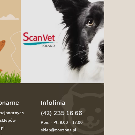
jonarne
Infolinia
(42) 235 16 66
acjonarnych
 sklepów
Pon. - Pt. 9:00 - 17:00
.pl
sklep@zoozone.pl