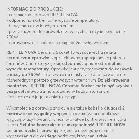
INFORMACJE O PRODUKCIE:
- ceramiczna oprawka REPTILE NOVA,
- odporna na ekstremalnie wysokie temperatury,
- łatwy montaż w każdym terrarium,
- przeznaczona do żarówek grzewczych o mocy maksymalnie
250W,
- oprawka wraz z kablem o długości 2m i włącznikiem,
REPTILE NOVA Ceramic Socket to wysoce wytrzymała
ceramiczna oprawka
, zaprojektowana specjalnie do potrzeb
terrariów. Charakteryzuje się
odpornością na ekstremalnie
wysokie temperatury
. Oprawka jest przystosowana
do żarówek
o mocy do 250W
, co pozwala na elastyczne dopasowanie do
różnorodnych potrzeb grzewczych w terrarium.
Dzięki łatwemu
montażowi, REPTILE NOVA Ceramic Socket może być szybko i
bezproblemowo zainstalowana
w każdym terrarium,
niezależnie od jego rozmiaru czy typu.
W komplecie z oprawką znajduje się także
kabel o długości 2
metrów oraz wygodny włącznik
, co zapewnia dodatkową
wygodę w użytkowaniu i umożliwia łatwe kontrolowanie źródła
ciepła.
Solidna konstrukcja i funkcjonalność REPTILE NOVA
Ceramic Socket
sprawiają, że jest to niezbędny element
wyposażenia dla każdego hodowcy, który ceni
sobie