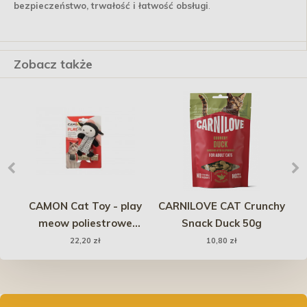
bezpieczeństwo, trwałość i łatwość obsługi
.
Zobacz także
Y
CAMON Cat Toy - play
CARNILOVE CAT Crunchy
meow poliestrowe
Snack Duck 50g
zwierzątka miś/owca
22,20 zł
10,80 zł
szelest + kocimiętka