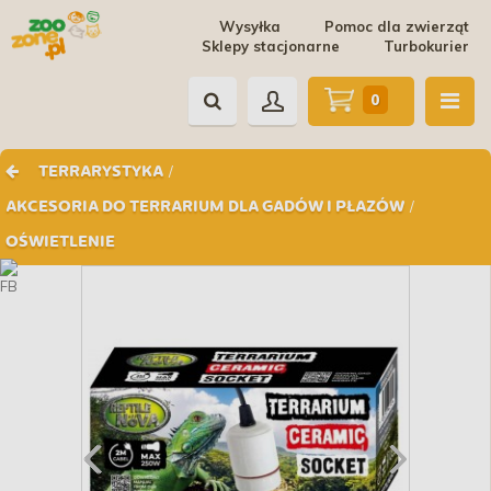
Wysyłka
Pomoc dla zwierząt
Sklepy stacjonarne
Turbokurier
0
/
TERRARYSTYKA
/
AKCESORIA DO TERRARIUM DLA GADÓW I PŁAZÓW
OŚWIETLENIE