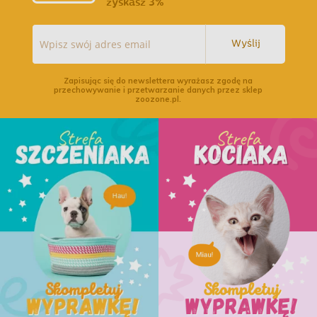
zyskasz 3%
Wyślij
Zapisując się do newslettera wyrażasz zgodę na
przechowywanie i przetwarzanie danych przez sklep
zoozone.pl.