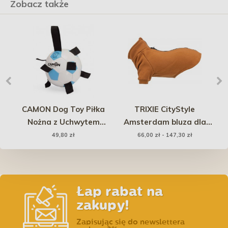
Zobacz także
e
CAMON Dog Toy Piłka
TRIXIE CityStyle
e
Nożna z Uchwytem
Amsterdam bluza dla
G
e
Biało-Błękitna
psa - rdzawy
49,80 zł
66,00 zł - 147,30 zł
 i
min
Łap rabat na
zakupy!
Zapisując się do newslettera