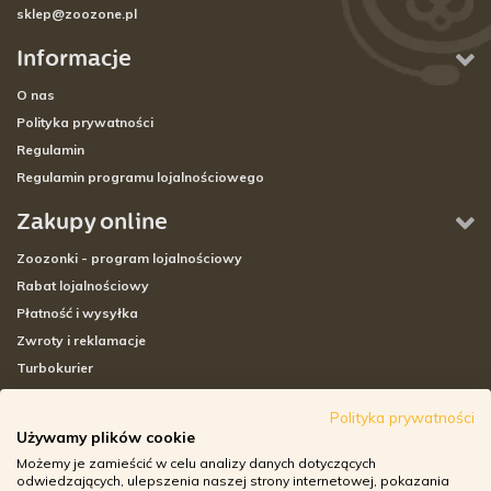
sklep@zoozone.pl
Informacje
O nas
Polityka prywatności
Regulamin
Regulamin programu lojalnościowego
Zakupy online
Zoozonki - program lojalnościowy
Rabat lojalnościowy
Płatność i wysyłka
Zwroty i reklamacje
Turbokurier
Sklepy stacjonarne
Polityka prywatności
Używamy plików cookie
Adresy sklepów stacjonarnych
Możemy je zamieścić w celu analizy danych dotyczących
Godziny otwarcia sklepów
odwiedzających, ulepszenia naszej strony internetowej, pokazania