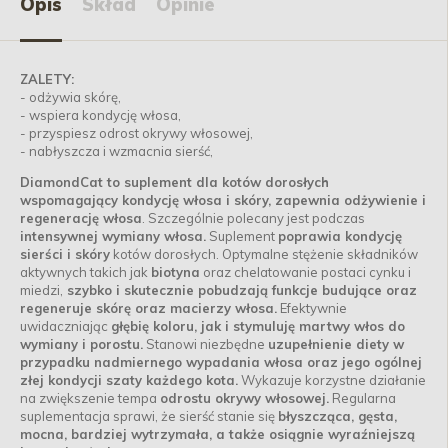
Opis
Skład
Opinie
ZALETY:
- odżywia skórę,
- wspiera kondycję włosa,
- przyspiesz odrost okrywy włosowej,
- nabłyszcza i wzmacnia sierść,
DiamondCat to suplement dla kotów dorosłych
wspomagający kondycję włosa i skóry, zapewnia odżywienie i
regenerację włosa
. Szczególnie polecany jest podczas
intensywnej wymiany włosa.
Suplement
poprawia kondycję
sierści i skóry
kotów dorosłych. Optymalne stężenie składników
aktywnych takich jak
biotyna
oraz chelatowanie postaci cynku i
miedzi,
szybko i skutecznie pobudzają funkcje budujące oraz
regeneruje skórę oraz macierzy włosa.
Efektywnie
uwidaczniając
głębię koloru, jak i stymuluję martwy włos do
wymiany i porostu.
Stanowi niezbędne
uzupełnienie diety w
przypadku nadmiernego wypadania włosa oraz jego ogólnej
złej kondycji szaty każdego kota.
Wykazuje korzystne działanie
na zwiększenie tempa
odrostu okrywy włosowej.
Regularna
suplementacja sprawi, że sierść stanie się
błyszcząca, gęsta,
mocna, bardziej wytrzymała, a także osiągnie wyraźniejszą