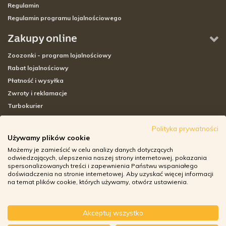
Regulamin
Regulamin programu lojalnościowego
Zakupy online
Zoozonki - program lojalnościowy
Rabat lojalnościowy
Płatność i wysyłka
Zwroty i reklamacje
Turbokurier
Sklepy stacjonarne
Polityka prywatności
Używamy plików cookie
Adresy sklepów stacjonarnych
Możemy je zamieścić w celu analizy danych dotyczących
Godziny otwarcia sklepów
odwiedzających, ulepszenia naszej strony internetowej, pokazania
spersonalizowanych treści i zapewnienia Państwu wspaniałego
Aplikacja zoozone.pl
doświadczenia na stronie internetowej. Aby uzyskać więcej informacji
Zwroty i reklamacje
na temat plików cookie, których używamy, otwórz ustawienia.
Akceptuj wszystko