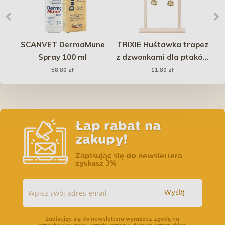
ts
SCANVET DermaMune
TRIXIE Huśtawka trapez
BR
ów
Spray 100 ml
z dzwonkami dla ptaków
Sa
 w
- podwójna
58,80 zł
11,80 zł
a)
Łap rabat na
zakupy!
Zapisując się do newslettera
zyskasz 3%
Wyślij
Zapisując się do newslettera wyrażasz zgodę na