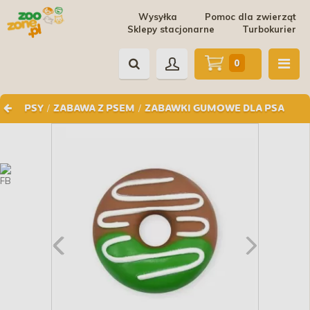
Wysyłka
Pomoc dla zwierząt
Sklepy stacjonarne
Turbokurier
0
/
/
PSY
ZABAWA Z PSEM
ZABAWKI GUMOWE DLA PSA