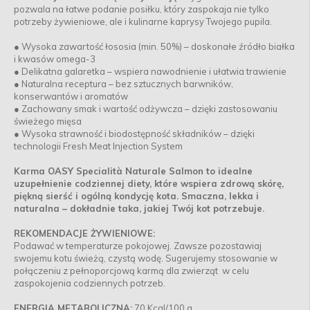
pozwala na łatwe podanie posiłku, który zaspokaja nie tylko
potrzeby żywieniowe, ale i kulinarne kaprysy Twojego pupila.
● Wysoka zawartość łososia (min. 50%) – doskonałe źródło białka
i kwasów omega-3
● Delikatna galaretka – wspiera nawodnienie i ułatwia trawienie
● Naturalna receptura – bez sztucznych barwników,
konserwantów i aromatów
● Zachowany smak i wartość odżywcza – dzięki zastosowaniu
świeżego mięsa
● Wysoka strawność i biodostępność składników – dzięki
technologii Fresh Meat Injection System
Karma OASY Specialità Naturale Salmon to idealne
uzupełnienie codziennej diety, które wspiera zdrową skórę,
piękną sierść i ogólną kondycję kota. Smaczna, lekka i
naturalna – dokładnie taka, jakiej Twój kot potrzebuje.
REKOMENDACJE ŻYWIENIOWE:
Podawać w temperaturze pokojowej. Zawsze pozostawiaj
swojemu kotu świeżą, czystą wodę. Sugerujemy stosowanie w
połączeniu z pełnoporcjową karmą dla zwierząt w celu
zaspokojenia codziennych potrzeb.
ENERGIA METABOLICZNA:
70 Kcal/100 g