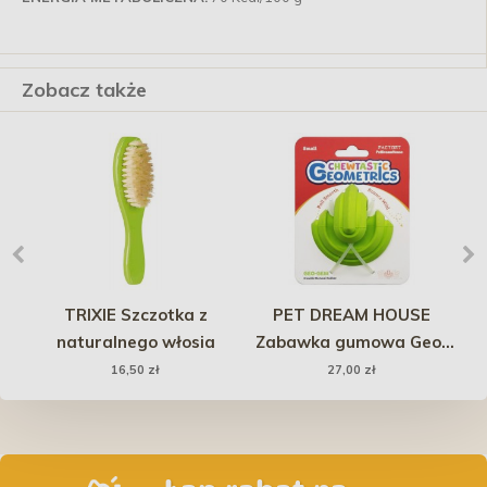
Zobacz także
TRIXIE Szczotka z
PET DREAM HOUSE
naturalnego włosia
Zabawka gumowa Geo-
Ś
Gem - zielona
U
16,50 zł
27,00 zł
ami