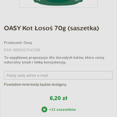
OASY Kot Łosoś 70g (saszetka)
Producent:
Oasy
EAN:
8053017347295
To wyjątkowa propozycja dla dorosłych kotów, które cenią
naturalny smak i lekką konsystencję.
Powiadom mnie kiedy będzie dostępny.
6,20 zł
+
11
zoozonków