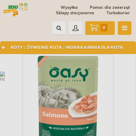
Wysyłka
Pomoc dla zwierząt
Sklepy stacjonarne
Turbokurier
0
/
/
KOTY
ŻYWIENIE KOTA
MOKRA KARMA DLA KOTA