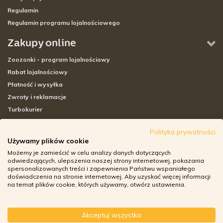
Regulamin
Regulamin programu lojalnościowego
Zakupy online
Zoozonki - program lojalnościowy
Rabat lojalnościowy
Płatność i wysyłka
Zwroty i reklamacje
Turbokurier
Sklepy stacjonarne
Polityka prywatności
Używamy plików cookie
Adresy sklepów stacjonarnych
Możemy je zamieścić w celu analizy danych dotyczących
Godziny otwarcia sklepów
odwiedzających, ulepszenia naszej strony internetowej, pokazania
spersonalizowanych treści i zapewnienia Państwu wspaniałego
Aplikacja zoozone.pl
doświadczenia na stronie internetowej. Aby uzyskać więcej informacji
Zwroty i reklamacje
na temat plików cookie, których używamy, otwórz ustawienia.
Akceptuj wszystko