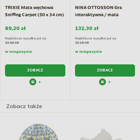
TRIXIE Mata węchowa
NINA OTTOSSON Gra
Sniffing Carpet (50 x 34 cm)
interaktywna / mata
węchowa...
89,20 zł
132,30 zł
Najbliższa wysyłka już za
Najbliższa wysyłka już za
23:19:38
23:19:38
w magazynie
w magazynie
ZOBACZ
ZOBACZ
+
+
Zobacz także