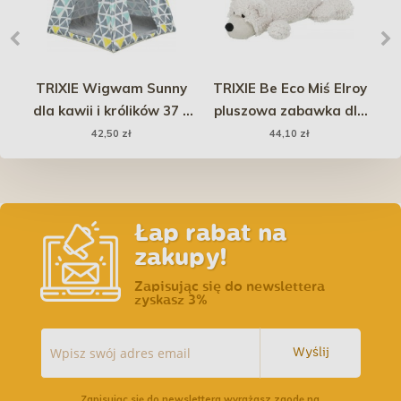
o-
TRIXIE Wigwam Sunny
TRIXIE Be Eco Miś Elroy
P
dla kawii i królików 37 x
pluszowa zabawka dla
pr
35 x 37 cm -
psa 42 cm
42,50 zł
44,10 zł
wielokolorowe/szare
Łap rabat na
zakupy!
Zapisując się do newslettera
zyskasz 3%
Wyślij
Zapisując się do newslettera wyrażasz zgodę na