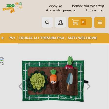
Wysyłka
Pomoc dla zwierząt
Sklepy stacjonarne
Turbokurier
0
/
/
PSY
EDUKACJA I TRESURA PSA
MATY WĘCHOWE