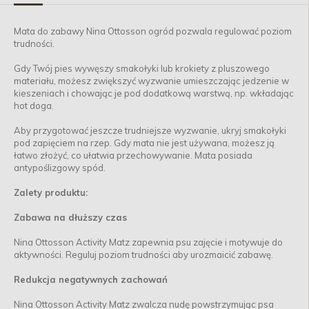
Mata do zabawy Nina Ottosson ogród pozwala regulować poziom
trudności.
Gdy Twój pies wywęszy smakołyki lub krokiety z pluszowego
materiału, możesz zwiększyć wyzwanie umieszczając jedzenie w
kieszeniach i chowając je pod dodatkową warstwą, np. wkładając
hot doga.
Aby przygotować jeszcze trudniejsze wyzwanie, ukryj smakołyki
pod zapięciem na rzep. Gdy mata nie jest używana, możesz ją
łatwo złożyć, co ułatwia przechowywanie. Mata posiada
antypoślizgowy spód.
Zalety produktu:
Zabawa na dłuższy czas
Nina Ottosson Activity Matz zapewnia psu zajęcie i motywuje do
aktywności. Reguluj poziom trudności aby urozmaicić zabawę.
Redukcja negatywnych zachowań
Nina Ottosson Activity Matz zwalcza nudę powstrzymując psa