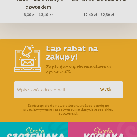
dzwonkiem
d
8,30 zł - 13,10 zł
17,40 zł - 82,30 zł
Łap rabat na
zakupy!
Zapisując się do newslettera
zyskasz 3%
Wyślij
Zapisując się do newslettera wyrażasz zgodę na
przechowywanie i przetwarzanie danych przez sklep
zoozone.pl.