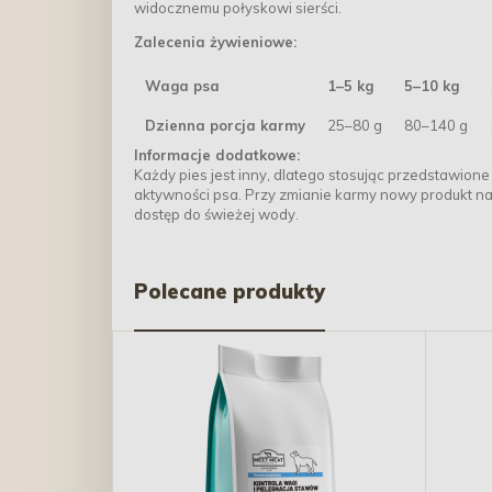
widocznemu połyskowi sierści.
Zalecenia żywieniowe:
Waga psa
1–5 kg
5–10 kg
Dzienna porcja karmy
25–80 g
80–140 g
Informacje dodatkowe:
Każdy pies jest inny, dlatego stosując przedstawion
aktywności psa. Przy zmianie karmy nowy produkt n
dostęp do świeżej wody.
Polecane produkty