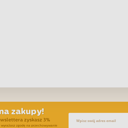
na zakupy!
ewslettera zyskasz 3%
ra wyrażasz zgodę na przechowywanie