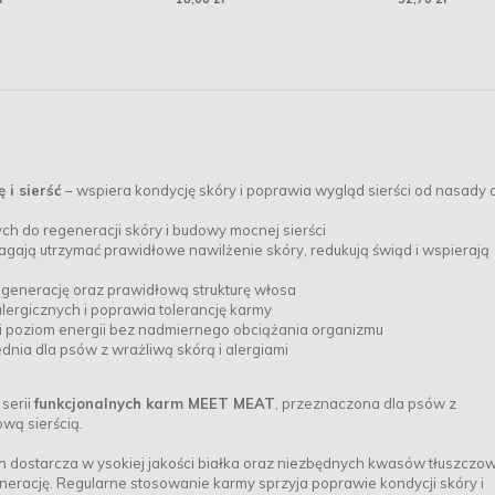
 i sierść
– wspiera kondycję skóry i poprawia wygląd sierści od nasady 
 do regeneracji skóry i budowy mocnej sierści
gają utrzymać prawidłowe nawilżenie skóry, redukują świąd i wspierają
regenerację oraz prawidłową strukturę włosa
alergicznych i poprawia tolerancję karmy
 poziom energii bez nadmiernego obciążania organizmu
nia dla psów z wrażliwą skórą i alergiami
 serii
funkcjonalnych karm MEET MEAT
, przeznaczona dla psów z
wą sierścią.
h dostarcza w ysokiej jakości białka oraz niezbędnych kwasów tłuszczo
enerację. Regularne stosowanie karmy sprzyja poprawie kondycji skóry i