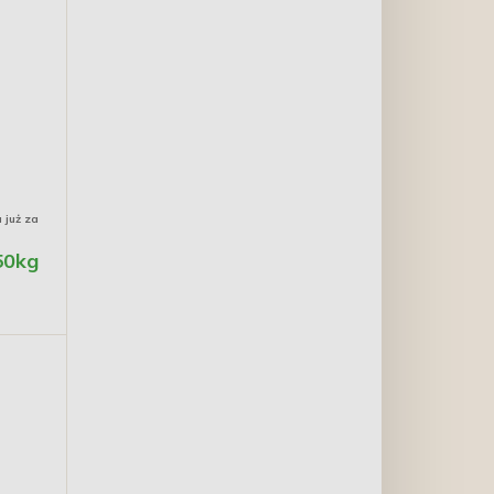
 już za
50kg