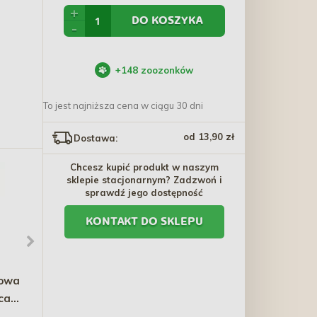
+
DO KOSZYKA
-
+
148
zoozonków
To jest najniższa cena w ciągu 30 dni
od 13,90 zł
Dostawa:
Chcesz kupić produkt w naszym
sklepie stacjonarnym? Zadzwoń i
sprawdź jego dostępność
KONTAKT DO SKLEPU
owa
WAUDOG Nylon smycz
CATIT Tor Play'n Scratch
ca
nylonowa, wzór NASA21
z trawą - zielony
27,10 zł - 35,20 zł
79,90 zł