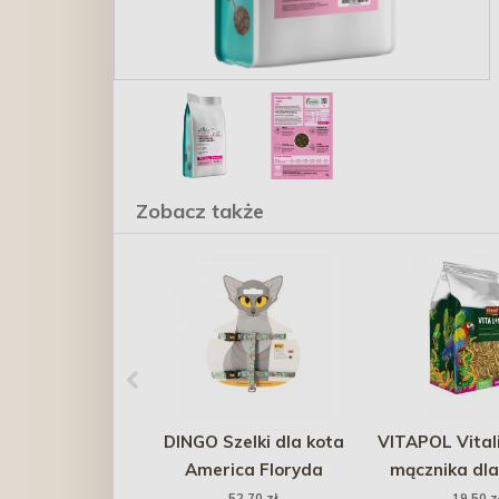
Zobacz także
DINGO Szelki dla kota
VITAPOL Vital
America Floryda
mącznika dla
ptaków egzoty
52,70 zł
19,50 z