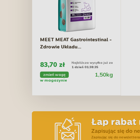
MEET MEAT Gastrointestinal -
Zdrowie Układu...
83,70 zł
Najbliższa wysyłka już za
1 dzień 01:38:34
1,50kg
zmień wagę
w magazynie
Łap rabat 
Zapisując się do n
Zapisując się do newslette