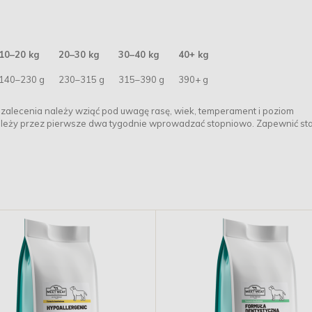
10–20 kg
20–30 kg
30–40 kg
40+ kg
140–230 g
230–315 g
315–390 g
390+ g
e zalecenia należy wziąć pod uwagę rasę, wiek, temperament i poziom
ależy przez pierwsze dwa tygodnie wprowadzać stopniowo. Zapewnić sta