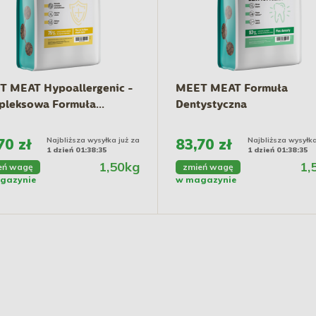
 MEAT Hypoallergenic -
MEET MEAT Formuła
leksowa Formuła...
Dentystyczna
70 zł
Najbliższa wysyłka już za
83,70 zł
Najbliższa wysyłka
1 dzień 01:38:34
1 dzień 01:38:34
1,50kg
1,
eń wagę
zmień wagę
gazynie
w magazynie