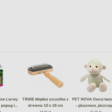
ine Larwy
TRIXIE Miękka szczotka z
PET NOVA Owca beż
 papug i
drewna 10 x 18 cm
- pluszowa, piszczą
cznych 80
32cm
ł
18,00 zł
32,70 zł