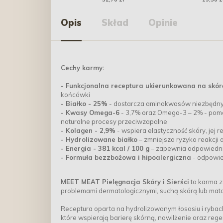
g
Opis
Skład
Opinie
Cechy karmy:
- Funkcjonalna receptura ukierunkowana na skórę
końcówki
- Białko - 25%
- dostarcza aminokwasów niezbędnych
- Kwasy Omega-6
- 3,7% oraz Omega-3 – 2% - poma
naturalne procesy przeciwzapalne
- Kolagen - 2,9%
- wspiera elastyczność skóry, jej 
- Hydrolizowane białko
– zmniejsza ryzyko reakcji 
- Energia - 381 kcal / 100 g
– zapewnia odpowiedni
- Formuła bezzbożowa i hipoalergiczna
- odpowied
MEET MEAT Pielęgnacja Skóry i Sierści
to karma z
problemami dermatologicznymi, suchą skórą lub mato
Receptura oparta na hydrolizowanym łososiu i rybac
które wspierają barierę skórną, nawilżenie oraz reg