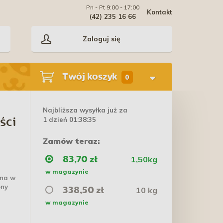
Pn - Pt 9:00 - 17:00
Kontakt
(42) 235 16 66
Zaloguj się
Twój koszyk
0
Najbliższa wysyłka już za
1 dzień 01:38:34
ści
Zamów teraz:
1,50kg
83,70 zł
w magazynie
ana w
ony
10 kg
338,50 zł
w magazynie