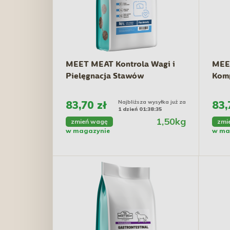
MEET MEAT Kontrola Wagi i
MEET
Pielęgnacja Stawów
Komp
83,70 zł
Najbliższa wysyłka już za
83,
1 dzień 01:38:34
1,50kg
zmień wagę
zmi
w magazynie
w ma