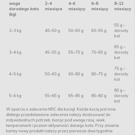
waga
2–4
4–6
6–8
8–12
dorosłego kota
miesiące
miesięcy
miesięcy
miesięcy
(kg)
55 g –
2–3 kg
40–50 g
50–60 g
60–55 g
dorosły
kot
65 g –
3–4 kg
45–55 g
55–70 g
70–65 g
dorosły
kot
75 g –
4–5 kg
50–60 g
60–80 g
80–75 g
dorosły
kot
80 g –
5–6 kg
55–65 g
65–85 g
85–80 g
dorosły
kot
W oparciu o zalecenia NRC dla kociąt. Każde kocię jest inne,
dlatego przedstawione zalecenia należy dostosować do
indywidualnych potrzeb, biorąc pod uwagę rasę, wiek,
temperament i poziom aktywności danego kota. Przy zmianie
karmy nowy produkt należy przez pierwsze dwa tygodnie