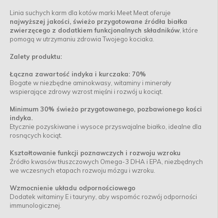
Linia suchych karm dla kotów marki Meet Meat oferuje
najwyższej jakości, świeżo przygotowane źródła białka
zwierzęcego z dodatkiem funkcjonalnych składników
, które
pomogą w utrzymaniu zdrowia Twojego kociaka.
Zalety produktu:
Łączna zawartość indyka i kurczaka: 70%
Bogate w niezbędne aminokwasy, witaminy i minerały
wspierające zdrowy wzrost mięśni i rozwój u kociąt.
Minimum 30% świeżo przygotowanego, pozbawionego kości
indyka.
Etycznie pozyskiwane i wysoce przyswajalne białko, idealne dla
rosnących kociąt.
Kształtowanie funkcji poznawczych i rozwoju wzroku
Źródło kwasów tłuszczowych Omega-3 DHA i EPA, niezbędnych
we wczesnych etapach rozwoju mózgu i wzroku.
Wzmocnienie układu odpornościowego
Dodatek witaminy E i tauryny, aby wspomóc rozwój odporności
immunologicznej.