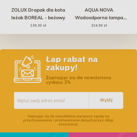
ka
ZOLUX Drapak dla kota
AQUA NOVA
P
leżak BOREAL - beżowy
Wodoodporna lampa
LED 3x 1W, 12V, szkiełka
139,30 zł
214,90 zł
kolorowe
Łap rabat na
zakupy!
Zapisując się do newslettera
zyskasz 3%
Wyślij
Zapisując się do newslettera wyrażasz zgodę na
przechowywanie i przetwarzanie danych przez sklep
zoozone.pl.