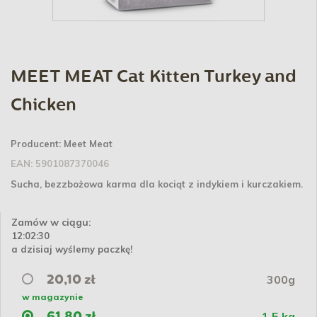
MEET MEAT Cat Kitten Turkey and
Chicken
Producent:
Meet Meat
EAN:
5901087370046
Sucha, bezzbożowa karma dla kociąt z indykiem i kurczakiem.
Zamów w ciągu:
12:02:29
a dzisiaj wyślemy paczkę!
300g
20,10 zł
w magazynie
1,5 kg
61,80 zł