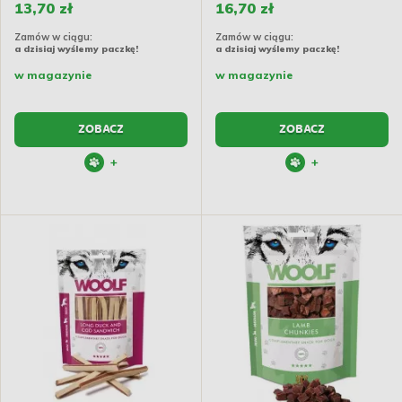
13,70 zł
16,70 zł
Zamów w ciągu:
Zamów w ciągu:
a dzisiaj wyślemy paczkę!
a dzisiaj wyślemy paczkę!
w magazynie
w magazynie
ZOBACZ
ZOBACZ
+
+