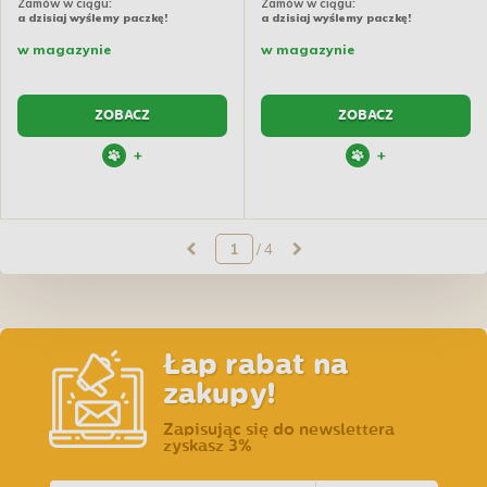
Zamów w ciągu:
Zamów w ciągu:
a dzisiaj wyślemy paczkę!
a dzisiaj wyślemy paczkę!
w magazynie
w magazynie
ZOBACZ
ZOBACZ
+
+
/ 4
Łap rabat na
zakupy!
Zapisując się do newslettera
zyskasz 3%