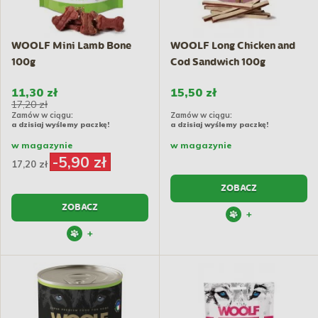
WOOLF Mini Lamb Bone
WOOLF Long Chicken and
100g
Cod Sandwich 100g
11,30 zł
15,50 zł
17,20 zł
Zamów w ciągu:
Zamów w ciągu:
a dzisiaj wyślemy paczkę!
a dzisiaj wyślemy paczkę!
w magazynie
w magazynie
-5,90 zł
17,20 zł
ZOBACZ
ZOBACZ
+
+