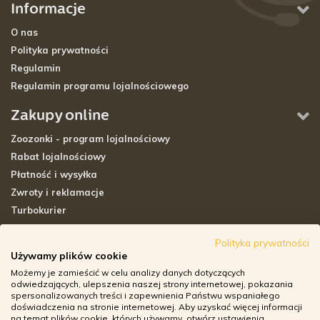
Informacje
O nas
Polityka prywatności
Regulamin
Regulamin programu lojalnościowego
Zakupy online
Zoozonki - program lojalnościowy
Rabat lojalnościowy
Płatność i wysyłka
Zwroty i reklamacje
Turbokurier
Sklepy stacjonarne
Polityka prywatności
Używamy plików cookie
Adresy sklepów stacjonarnych
Możemy je zamieścić w celu analizy danych dotyczących
Godziny otwarcia sklepów
odwiedzających, ulepszenia naszej strony internetowej, pokazania
spersonalizowanych treści i zapewnienia Państwu wspaniałego
Aplikacja zoozone.pl
doświadczenia na stronie internetowej. Aby uzyskać więcej informacji
Zwroty i reklamacje
na temat plików cookie, których używamy, otwórz ustawienia.