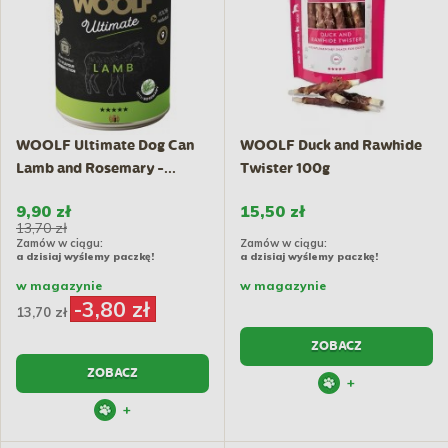
WOOLF Ultimate Dog Can
WOOLF Duck and Rawhide
Lamb and Rosemary -...
Twister 100g
9,90 zł
15,50 zł
13,70 zł
Zamów w ciągu:
Zamów w ciągu:
a dzisiaj wyślemy paczkę!
a dzisiaj wyślemy paczkę!
w magazynie
w magazynie
-3,80 zł
13,70 zł
ZOBACZ
ZOBACZ
+
+