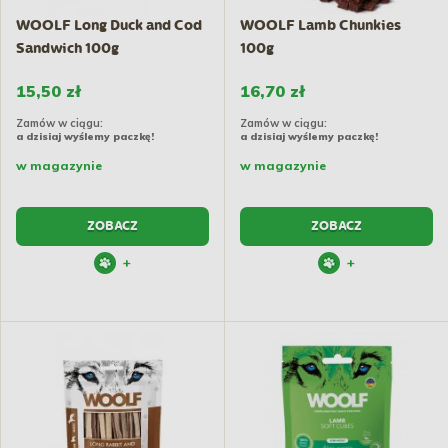
WOOLF Long Duck and Cod
WOOLF Lamb Chunkies
Sandwich 100g
100g
15,50 zł
16,70 zł
Zamów w ciągu:
Zamów w ciągu:
a dzisiaj wyślemy paczkę!
a dzisiaj wyślemy paczkę!
w magazynie
w magazynie
ZOBACZ
ZOBACZ
+
+