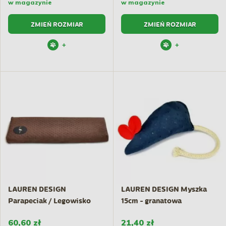
w magazynie
w magazynie
ZMIEŃ ROZMIAR
ZMIEŃ ROZMIAR
+
+
LAUREN DESIGN
LAUREN DESIGN Myszka
Parapeciak / Legowisko
15cm - granatowa
CLEO 50 x...
(pikowana)
60,60 zł
21,40 zł