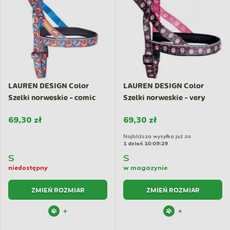
LAUREN DESIGN Color
LAUREN DESIGN Color
Szelki norweskie - comic
Szelki norweskie - very
book
scary
69,30 zł
69,30 zł
Najbliższa wysyłka już za
1 dzień 10:09:29
S
S
niedostępny
w magazynie
ZMIEŃ ROZMIAR
ZMIEŃ ROZMIAR
+
+