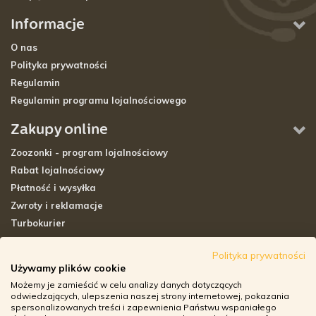
Informacje
O nas
Polityka prywatności
Regulamin
Regulamin programu lojalnościowego
Zakupy online
Zoozonki - program lojalnościowy
Rabat lojalnościowy
Płatność i wysyłka
Zwroty i reklamacje
Turbokurier
Sklepy stacjonarne
Polityka prywatności
Używamy plików cookie
Adresy sklepów stacjonarnych
Możemy je zamieścić w celu analizy danych dotyczących
Godziny otwarcia sklepów
odwiedzających, ulepszenia naszej strony internetowej, pokazania
spersonalizowanych treści i zapewnienia Państwu wspaniałego
Aplikacja zoozone.pl