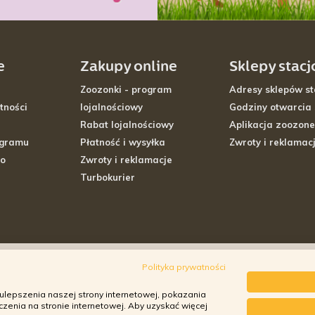
e
Zakupy online
Sklepy stac
Zoozonki - program
Adresy sklepów st
tności
lojalnościowy
Godziny otwarcia
Rabat lojalnościowy
Aplikacja zoozone
ogramu
Płatność i wysyłka
Zwroty i reklamac
go
Zwroty i reklamacje
Turbokurier
Polityka prywatności
ulepszenia naszej strony internetowej, pokazania
enia na stronie internetowej. Aby uzyskać więcej