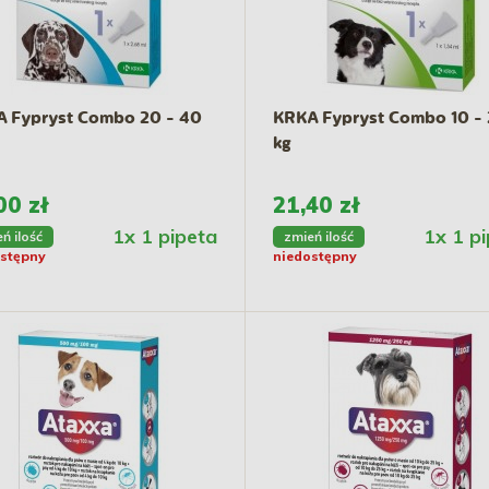
 Fypryst Combo 20 - 40
KRKA Fypryst Combo 10 -
kg
00 zł
21,40 zł
1x 1 pipeta
1x 1 p
ń ilość
zmień ilość
stępny
niedostępny