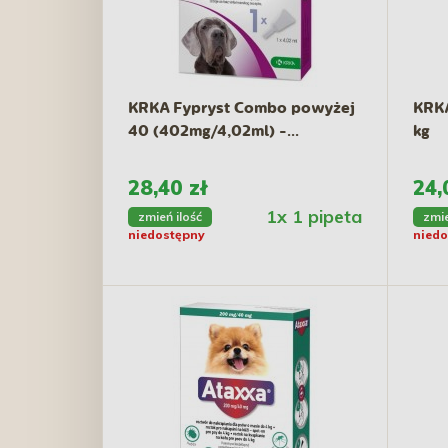
KRKA Fypryst Combo powyżej
KRKA
40 (402mg/4,02ml) -...
kg
28,40 zł
24,
1x 1 pipeta
zmień ilość
zmie
niedostępny
niedo