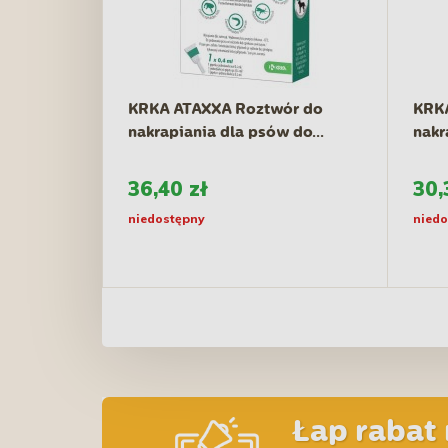
KRKA ATAXXA Roztwór do
KRK
nakrapiania dla psów do...
nakr
36,40 zł
30,
niedostępny
niedo
Łap rabat 