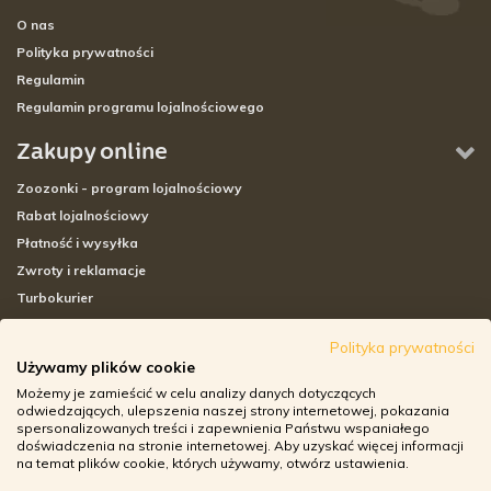
O nas
Polityka prywatności
Regulamin
Regulamin programu lojalnościowego
Zakupy online
Zoozonki - program lojalnościowy
Rabat lojalnościowy
Płatność i wysyłka
Zwroty i reklamacje
Turbokurier
Sklepy stacjonarne
Polityka prywatności
Używamy plików cookie
Adresy sklepów stacjonarnych
Możemy je zamieścić w celu analizy danych dotyczących
Godziny otwarcia sklepów
odwiedzających, ulepszenia naszej strony internetowej, pokazania
spersonalizowanych treści i zapewnienia Państwu wspaniałego
Aplikacja zoozone.pl
doświadczenia na stronie internetowej. Aby uzyskać więcej informacji
Zwroty i reklamacje
na temat plików cookie, których używamy, otwórz ustawienia.