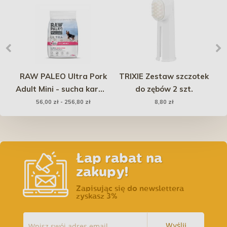
o
RAW PALEO Ultra Pork
TRIXIE Zestaw szczotek
A
ce
Adult Mini - sucha karma
do zębów 2 szt.
ch
z wieprzowiną dla psów
56,00 zł - 256,80 zł
8,80 zł
ów
dorosłych ras małych
Łap rabat na
zakupy!
Zapisując się do newslettera
zyskasz 3%
Wyślij