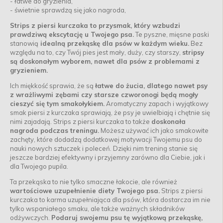
- łatwe do gryzienia,
- świetnie sprawdzą się jako nagroda,
Strips z piersi kurczaka to przysmak, który wzbudzi
prawdziwą ekscytację u Twojego psa.
Te pyszne, mięsne paski
stanowią
idealną przekąskę dla psów w każdym wieku.
Bez
względu na to, czy Twój pies jest mały, duży, czy starszy,
stripsy
są doskonałym wyborem, nawet dla psów z problemami z
gryzieniem.
Ich miękkość sprawia, że są
łatwe do żucia, dlatego nawet psy
z wrażliwymi zębami czy starsze czworonogi będą mogły
cieszyć się tym smakołykiem.
Aromatyczny zapach i wyjątkowy
smak piersi z kurczaka sprawiają, że psy je uwielbiają i chętnie się
nimi zajadają. Strips z piersi kurczaka to także
doskonała
nagroda podczas treningu.
Możesz używać ich jako smakowite
zachęty, które dodadzą dodatkowej motywacji Twojemu psu do
nauki nowych sztuczek i poleceń. Dzięki nim trening stanie się
jeszcze bardziej efektywny i przyjemny zarówno dla Ciebie, jak i
dla Twojego pupila.
Ta przekąska to nie tylko smaczne łakocie, ale również
wartościowe uzupełnienie diety Twojego psa.
Strips z piersi
kurczaka to karma uzupełniająca dla psów, która dostarcza im nie
tylko wspaniałego smaku, ale także ważnych składników
odżywczych.
Podaruj swojemu psu tę wyjątkową przekąskę,