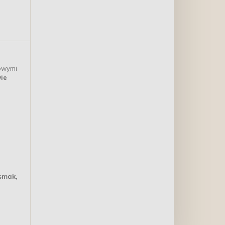
iowymi
wie
smak,