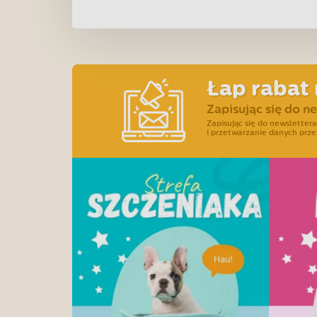
Łap rabat 
Zapisując się do n
Zapisując się do newslette
i przetwarzanie danych prze