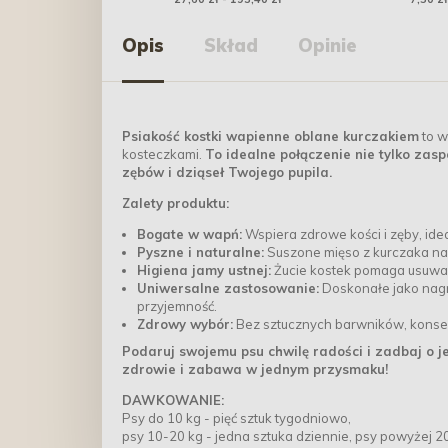
Opis
Skład
Opinie
Psiakość kostki wapienne oblane kurczakiem
to w
kosteczkami.
To idealne połączenie nie tylko zasp
zębów i dziąseł Twojego pupila.
Zalety produktu:
Bogate w wapń:
Wspiera zdrowe kości i zęby, id
Pyszne i naturalne:
Suszone mięso z kurczaka na
Higiena jamy ustnej:
Żucie kostek pomaga usuwać
Uniwersalne zastosowanie:
Doskonałe jako nagr
przyjemność.
Zdrowy wybór:
Bez sztucznych barwników, konse
Podaruj swojemu psu chwilę radości i zadbaj o 
zdrowie i zabawa w jednym przysmaku!
DAWKOWANIE:
Psy do 10 kg - pięć sztuk tygodniowo,
psy 10-20 kg - jedna sztuka dziennie, psy powyżej 20