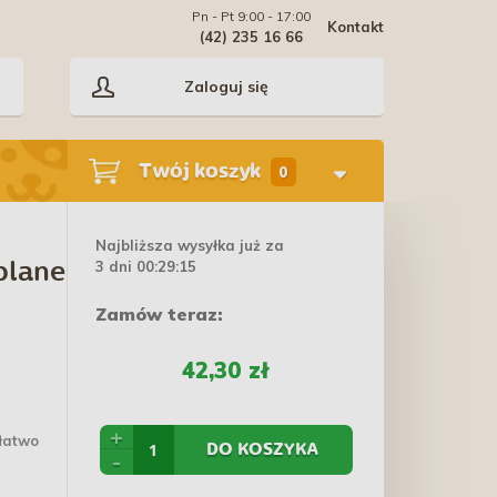
Pn - Pt 9:00 - 17:00
Kontakt
(42) 235 16 66
Zaloguj się
Twój koszyk
0
Najbliższa wysyłka już za
3 dni 00:29:14
blane
Zamów teraz:
42,30 zł
+
 łatwo
DO KOSZYKA
-