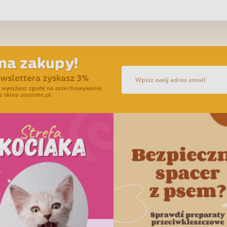
na zakupy!
ewslettera zyskasz 3%
ra wyrażasz zgodę na przechowywanie
z sklep zoozone.pl.