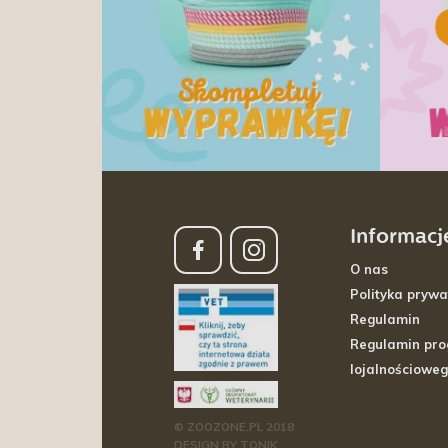
Informacj
O nas
Polityka prywa
Regulamin
Regulamin pr
lojalnościowe
© ZOOZONE.PL 2018
DESIGN BY TONIK