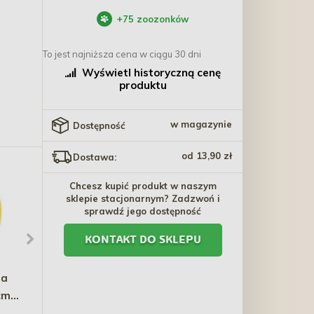
+
75
zoozonków
To jest najniższa cena w ciągu 30 dni
Wyświetl historyczną cenę
produktu
w magazynie
Dostępność
od 13,90 zł
Dostawa:
Chcesz kupić produkt w naszym
sklepie stacjonarnym? Zadzwoń i
sprawdź jego dostępność
KONTAKT DO SKLEPU
ta
AMIPLAY Obroża
OASY Monoprotein Adult
cm /
regulowana BeHappy -
M/L Królik - 10kg
Banana
37,79 zł - 48,29 zł
193,90 zł