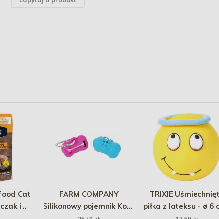
Zapytaj o produkt
ood Cat
FARM COMPANY
TRIXIE Uśmiechnię
czak i
Silikonowy pojemnik Kość
piłka z lateksu - ø 6 
osole 85g
na woreczki na psie
1szt.
25,40 zł
12,50 zł