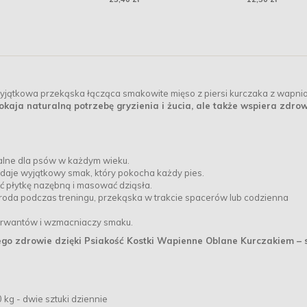
odchody + 15 woreczków
yjątkowa przekąska łącząca smakowite mięso z piersi kurczaka z wapn
okaja naturalną potrzebę gryzienia i żucia, ale także wspiera zdro
ealne dla psów w każdym wieku.
daje wyjątkowy smak, który pokocha każdy pies.
 płytkę nazębną i masować dziąsła.
oda podczas treningu, przekąska w trakcie spacerów lub codzienna
rwantów i wzmacniaczy smaku.
jego zdrowie dzięki Psiakość Kostki Wapienne Oblane Kurczakiem – 
 kg - dwie sztuki dziennie