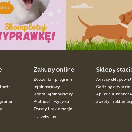
e
Zakupy online
Sklepy stac
Zoozonki - program
Adresy sklepów st
tności
lojalnościowy
Godziny otwarcia
Rabat lojalnościowy
Aplikacja zoozone
ogramu
Płatność i wysyłka
Zwroty i reklamac
go
Zwroty i reklamacje
Turbokurier