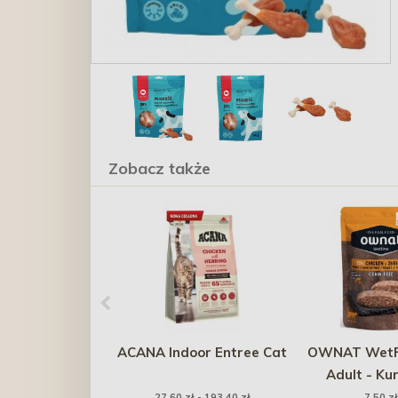
Zobacz także
ACANA Indoor Entree Cat
OWNAT WetF
Adult - Kur
Krewetki w R
27,60 zł - 193,40 zł
7,50 zł