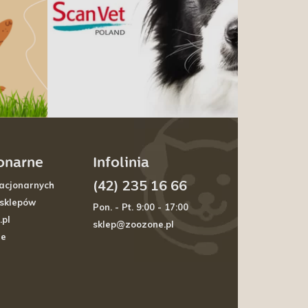
jonarne
Infolinia
(42) 235 16 66
acjonarnych
 sklepów
Pon. - Pt. 9:00 - 17:00
.pl
sklep@zoozone.pl
je