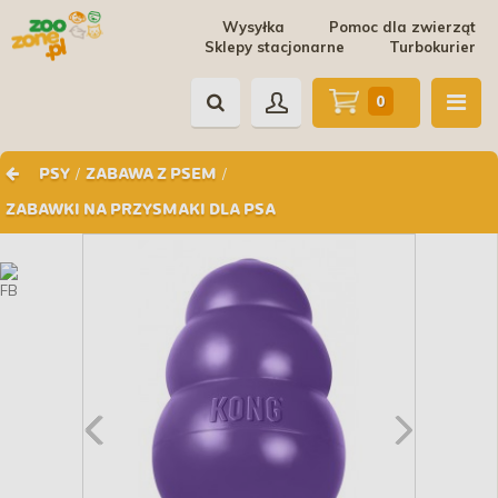
Wysyłka
Pomoc dla zwierząt
Sklepy stacjonarne
Turbokurier
0
/
/
PSY
ZABAWA Z PSEM
ZABAWKI NA PRZYSMAKI DLA PSA