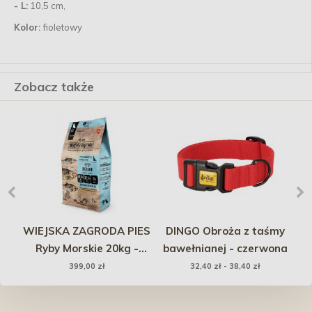
- L:
10,5 cm,
Kolor:
fioletowy
Zobacz także
ck
WIEJSKA ZAGRODA PIES
DINGO Obroża z taśmy
W
ice
Ryby Morskie 20kg -
bawełnianej - czerwona
R
zką
rozmiar chrupek S
399,00 zł
32,40 zł - 38,40 zł
PROMO Krótki termin