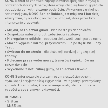
KONG Senior
to zabawka zaprojektowana specjalnie z myślą o
potrzebach starszych psów, które wciąż chcą się bawić i gryźć, ale
potrzebują
delikatniejszego podejścia
. Wykonana z unikalnej,
naturalnej gumy
KONG Senior Rubber
,
jest
miększa i bardziej
elastyczna
, by nie obciążać zębów i dziąseł, które przez lata
intensywnie pracowały.
•
Miękka, bezpieczna guma
– idealna dla psich seniorów
•
Zaspokaja naturalną potrzebę żucia i zabawy
•
Nieregularne odbicie
– pobudza ciekawość i zachęca do ruchu
•
Można wypełnić karmą, przysmakami lub pastą KONG Easy
Treat
•
Świetna do mrożenia
– dla dłuższej i bardziej angażującej
zabawy
•
Polecana przez weterynarzy, trenerów i opiekunów na
całym świecie
•
Wykonana z naturalnej gumy, bezpieczna i trwała
KONG Senior
pozwala starszym psom cieszyć się ruchem,
stymulacją i przyjemnością z gryzienia – w łagodny i przemyślany
sposób.
To zabawka, która szanuje wiek, ale nie odbiera
radości z codziennych aktywności.
ROZMIARY:
- S:
8 cm,
-
M:
8,5 cm,