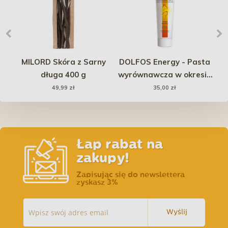
MILORD Skóra z Sarny
DOLFOS Energy - Pasta
 -
długa 400 g
wyrównawcza w okresie
Za
mak
rekonwalescencji 100g
7
49,99 zł
35,00 zł
PROMO Krótki termin
Łap rabat na
zakupy!
Zapisując się do newslettera
zyskasz 3%
Wyślij