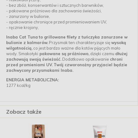
- bez zbóż, konserwantów i sztucznych barwników,
- pakowane próżniowo dla zachowania świeżości,
- zanurzony w bulionie,
- opakowanie chroniące przed promieniowaniem UV,
- ręcznie krojony,
Inaba Cat Tuna
to grillowane filety z tuńczyka zanurzone w
bulionie z kalmarów.
Przysmak ten charakteryzuje się
wysoką
wilgotnością,
co jest bardzo ważne dla kotów pijących mało
wody. Smakołyki
pakowane są próżniowo,
dzięki czemu
dłużej
zachowują swoją świeżość.
Dodatkowo opakowanie
chroni
przed promieniami UV.
Twój czworonożny przyjaciel będzie
zachwycony przysmakami Inaba.
ENERGIA METABOLICZNA:
1277 kcal/kg
Zobacz także