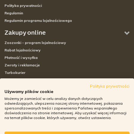
Polityka prywatności
Regulamin
Regulamin programu lojalnościowego
Zakupy online
Zoozonki - program lojalnościowy
Rabat lojalnościowy
Płatność i wysyłka
Zwroty i reklamacje
Turbokurier
Sklepy stacjonarne
Polityka prywatności
Używamy plików cookie
Adresy sklepów stacjonarnych
Możemy je zamieścić w celu analizy danych dotyczących
Godziny otwarcia sklepów
odwiedzających, ulepszenia naszej strony internetowej, pokazania
spersonalizowanych treści i zapewnienia Państwu wspaniałego
Aplikacja zoozone.pl
doświadczenia na stronie internetowej. Aby uzyskać więcej informacji
Zwroty i reklamacje
na temat plików cookie, których używamy, otwórz ustawienia.