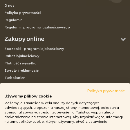
O nas
Polityka prywatności
Regulamin
Regulamin programu lojalnościowego
Zakupy online
Zoozonki - program lojalnościowy
Rabat lojalnościowy
Płatność i wysyłka
Zwroty i reklamacje
Turbokurier
Sklepy stacjonarne
Polityka prywatności
Używamy plików cookie
Adresy sklepów stacjonarnych
Możemy je zamieścić w celu analizy danych dotyczących
Godziny otwarcia sklepów
odwiedzających, ulepszenia naszej strony internetowej, pokazania
spersonalizowanych treści i zapewnienia Państwu wspaniałego
Aplikacja zoozone.pl
doświadczenia na stronie internetowej. Aby uzyskać więcej informacji
Zwroty i reklamacje
na temat plików cookie, których używamy, otwórz ustawienia.