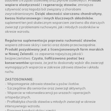
budowie chrząstki stawowej oraz płynów stawowych.
Produkt
wspiera elastyczność i regenerację stawów
, zmniejsza
sztywność oraz łagodzi ból związany z chorobami
zwyrodnieniowymi.
Dzięki obecności siarczanu chondroityny,
kwasu hialuronowego i innych kluczowych składników
,
suplement ten jest skutecznym wsparciem zarówno dla starszych
zwierząt z problemami ruchowymi, jak i młodych osobników w
okresie wzrostu.
Regularna suplementacja poprawia ruchomość stawów
,
wspiera zdrowie skóry i sierści oraz działa przeciwzapalnie.
Produkt pozyskiwany jest z licencjonowanych farm morskich
w Nowej Zelandii
, co zapewnia najwyższą jakość i
bezpieczeństwo.
Czysta, liofilizowana postać bez
konserwantów
sprawia, że jest to doskonały wybór dla zwierząt
wymagających wsparcia w zakresie zdrowia stawów i układu
ruchu.
ZASTOSOWANIE:
- Wspomaganie zdrowia stawów u psów i kotów.
- Szczególnie dla seniorów oraz zwierząt aktywnych.
- Wsparcie w rekonwalescencji po urazach i operacjach
ortopedycznych,
- Profilaktyka chorób stawów u młodych zwierząt w okresie
intensywnego wzrostu.
- Poprawa kondycji skóry i sierści.