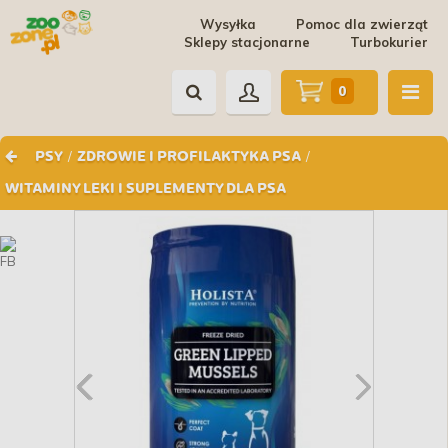
Wysyłka
Pomoc dla zwierząt
Sklepy stacjonarne
Turbokurier
0
/
/
PSY
ZDROWIE I PROFILAKTYKA PSA
WITAMINY LEKI I SUPLEMENTY DLA PSA