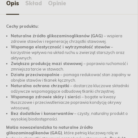
Opis
Skład
Opinie
Cechy produktu:
Naturalne źródło glikozaminoglikanów (GAG)
– wspiera
zdrowie stawów i regenerację chrząstki stawowej.
Wspomaga elastyczność i wytrzymałość stawów
–
korzystnie wpływa na układ ruchu u zwierząt starszych oraz
aktywnych.
Zwiększa produkcję mazi stawowej
– poprawia ruchomość i
zmniejsza tarcie w stawach.
Działa przeciwzapalnie
– pomaga redukować stan zapalny w
obrębie stawów i tkanek łącznych.
Naturalna ochrona chrząstki
– dostarcza kluczowe składniki
odżywcze wspomagające odbudowę tkanki chrzęstnej.
Wspomaga zdrowie skóry i sierści
– bogate w kwasy
tłuszczowe i przeciwutleniacze poprawia kondycję okrywy
włosowej.
Bez dodatków i konserwantów
– czysty, naturalny produkt o
wysokiej biodostępności.
Małża nowozelandzka to naturalne źródło
glikozaminoglikanów (GAG)
, które pełnią kluczową rolę w