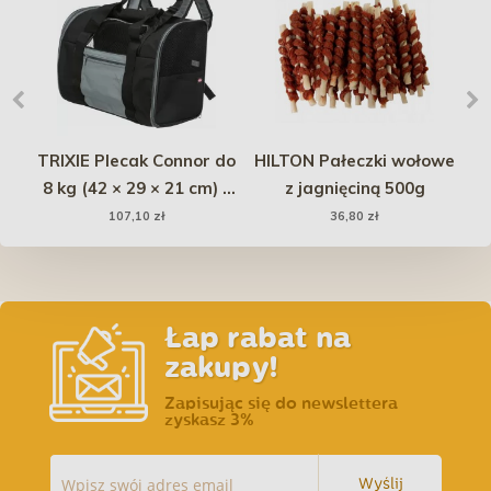
r z
TRIXIE Plecak Connor do
HILTON Pałeczki wołowe
PE
8 kg (42 × 29 × 21 cm) -
z jagnięciną 500g
o 
czarny / szary
107,10 zł
36,80 zł
Łap rabat na
zakupy!
Zapisując się do newslettera
zyskasz 3%
Wyślij