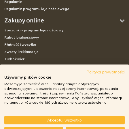
Regulamin
Regulamin programu lojalnościowego
Zakupy online
Zoozonki - program lojalnościowy
Rabat lojalnościowy
Płatność i wysyłka
Zwroty i reklamacje
Turbokurier
Sklepy stacjonarne
Polityka prywatności
Używamy plików cookie
Adresy sklepów stacjonarnych
Możemy je zamieścić w celu analizy danych dotyczących
Godziny otwarcia sklepów
odwiedzających, ulepszenia naszej strony internetowej, pokazania
spersonalizowanych treści i zapewnienia Państwu wspaniałego
Aplikacja zoozone.pl
doświadczenia na stronie internetowej. Aby uzyskać więcej informacji
Zwroty i reklamacje
na temat plików cookie, których używamy, otwórz ustawienia.
Akceptuj wszystko
© ZOOZONE.PL 2018