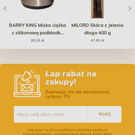
s
BARRY KING Miska ciężka
MILORD Skóra z Jelenia
z silikonową podkładką
długa 400 g
c
1,8L
28,10 zł
47,99 zł
Łap rabat na
zakupy!
Zapisując się do newslettera
zyskasz 3%
Wyślij
Zapisując się do newslettera wyrażasz zgodę na
przechowywanie i przetwarzanie danych przez sklep