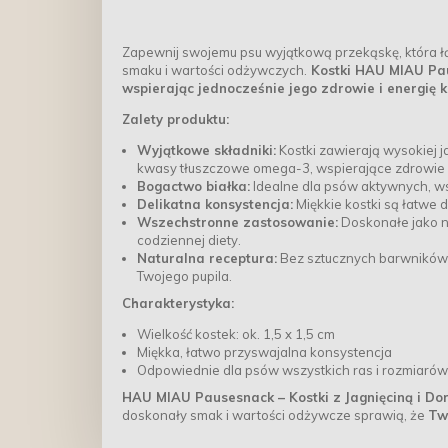
Zapewnij swojemu psu wyjątkową przekąskę, która łą
smaku i wartości odżywczych.
Kostki HAU MIAU Pau
wspierając jednocześnie jego zdrowie i energię 
Zalety produktu:
Wyjątkowe składniki:
Kostki zawierają wysokiej j
kwasy tłuszczowe omega-3, wspierające zdrowie sk
Bogactwo białka:
Idealne dla psów aktywnych, wsp
Delikatna konsystencja:
Miękkie kostki są łatwe 
Wszechstronne zastosowanie:
Doskonałe jako n
codziennej diety.
Naturalna receptura:
Bez sztucznych barwników,
Twojego pupila.
Charakterystyka:
Wielkość kostek: ok. 1,5 x 1,5 cm
Miękka, łatwo przyswajalna konsystencja
Odpowiednie dla psów wszystkich ras i rozmiarów
HAU MIAU Pausesnack – Kostki z Jagnięciną i D
doskonały smak i wartości odżywcze sprawią, że
Twó