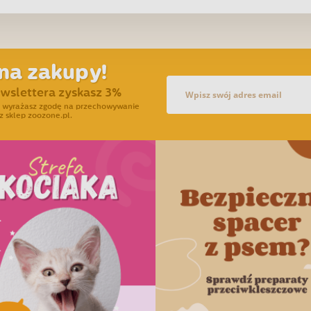
na zakupy!
ewslettera zyskasz 3%
ra wyrażasz zgodę na przechowywanie
z sklep zoozone.pl.