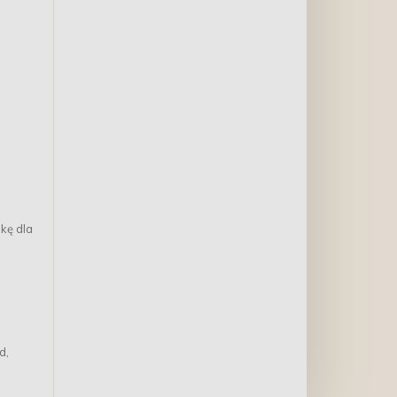
kę dla
d,