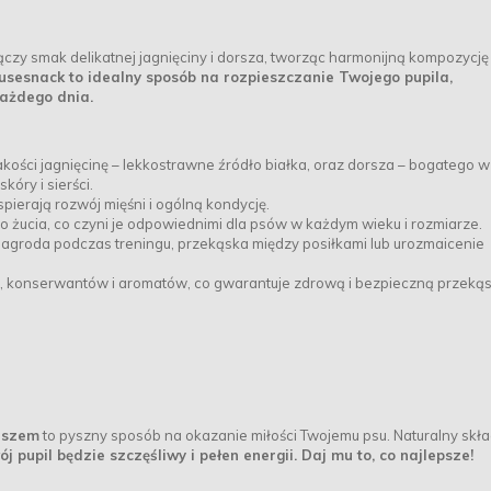
czy smak delikatnej jagnięciny i dorsza, tworząc harmonijną kompozycję
sesnack to idealny sposób na rozpieszczanie Twojego pupila,
każdego dnia.
akości jagnięcinę – lekkostrawne źródło białka, oraz dorsza – bogatego w
óry i sierści.
ierają rozwój mięśni i ogólną kondycję.
do żucia, co czyni je odpowiednimi dla psów w każdym wieku i rozmiarze.
agroda podczas treningu, przekąska między posiłkami lub urozmaicenie
 konserwantów i aromatów, co gwarantuje zdrową i bezpieczną przekąs
orszem
to pyszny sposób na okazanie miłości Twojemu psu. Naturalny skła
j pupil będzie szczęśliwy i pełen energii. Daj mu to, co najlepsze!