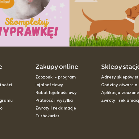
e
Zakupy online
Sklepy stac
Zoozonki - program
Adresy sklepów st
tności
lojalnościowy
Godziny otwarcia
Rabat lojalnościowy
Aplikacja zoozone
ogramu
Płatność i wysyłka
Zwroty i reklamac
go
Zwroty i reklamacje
Turbokurier