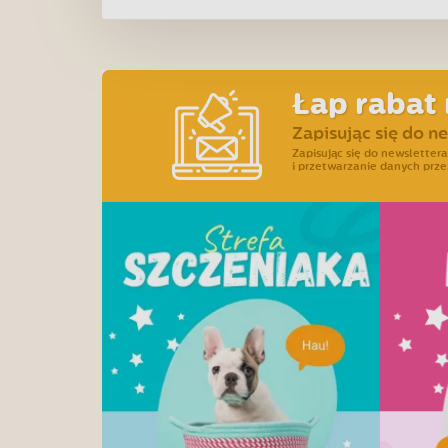
Łap rabat 
Zapisując się do n
Zapisując się do newslette
i przetwarzanie danych prze