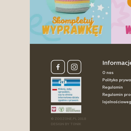
Informacj
O nas
Polityka prywa
Regulamin
Regulamin pr
lojalnościowe
© ZOOZONE.PL 2018
DESIGN BY TONIK