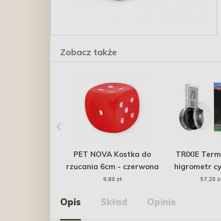
Zobacz także
PET NOVA Kostka do
TRIXIE Term
rzucania 6cm - czerwona
higrometr c
przyssa
9,80 zł
57,20 z
Opis
Skład
Opinie