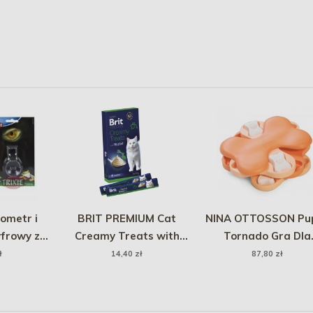
ometr i
BRIT PREMIUM Cat
NINA OTTOSSON Pu
yfrowy z
Creamy Treats with
Tornado Gra Dla
wką
Rabbit 6x15g
Szczeniąt - Różow
ł
14,40 zł
87,80 zł