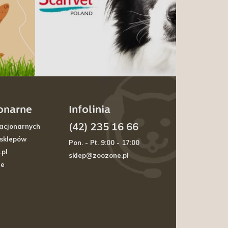
jonarne
Infolinia
(42) 235 16 66
acjonarnych
 sklepów
Pon. - Pt. 9:00 - 17:00
.pl
sklep@zoozone.pl
je