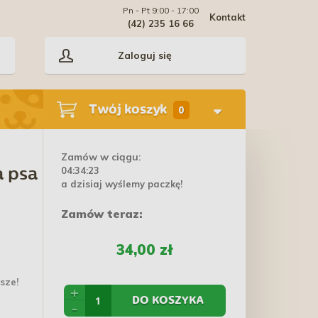
Pn - Pt 9:00 - 17:00
Kontakt
(42) 235 16 66
Zaloguj się
Twój koszyk
0
Zamów w ciągu:
04:34:22
a psa
a dzisiaj wyślemy paczkę!
Zamów teraz:
34,00 zł
psze!
+
DO KOSZYKA
-