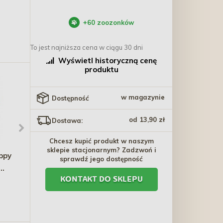
+
60
zoozonków
To jest najniższa cena w ciągu 30 dni
Wyświetl historyczną cenę
produktu
w magazynie
Dostępność
od 13,90 zł
Dostawa:
Chcesz kupić produkt w naszym
sklepie stacjonarnym? Zadzwoń i
ppy
TRIXIE Siatka
INABA Cat Churu
sprawdź jego dostępność
transparentna 3x2m TX-
przysmak z tuńczyka 4x
KONTAKT DO SKLEPU
y
44313
14g (56g)
42,20 zł
13,80 zł