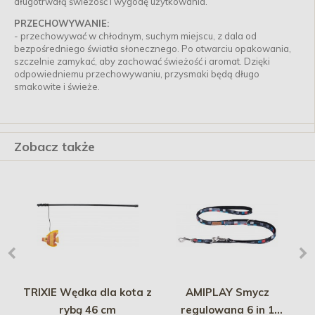
długotrwałą świeżość i wygodę użytkowania.
PRZECHOWYWANIE:
- przechowywać w chłodnym, suchym miejscu, z dala od
bezpośredniego światła słonecznego. Po otwarciu opakowania,
szczelnie zamykać, aby zachować świeżość i aromat. Dzięki
odpowiedniemu przechowywaniu, przysmaki będą długo
smakowite i świeże.
Zobacz także
TRIXIE Wędka dla kota z
AMIPLAY Smycz
R
rybą 46 cm
regulowana 6 in 1
Mi