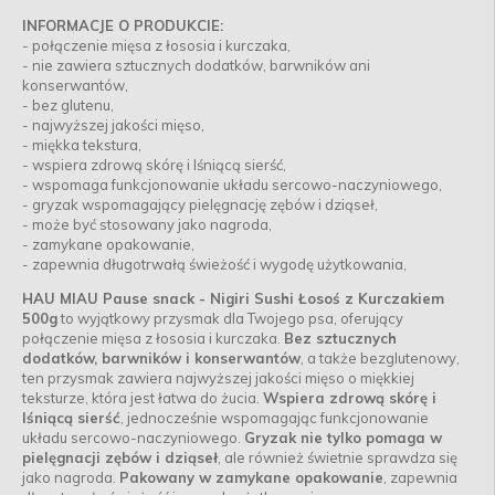
INFORMACJE O PRODUKCIE:
- połączenie mięsa z łososia i kurczaka,
- nie zawiera sztucznych dodatków, barwników ani
konserwantów,
- bez glutenu,
- najwyższej jakości mięso,
- miękka tekstura,
- wspiera zdrową skórę i lśniącą sierść,
- wspomaga funkcjonowanie układu sercowo-naczyniowego,
- gryzak wspomagający pielęgnację zębów i dziąseł,
- może być stosowany jako nagroda,
- zamykane opakowanie,
- zapewnia długotrwałą świeżość i wygodę użytkowania,
HAU MIAU Pause snack - Nigiri Sushi Łosoś z Kurczakiem
500g
to wyjątkowy przysmak dla Twojego psa, oferujący
połączenie mięsa z łososia i kurczaka.
Bez sztucznych
dodatków, barwników i konserwantów
, a także bezglutenowy,
ten przysmak zawiera najwyższej jakości mięso o miękkiej
teksturze, która jest łatwa do żucia.
Wspiera zdrową skórę i
lśniącą sierść
, jednocześnie wspomagając funkcjonowanie
układu sercowo-naczyniowego.
Gryzak nie tylko pomaga w
pielęgnacji zębów i dziąseł
, ale również świetnie sprawdza się
jako nagroda.
Pakowany w zamykane opakowanie
, zapewnia