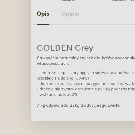
Opis
Opinie
GOLDEN Grey
Całkowicie naturalny żwirek dla kotów wyproduk
właściwościach.
- jeden z najlepiej zbrylających się żwirków na świec
przykleja się do dna kuwety)
- doskonale zatrzymuje nieprzyjemne zapachy, wydzi
- drobny, ale zwarty granulat nie pyli się podczas n
- wchłanialność 350%
7 kg odpowiada 22kg tradycyjnego żwirku