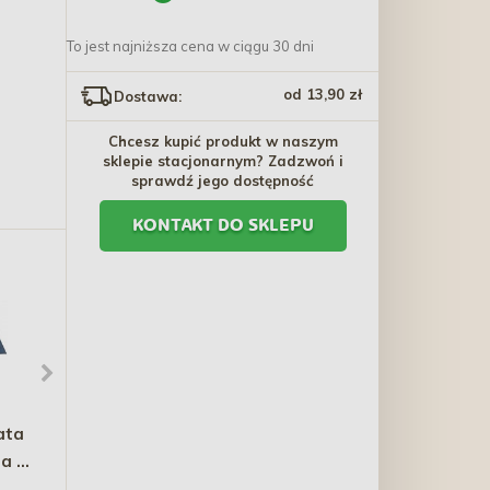
To jest najniższa cena w ciągu 30 dni
od 13,90 zł
Dostawa:
Chcesz kupić produkt w naszym
sklepie stacjonarnym? Zadzwoń i
sprawdź jego dostępność
KONTAKT DO SKLEPU
ata
ROYAL CANIN Mini Adult
CATIT Creamy przysmak
a -
karma mokra, kawałki w
dla kota - łosoś z
sosie dla psów dorosłych,
krewetkami 10g / 1 szt.
4,70 zł - 175,20 zł
2,80 zł