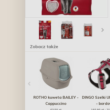
Zobacz także
ROTHO kuweta BAILEY -
DINGO Szelki Ul
Cappuccino
- bord
63,50 zł
160,90 zł - 21