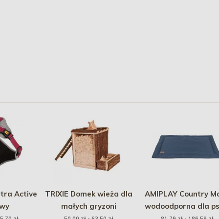
tra Active
TRIXIE Domek wieża dla
AMIPLAY Country M
owy
małych gryzoni
wodoodporna dla ps
Granatowy
5,70 zł
50,00 zł - 63,50 zł
81,79 zł - 186,59 zł