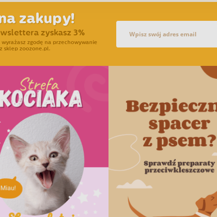
na zakupy!
ewslettera zyskasz 3%
ra wyrażasz zgodę na przechowywanie
z sklep zoozone.pl.