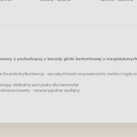
owany z pochodzącej z kanady glinki bentonitowej o niespotykanyc
ie (twarda bryłka tworzy się natychmiast na powierzchni żwirku i nigdy n
elając delikatną woń pudru dla niemowląt
apełniania kuwety - niewiarygodnie wydajny