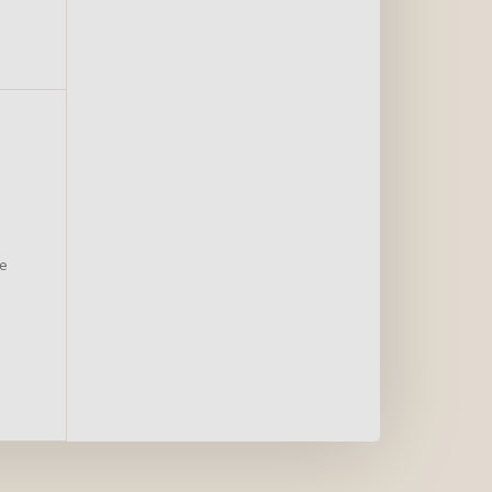
ras małych
h
ie