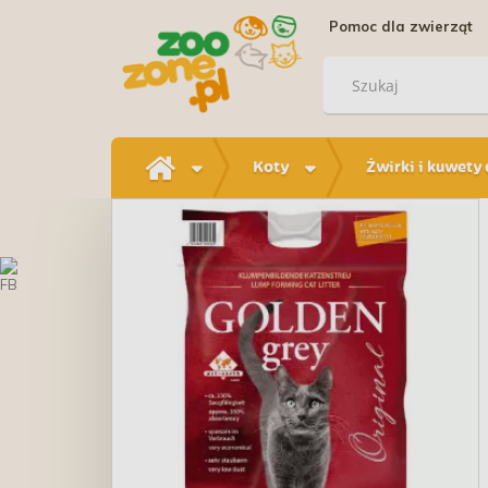
Pomoc dla zwierząt
Koty
Żwirki i kuwety 