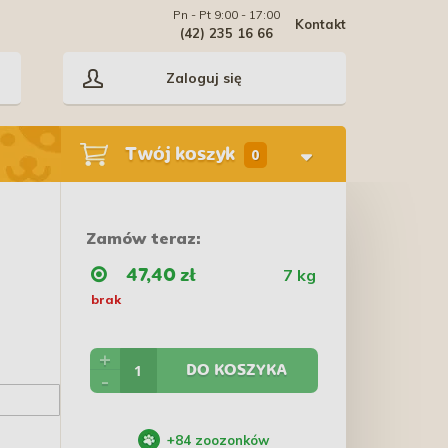
Pn - Pt 9:00 - 17:00
Kontakt
(42) 235 16 66
Zaloguj się
Twój koszyk
0
Zamów teraz:
7 kg
47,40 zł
brak
+
DO KOSZYKA
-
+
84
zoozonków