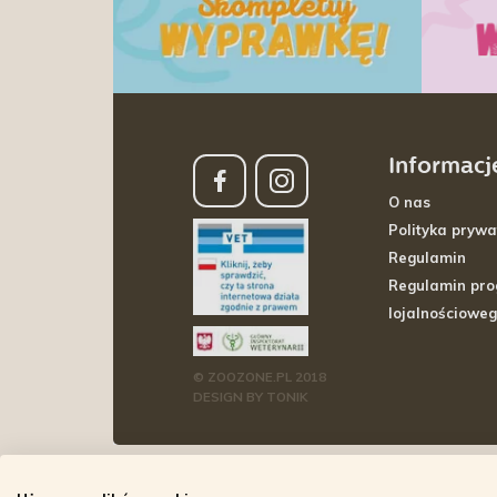
Informacj
O nas
Polityka prywa
Regulamin
Regulamin pr
lojalnościowe
© ZOOZONE.PL 2018
DESIGN BY TONIK