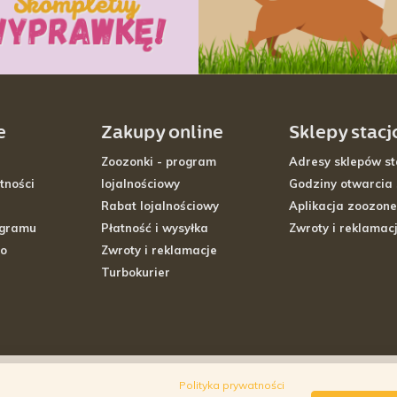
e
Zakupy online
Sklepy stac
Zoozonki - program
Adresy sklepów st
tności
lojalnościowy
Godziny otwarcia
Rabat lojalnościowy
Aplikacja zoozone
ogramu
Płatność i wysyłka
Zwroty i reklamac
go
Zwroty i reklamacje
Turbokurier
Polityka prywatności