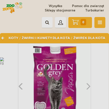
Wysyłka
Pomoc dla zwierząt
Sklepy stacjonarne
Turbokurier
0
/
/
KOTY
ŻWIRKI I KUWETY DLA KOTA
ŻWIREK DLA KOTA