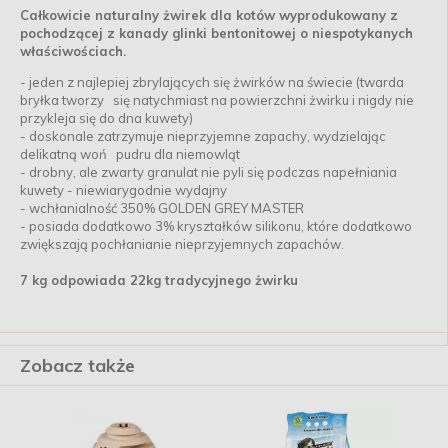
Całkowicie naturalny żwirek dla kotów wyprodukowany z
pochodzącej z kanady glinki bentonitowej o niespotykanych
właściwościach.
- jeden z najlepiej zbrylających się żwirków na świecie (twarda
bryłka tworzy się natychmiast na powierzchni żwirku i nigdy nie
przykleja się do dna kuwety)
- doskonale zatrzymuje nieprzyjemne zapachy, wydzielając
delikatną woń pudru dla niemowląt
- drobny, ale zwarty granulat nie pyli się podczas napełniania
kuwety - niewiarygodnie wydajny
- wchłanialność 350% GOLDEN GREY MASTER
- posiada dodatkowo 3% kryształków silikonu, które dodatkowo
zwiększają pochłanianie nieprzyjemnych zapachów.
7 kg odpowiada 22kg tradycyjnego żwirku
Zobacz także