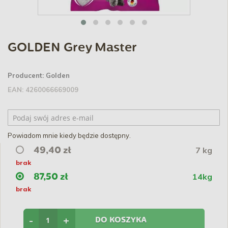
GOLDEN Grey Master
Producent:
Golden
EAN:
4260066669009
Powiadom mnie kiedy będzie dostępny.
7 kg
49,40 zł
brak
14kg
87,50 zł
brak
-
+
DO KOSZYKA