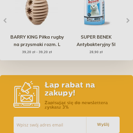
est
BARRY KING Piłka rugby
SUPER BENEK
na przysmaki rozm. L
Antybakteryjny 5l
M
39,20 zł - 39,20 zł
28,90 zł
T
Łap rabat na
zakupy!
Zapisując się do newslettera
zyskasz 3%
Wyślij