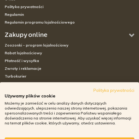
Polityka prywatności
Regulamin
Regulamin programu lojalnościowego
Zakupy online
Zoozonki - program lojalnościowy
Rabat lojalnościowy
Płatność i wysyłka
Zwroty i reklamacje
Turbokurier
Sklepy stacjonarne
Polityka prywatności
Używamy plików cookie
Adresy sklepów stacjonarnych
Możemy je zamieścić w celu analizy danych dotyczących
Godziny otwarcia sklepów
odwiedzających, ulepszenia naszej strony internetowej, pokazania
spersonalizowanych treści i zapewnienia Państwu wspaniałego
Aplikacja zoozone.pl
doświadczenia na stronie internetowej. Aby uzyskać więcej informacji
Zwroty i reklamacje
na temat plików cookie, których używamy, otwórz ustawienia.