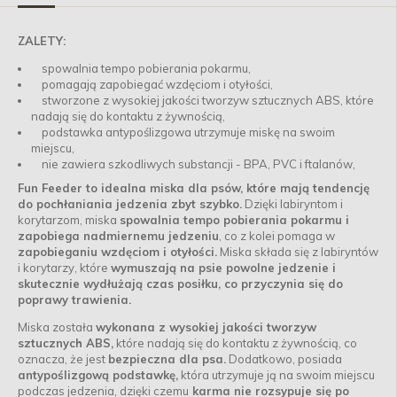
ZALETY:
spowalnia tempo pobierania pokarmu,
pomagają zapobiegać wzdęciom i otyłości,
stworzone z wysokiej jakości tworzyw sztucznych ABS, które
nadają się do kontaktu z żywnością,
podstawka antypoślizgowa utrzymuje miskę na swoim
miejscu,
nie zawiera szkodliwych substancji - BPA, PVC i ftalanów,
Fun Feeder to idealna miska dla psów, które mają tendencję
do pochłaniania jedzenia zbyt szybko.
Dzięki labiryntom i
korytarzom, miska
spowalnia tempo pobierania pokarmu i
zapobiega nadmiernemu jedzeniu
, co z kolei pomaga w
zapobieganiu wzdęciom i otyłości.
Miska składa się z labiryntów
i korytarzy, które
wymuszają na psie powolne jedzenie i
skutecznie wydłużają czas posiłku, co przyczynia się do
poprawy trawienia.
Miska została
wykonana z wysokiej jakości tworzyw
sztucznych ABS,
które nadają się do kontaktu z żywnością, co
oznacza, że jest
bezpieczna dla psa.
Dodatkowo, posiada
antypoślizgową podstawkę,
która utrzymuje ją na swoim miejscu
podczas jedzenia, dzięki czemu
karma nie rozsypuje się po