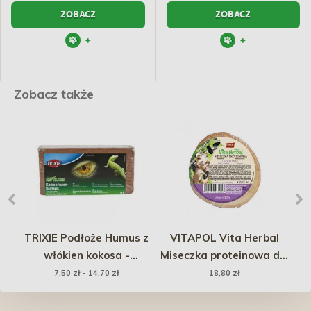
ZOBACZ
ZOBACZ
+
+
Zobacz także
O
TRIXIE Podłoże Humus z
VITAPOL Vita Herbal
a
włókien kokosa -
Miseczka proteinowa dla
c
prasowane
gryzoni 1 szt.
7,50 zł - 14,70 zł
18,80 zł