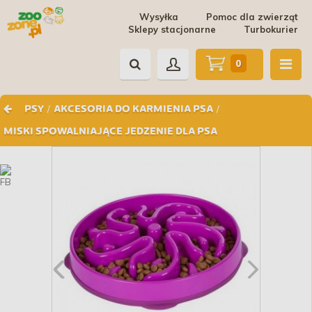
Wysyłka
Pomoc dla zwierząt
Sklepy stacjonarne
Turbokurier
0
/
/
PSY
AKCESORIA DO KARMIENIA PSA
MISKI SPOWALNIAJĄCE JEDZENIE DLA PSA