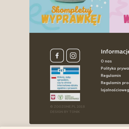
Informacj
O nas
Polityka prywa
Regulamin
Regulamin pr
lojalnościowe
© ZOOZONE.PL 2018
DESIGN BY TONIK