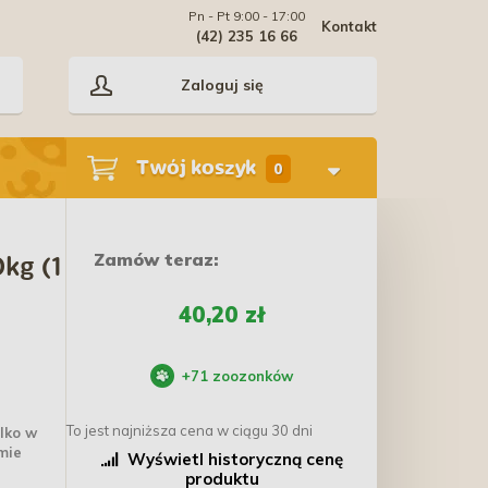
Pn - Pt 9:00 - 17:00
Kontakt
(42) 235 16 66
Zaloguj się
Twój koszyk
0
Zamów teraz:
kg (1
40,20 zł
+
71
zoozonków
To jest najniższa cena w ciągu 30 dni
lko w
mie
Wyświetl historyczną cenę
produktu