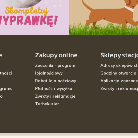
e
Zakupy online
Sklepy stac
Zoozonki - program
Adresy sklepów st
tności
lojalnościowy
Godziny otwarcia
Rabat lojalnościowy
Aplikacja zoozone
ogramu
Płatność i wysyłka
Zwroty i reklamac
go
Zwroty i reklamacje
Turbokurier