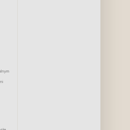
alnym
ni
słe,