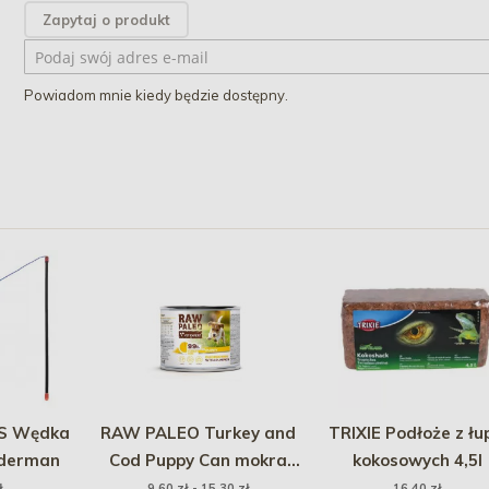
Zapytaj o produkt
Powiadom mnie kiedy będzie dostępny.
S Wędka
RAW PALEO Turkey and
TRIXIE Podłoże z łu
iderman
Cod Puppy Can mokra
kokosowych 4,5l
karma dla szczeniąt
ł
9,60 zł - 15,30 zł
16,40 zł