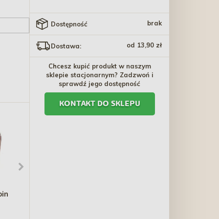
brak
Dostępność
od 13,90 zł
Dostawa:
Chcesz kupić produkt w naszym
sklepie stacjonarnym? Zadzwoń i
sprawdź jego dostępność
KONTAKT DO SKLEPU
pin
ROYAL CANIN Yorkshire
ROYAL CANIN Sensory
Terrier Adult karma
Smell karma mokra -
sucha dla dorosłych
kawałki w sosie dla
22,60 zł - 193,80 zł
6,40 zł