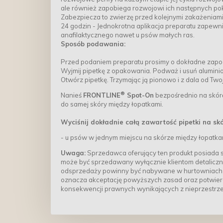
ale również zapobiega rozwojowi ich następnych po
Zabezpiecza to zwierzę przed kolejnymi zakażeniami
24 godzin - Jednokrotna aplikacja preparatu zapewn
anafilaktycznego nawet u psów małych ras.
Sposób podawania:
Przed podaniem preparatu prosimy o dokładne zapozna
Wyjmij pipetkę z opakowania. Podważ i usuń alumini
Otwórz pipetkę. Trzymając ją pionowo i z dala od Twoj
®
Nanieś
FRONTLINE
Spot-On
bezpośrednio na skórę
do samej skóry między łopatkami.
Wyciśnij dokładnie całą zawartość pipetki na sk
- u psów w jednym miejscu na skórze między łopatka
Uwaga:
Sprzedawca oferujący ten produkt posiada s
może być sprzedawany wyłącznie klientom detaliczn
odsprzedaży powinny być nabywane w hurtowniach 
oznacza akceptację powyższych zasad oraz potwierd
konsekwencji prawnych wynikających z nieprzestrz