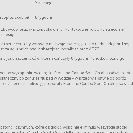
3 miesiące
rcoptes scabiei)
5 tygodni
erzbowców oraz w przypadku alergii kontaktowej na pchły zaleca się
 miesiąc.
ć różne choroby zarówno na Twoje zwierzę jak i na Ciebie! Najbardziej
cze są: ehrlichioza, babeszjoza, borelioza oraz APZS.
ny już u szczeniaków, które skończyły 8 tygodni. Ponadto można go
wet po wykąpaniu zwierzęcia. Frontline Combo Spot On dla psów jest ide
 skuteczny po zanurzeniu psa w wodzie - w przeciwieństwie do obróż
on. Zaleca się aplikację preparatu Frontline Combo Spot On dla psów 2 d
a.
tancji czynnych, które działając wspólnie eliminują wszystkie stadia
wego. Frontline Combo Spot-On nie tylko skutecznie usuwa osobniki doro