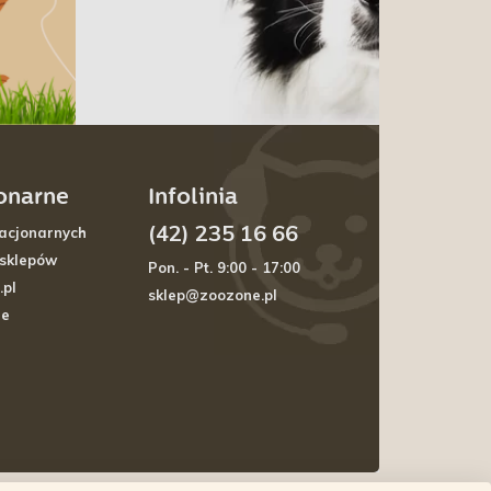
jonarne
Infolinia
(42) 235 16 66
acjonarnych
 sklepów
Pon. - Pt. 9:00 - 17:00
.pl
sklep@zoozone.pl
je