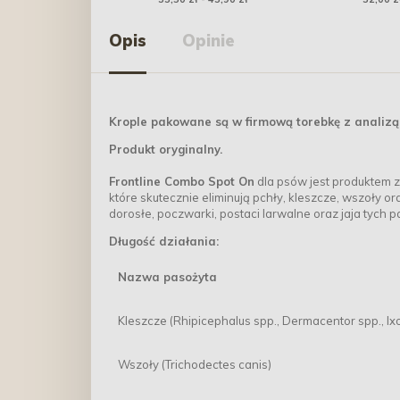
Opis
Opinie
Krople pakowane są w firmową torebkę z analizą 
Produkt oryginalny.
Frontline Combo Spot On
dla psów jest produktem z
które skutecznie eliminują pchły, kleszcze, wszoły 
dorosłe, poczwarki, postaci larwalne oraz jaja tych 
Długość działania:
Nazwa pasożyta
Kleszcze (Rhipicephalus spp., Dermacentor spp., Ix
Wszoły (Trichodectes canis)