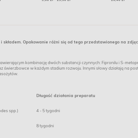
duoproteina indyk z
dorszem (puszka)
i składem. Opakowanie różni się od tego przedstawionego na zdjęc
awierającym kombinację dwóch substancji czynnych: Fipronilu i S-metop
oraz świerzbowce w każdym stadium rozwoju. Innymi słowy działają na pos
pasożytów.
Długość działania preparatu
odes spp.)
4 - 5 tygodni
8 tygodni