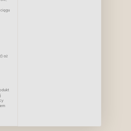
 ciągu
ć) aż
odukt
j
cy
rem