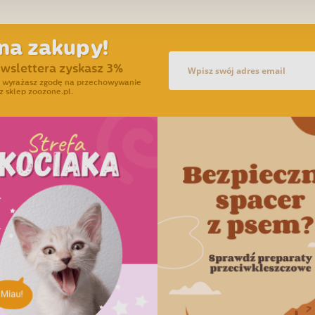
na zakupy!
ewslettera zyskasz 3%
ra wyrażasz zgodę na przechowywanie
z sklep zoozone.pl.