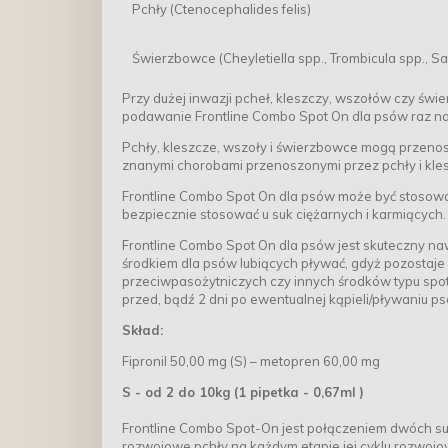
Pchły (Ctenocephalides felis)
Świerzbowce (Cheyletiella spp., Trombicula spp., Sa
Przy dużej inwazji pcheł, kleszczy, wszołów czy świ
podawanie Frontline Combo Spot On dla psów raz na
Pchły, kleszcze, wszoły i świerzbowce mogą przenosi
znanymi chorobami przenoszonymi przez pchły i klesz
Frontline Combo Spot On dla psów może być stosowa
bezpiecznie stosować u suk ciężarnych i karmiących.
Frontline Combo Spot On dla psów jest skuteczny na
środkiem dla psów lubiących pływać, gdyż pozostaje
przeciwpasożytniczych czy innych środków typu spot 
przed, bądź 2 dni po ewentualnej kąpieli/pływaniu ps
Skład:
Fipronil 50,00 mg (S) – metopren 60,00 mg
S - od 2 do 10kg (1 pipetka - 0,67ml
)
Frontline Combo Spot-On jest połączeniem dwóch subs
rozwojowe pchły na każdym etapie jej cyklu rozwojo