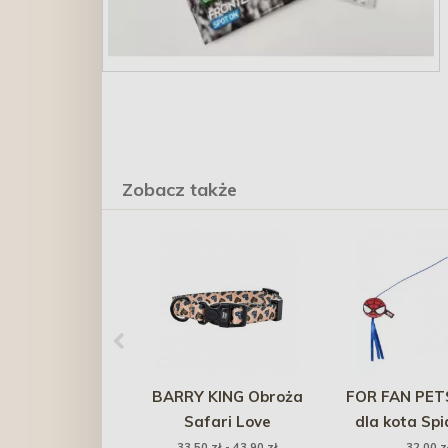
Zobacz także
BARRY KING Obroża
FOR FAN PET
Safari Love
dla kota Sp
33,50 zł - 43,90 zł
32,00 z