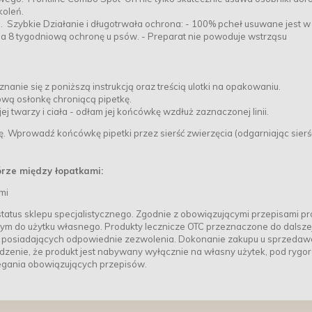
koleń.
. Szybkie Działanie i długotrwała ochrona: - 100% pcheł usuwane jest w
ia 8 tygodniową ochronę u psów. - Preparat nie powoduje wstrząsu
nie się z poniższą instrukcją oraz treścią ulotki na opakowaniu.
ową osłonkę chroniącą pipetkę.
ej twarzy i ciała - odłam jej końcówkę wzdłuż zaznaczonej linii.
. Wprowadź końcówkę pipetki przez sierść zwierzęcia (odgarniając sierś
órze między łopatkami:
mi
tatus sklepu specjalistycznego. Zgodnie z obowiązującymi przepisami pr
ym do użytku własnego. Produkty lecznicze OTC przeznaczone do dalsze
posiadających odpowiednie zezwolenia. Dokonanie zakupu u sprzedaw
zenie, że produkt jest nabywany wyłącznie na własny użytek, pod rygo
egania obowiązujących przepisów.