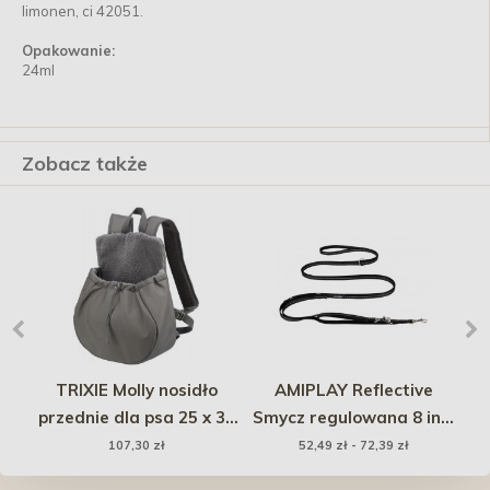
limonen, ci 42051.
Opakowanie:
24ml
Zobacz także
no
TRIXIE Molly nosidło
AMIPLAY Reflective
y
przednie dla psa 25 x 38
Smycz regulowana 8 in 1
x 17 cm - szare
- Czarny
107,30 zł
52,49 zł - 72,39 zł