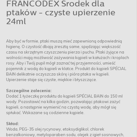
FRANCODEX Środek dla
ptaków - czyste upierzenie
24ml
Aby być w formie, ptaki muszą mieć zapewnioną odpowiednią
higienę. O czystość dbają zresztą same, spędzając większość
czasu na skrzętnym czyszczeniu pierza i puchu. Ptaki żyjące na
wolności mają możliwość zażywania kąpieli w kałużach i kroplach
rosy. Aby i Twój pupil mógł zaznać tej przyjemności, umieść
pojemnik z wodą do kąpieli w klatce. Produkt do kąpieli SPÉCIAL
BAIN delikatnie oczyszcza skórę i pióra ptaka w kąpieli.
Upierzenie staje się czyste, miękkie i błyszczące.
Szczególne zalecenia:
Dodać 1 łyżeczkę produktu do kąpieli SPÉCIAL BAIN do 150 ml
wody. Pozostawić na kilka godzin, pozwalając ptakowi zażyć
kąpieli, a następnie wymienić na czystą wodę, aby mógł się
spłukać. Wskazane są codzienne kąpiele.
Skład:
Woda, PEG-35 olej rycynowy, etoksydiglikol, chlorek
benzalkoniowy, metyloparaben sodu, olejek z igieł sosnowych,