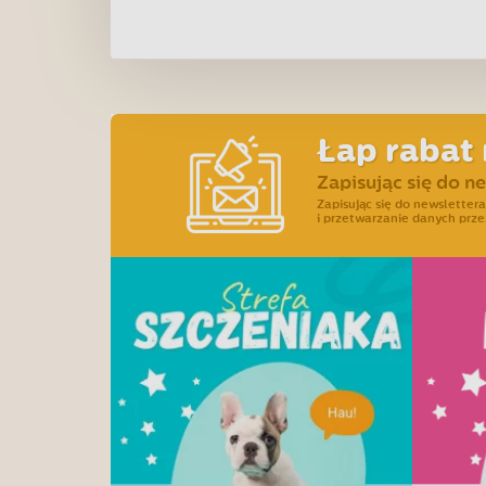
Łap rabat 
Zapisując się do n
Zapisując się do newslette
i przetwarzanie danych prze