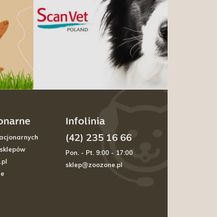
jonarne
Infolinia
(42) 235 16 66
acjonarnych
 sklepów
Pon. - Pt. 9:00 - 17:00
.pl
sklep@zoozone.pl
je