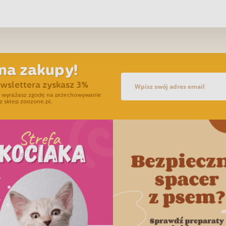
na zakupy!
ewslettera zyskasz 3%
ra wyrażasz zgodę na przechowywanie
z sklep zoozone.pl.