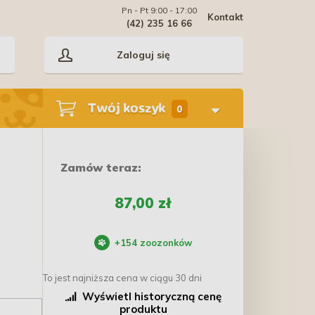
Pn - Pt 9:00 - 17:00
Kontakt
(42) 235 16 66
Zaloguj się
Twój koszyk
0
Zamów teraz:
87,00 zł
+
154
zoozonków
To jest najniższa cena w ciągu 30 dni
Wyświetl historyczną cenę
produktu