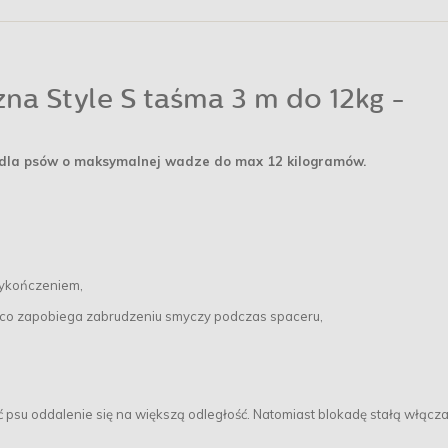
a Style S taśma 3 m do 12kg -
 dla psów o maksymalnej wadze do max 12 kilogramów.
ykończeniem,
c, co zapobiega zabrudzeniu smyczy podczas spaceru,
ć psu oddalenie się na większą odległość. Natomiast blokadę stałą włącz