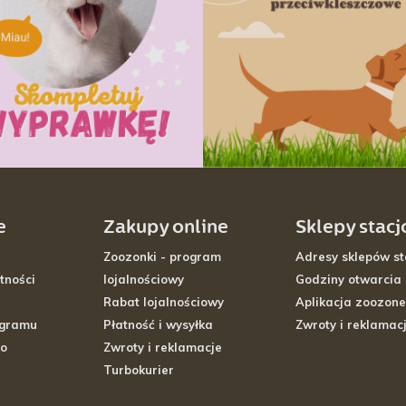
e
Zakupy online
Sklepy stac
Zoozonki - program
Adresy sklepów st
tności
lojalnościowy
Godziny otwarcia
Rabat lojalnościowy
Aplikacja zoozone
ogramu
Płatność i wysyłka
Zwroty i reklamac
go
Zwroty i reklamacje
Turbokurier