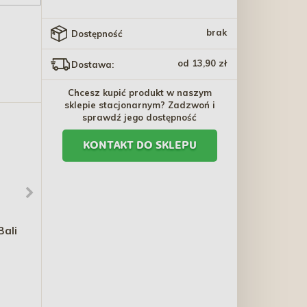
brak
Dostępność
od 13,90 zł
Dostawa:
Chcesz kupić produkt w naszym
sklepie stacjonarnym? Zadzwoń i
sprawdź jego dostępność
KONTAKT DO SKLEPU
Bali
ZOLUX Smycz płaska dla
TROVET Cat RRD
psa silikonowa BIVOUAK
Hypoallergenic Rabbit
- niebieska
59,60 zł - 128,50 zł
35,80 zł - 278,60 zł