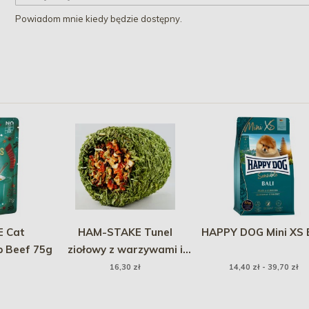
Powiadom mnie kiedy będzie dostępny.
E Cat
HAM-STAKE Tunel
HAPPY DOG Mini XS 
p Beef 75g
ziołowy z warzywami i
babką lancetowatą (8 x
16,30 zł
14,40 zł - 39,70 zł
10 cm)