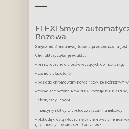
FLEXI Smycz automatyczn
Różowa
Smycz na 3-metrowej taśmie przeznaczona jest
Charakterystyka produktu:
- przeznaczona dla psów ważących do max 12kg,
- taśma o długości 3m,
- posiada chromowany karabińczyk ze skórzanym w
- taśma samoczynnie zwija się i rozwija nie zwisają
- elastyczny uchwyt
- intuicyjny i łatwy w obsłudze system hamulcowy
- blokadę krótką włącza się by chwilowo uniemożliwi
gdy chcemy aby pies szedł przy nodze.