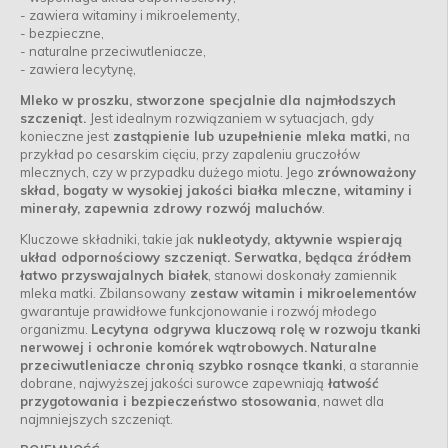
- zawiera witaminy i mikroelementy,
- bezpieczne,
- naturalne przeciwutleniacze,
- zawiera lecytynę,
Mleko w proszku, stworzone specjalnie
dla najmłodszych
szczeniąt.
Jest idealnym rozwiązaniem w sytuacjach, gdy
konieczne jest
zastąpienie lub uzupełnienie mleka matki,
na
przykład po cesarskim cięciu, przy zapaleniu gruczołów
mlecznych, czy w przypadku dużego miotu. Jego
zrównoważony
skład, bogaty w wysokiej jakości białka mleczne, witaminy i
minerały, zapewnia zdrowy rozwój maluchów
.
Kluczowe składniki, takie jak
nukleotydy, aktywnie wspierają
układ odpornościowy szczeniąt. Serwatka, będąca źródłem
łatwo przyswajalnych białek
, stanowi doskonały zamiennik
mleka matki. Zbilansowany
zestaw witamin i mikroelementów
gwarantuje prawidłowe funkcjonowanie i rozwój młodego
organizmu.
Lecytyna odgrywa kluczową rolę w rozwoju tkanki
nerwowej i ochronie komórek wątrobowych.
Naturalne
przeciwutleniacze chronią szybko rosnące tkanki
, a starannie
dobrane, najwyższej jakości surowce zapewniają
łatwość
przygotowania i bezpieczeństwo stosowania
, nawet dla
najmniejszych szczeniąt.