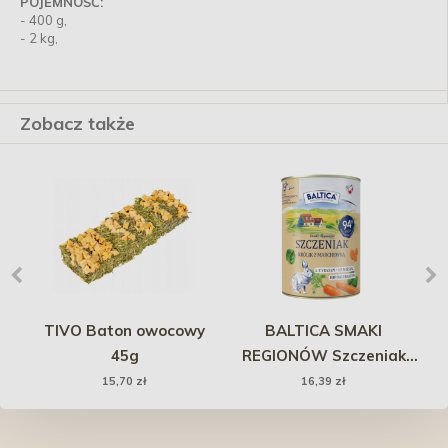
POJEMNOŚĆ:
- 400 g,
- 2 kg,
Zobacz także
oża
TIVO Baton owocowy
BALTICA SMAKI
45g
REGIONÓW Szczeniak
Królik z marchewką 400g
15,70 zł
16,39 zł